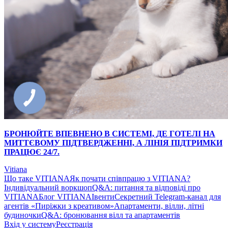
БРОНЮЙТЕ ВПЕВНЕНО В СИСТЕМІ, ДЕ ГОТЕЛІ НА
МИТТЄВОМУ ПІДТВЕРДЖЕННІ, А ЛІНІЯ ПІДТРИМКИ
ПРАЦЮЄ 24/7.
Vitiana
Що таке VITIANA
Як почати співпрацю з VITIANA?
Індивідуальний воркшоп
Q&A: питання та відповіді про
VITIANA
Блог VITIANA
Івенти
Секретний Telegram-канал для
агентів «Пиріжки з креативом»
Апартаменти, вілли, літні
будиночки
Q&A: бронювання вілл та апартаментів
Вхід у систему
Реєстрація