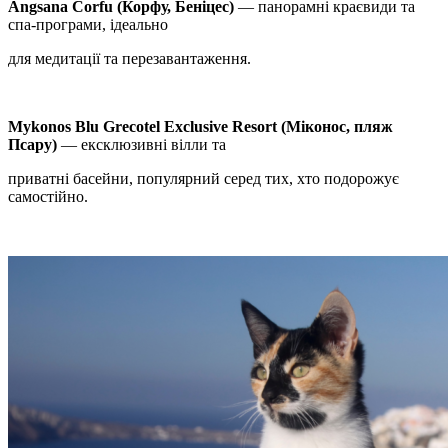
Angsana Corfu (Корфу, Беніцес)
— панорамні краєвиди та
спа-програми, ідеально
для медитації та перезавантаження.
Mykonos Blu Grecotel Exclusive Resort (Міконос, пляж
Псару)
— ексклюзивні вілли та
приватні басейни, популярний серед тих, хто подорожує
самостійно.