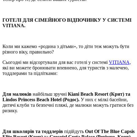
ГОТЕЛІ ДЛЯ СІМЕЙНОГО ВІДПОЧИНКУ У СИСТЕМІ
VITIANA.
Коли ми кажемо «родина з дітьми», то діти теж можуть бути
різного віку, правильно?
Сьогодні ми відсортували для вас готелі у системі
VITIANA,
які ви можете бронювати впевнено, для туристів з малечею,
тоддлерами та підлітками:
Для малюків
найбільш зручні
Kiani Beach Resort (Крит) та
Lindos Princess Beach Hotel (Родос).
У них є мілкі басейни,
дитячі клуби та безпечні пляжі, де малюки можуть гратися без
ризику.
Для школярів та тоддлерів
підійдуть
Out Of The Blue Capsis
Elite Resort (Крит)
та
Grecotel Creta Palace (Ретімно, Крит).