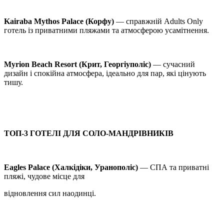
Kairaba Mythos Palace (Корфу)
— справжній Adults Only
готель із приватними пляжами та атмосферою усамітнення.
Myrion Beach Resort (Крит, Георгіуполіс)
— сучасний
дизайн і спокійна атмосфера, ідеально для пар, які цінують
тишу.
ТОП-3 ГОТЕЛІ ДЛЯ СОЛО-МАНДРІВНИКІВ
Eagles Palace (Халкідіки, Уранополіс)
— СПА та приватні
пляжі, чудове місце для
відновлення сил наодинці.