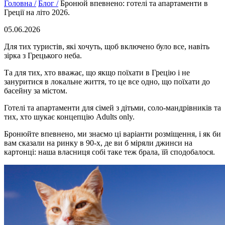
Головна /
Блог /
Бронюй впевнено: готелі та апартаменти в
Греції на літо 2026.
05.06.2026
Для тих туристів, які хочуть, щоб включено було все, навіть
зірка з Грецького неба.
Та для тих, хто вважає, що якщо поїхати в Грецію і не
зануритися в локальне життя, то це все одно, що поїхати до
басейну за містом.
Готелі та апартаменти для сімей з дітьми, соло-мандрівників та
тих, хто шукає концепцію Adults only.
Бронюйте впевнено, ми знаємо ці варіанти розміщення, і як би
вам сказали на ринку в 90-х, де ви б міряли джинси на
картонці: наша власниця собі таке теж брала, їй сподобалося.