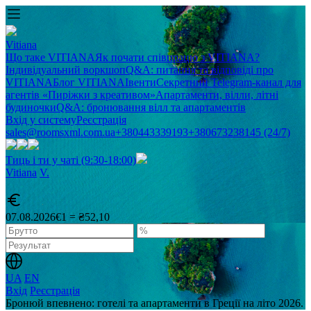
Vitiana
Що таке VITIANA
Як почати співпрацю з VITIANA?
Індивідуальний воркшоп
Q&A: питання та відповіді про
VITIANA
Блог VITIANA
Івенти
Секретний Telegram-канал для
агентів «Пиріжки з креативом»
Апартаменти, вілли, літні
будиночки
Q&A: бронювання вілл та апартаментів
Вхід у систему
Реєстрація
sales@roomsxml.com.ua
+380443339193
+380673238145 (24/7)
Тиць і ти у чаті (9:30-18:00)
Vitiana
V
.
07.08.2026
€1 = ₴52,10
UA
EN
Вхід
Реєстрація
Бронюй впевнено: готелі та апартаменти в Греції на літо 2026.