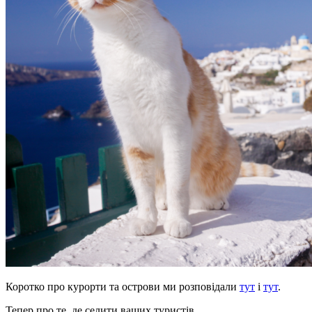
Коротко про курорти та острови ми розповідали
тут
і
тут
.
Тепер про те, де селити ваших туристів.