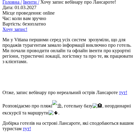
Головна /
Івенти /
Хочу запис вебінару про Лансароте!
Дата: 01.03.2027
Місце проведення: online
Час: коли вам зручно
Вартість: безоплатно
Хочу запис!
Ми у Vitiana першими серед усіх систем зрозуміли, що для
продажів турагентам замало інформації виключно про готель.
Ми почали проводити онлайн та офлайн івенти про курортні
регіони, туристичні локації, логістику та про те, як працювати
з клієнтами.
Отже, запис вебінару про нереальний острів Лансароте
тут!
Розповідаємо про пляжі
, готельну базу
, неординарні
екскурсії та маршрути
.
Добірка готелів на острові Лансароте, які сподобаються вашим
туристам
тут!