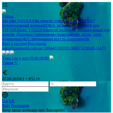
Vitiana
Що таке VITIANA
Як почати співпрацю з VITIANA?
Індивідуальний воркшоп
Q&A: питання та відповіді про
VITIANA
Блог VITIANA
Івенти
Секретний Telegram-канал для
агентів «Пиріжки з креативом»
Апартаменти, вілли, літні
будиночки
Q&A: бронювання вілл та апартаментів
Вхід у систему
Реєстрація
sales@roomsxml.com.ua
+380443339193
+380673238145 (24/7)
Тиць і ти у чаті (9:30-18:00)
Vitiana
V
.
07.08.2026
€1 = ₴52,10
UA
EN
Вхід
Реєстрація
Хочу запис вебінару про Лансароте!