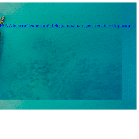
TIANA
Івенти
Секретний Telegram-канал для агентів «Пиріжки з