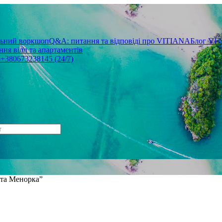
льний воркшоп
Q&A: питання та відповіді про VITIANA
Блог VI
ня вілл та апартаментів
3
+380673238145 (24/7)
а та Менорка”