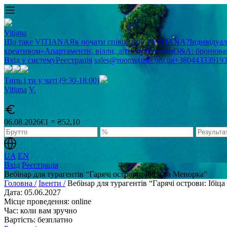
Vitiana
Що таке VITIANA
Як почати співпрацю з VITIANA?
Індивідуа
креативом»
Апартаменти, вілли, літні будиночки
Q&A: бронюван
Вхід у систему
Реєстрація
sales@roomsxml.com.ua
+38044333919
Тиць і ти у чаті (9:30-18:00)
Vitiana
V
.
06.08.2026
€1 = ₴52,10
UA
EN
Вхід
Реєстрація
Вебінар для турагентів “Гарячі острови: Ібіца та Менорка”
Головна /
Івенти /
Вебінар для турагентів “Гарячі острови: Ібіц
Дата: 05.06.2027
Місце проведення: online
Час: коли вам зручно
Вартість: безплатно