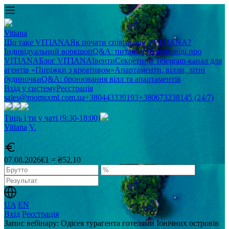
Vitiana
Що таке VITIANA
Як почати співпрацю з VITIANA?
Індивідуальний воркшоп
Q&A: питання та відповіді про
VITIANA
Блог VITIANA
Івенти
Секретний Telegram-канал для
агентів «Пиріжки з креативом»
Апартаменти, вілли, літні
будиночки
Q&A: бронювання вілл та апартаментів
Вхід у систему
Реєстрація
sales@roomsxml.com.ua
+380443339193
+380673238145 (24/7)
Тиць і ти у чаті (9:30-18:00)
Vitiana
V
.
07.08.2026
€1 = ₴52,10
UA
EN
Вхід
Реєстрація
Запис вебінару: Одісея турагента готелями Іонічних островів