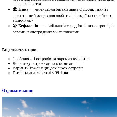
черепах каретта.
🏛️
Ітака
— легендарна батьківщина Одіссея, тихий і
автентичний острів для любителів історії та спокійного
відпочинку.
🏖️
Кефалонія
— найбільший серед Іонічних островів, із
горами, виноградниками та пляжами.
Ви дізнаєтесь про:
Особливості островів та окремих курортів
Логістику островами та між ними
Варіанти комбінацій декількох островів
Готелі та апарт-готелі у
Vitiana
Отримати запис