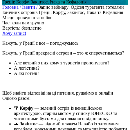
Греції: Корфу, Закінтос, Ітака та Кефалонія
Головна /
Івенти /
Запис вебінару: Одісея турагента готелями
Іонічних островів Греції: Корфу, Закінтос, Ітака та Кефалонія
Місце проведення: online
Час: коли вам зручно
Вартість: безплатно
Хочу запис!
Кажуть, у Греції є все – погоджуємось.
Кажуть, у Греції прекрасні острови – хто ж сперечатиметься?
Але котрий з них кому з туристів пропонувати?
А логістика?
А які готелі?
Щоб знайти відповіді на ці питання, рушаймо в онлайн
Одісею разом:
🌴
Корфу
— зелений острів із венеційською
архітектурою, старим містом у списку ЮНЕСКО та
численними бухтами для пляжного відпочинку.
🐢
Закінтос
— відомий пляжем Навайо із затонулим
кораблем, морськими печерами та можливістю побачити