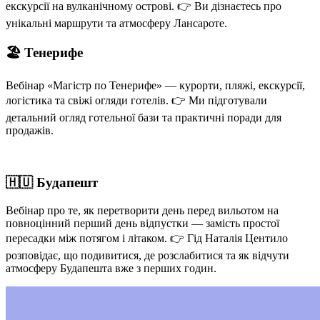
екскурсії на вулканічному острові. 👉 Ви дізнаєтесь про
унікальні маршрути та атмосферу Лансароте.
🏖️ Тенерифе
Вебінар «Магістр по Тенерифе» — курорти, пляжі, екскурсії,
логістика та свіжі огляди готелів. 👉 Ми підготували
детальний огляд готельної бази та практичні поради для
продажів.
🇭🇺
Будапешт
Вебінар про те, як перетворити день перед вильотом на
повноцінний перший день відпустки — замість простої
пересадки між потягом і літаком. 👉 Гід Наталія Центило
розповідає, що подивитися, де розслабитися та як відчути
атмосферу Будапешта вже з перших годин.