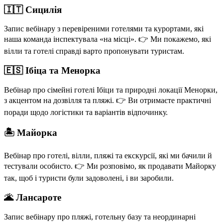
🇮🇹 Сицилія
Запис вебінару з перевіреними готелями та курортами, які
наша команда інспектувала «на місці». 👉 Ми покажемо, які
вілли та готелі справді варто пропонувати туристам.
🇪🇸 Ібіца та Менорка
Вебінар про сімейні готелі Ібіци та природні локації Менорки,
з акцентом на дозвілля та пляжі. 👉 Ви отримаєте практичні
поради щодо логістики та варіантів відпочинку.
🏝️ Майорка
Вебінар про готелі, вілли, пляжі та екскурсії, які ми бачили й
тестували особисто. 👉 Ми розповімо, як продавати Майорку
так, щоб і туристи були задоволені, і ви заробили.
🌋 Лансароте
Запис вебінару про пляжі, готельну базу та неординарні