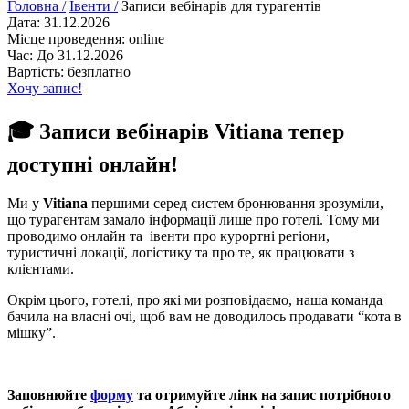
Головна /
Івенти /
Записи вебінарів для турагентів
Дата: 31.12.2026
Місце проведення: online
Час: До 31.12.2026
Вартість: безплатно
Хочу запис!
🎓 Записи вебінарів Vitiana тепер
доступні онлайн!
Ми у
Vitiana
першими серед систем бронювання зрозуміли,
що турагентам замало інформації лише про готелі. Тому ми
проводимо онлайн та івенти про курортні регіони,
туристичні локації, логістику та про те, як працювати з
клієнтами.
Окрім цього, готелі, про які ми розповідаємо, наша команда
бачила на власні очі, щоб вам не доводилось продавати “кота в
мішку”.
Заповнюйте
ф
орму
та отримуйте лінк на запис потрібного