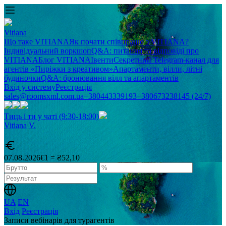
Vitiana
Що таке VITIANA
Як почати співпрацю з VITIANA?
Індивідуальний воркшоп
Q&A: питання та відповіді про
VITIANA
Блог VITIANA
Івенти
Секретний Telegram-канал для
агентів «Пиріжки з креативом»
Апартаменти, вілли, літні
будиночки
Q&A: бронювання вілл та апартаментів
Вхід у систему
Реєстрація
sales@roomsxml.com.ua
+380443339193
+380673238145 (24/7)
Тиць і ти у чаті (9:30-18:00)
Vitiana
V
.
07.08.2026
€1 = ₴52,10
UA
EN
Вхід
Реєстрація
Записи вебінарів для турагентів