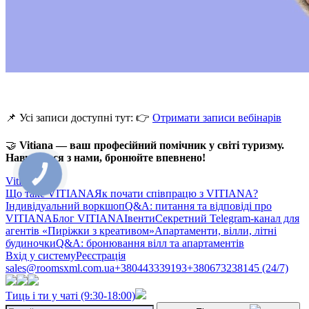
📌 Усі записи доступні тут: 👉
Отримати записи вебінарів
🤝
Vitiana — ваш професійний помічник у світі туризму.
Навчайтеся з нами, бронюйте впевнено!
КНОПКА
ЗВ'ЯЗКУ
Vitiana
Що таке VITIANA
Як почати співпрацю з VITIANA?
Індивідуальний воркшоп
Q&A: питання та відповіді про
VITIANA
Блог VITIANA
Івенти
Секретний Telegram-канал для
агентів «Пиріжки з креативом»
Апартаменти, вілли, літні
будиночки
Q&A: бронювання вілл та апартаментів
Вхід у систему
Реєстрація
sales@roomsxml.com.ua
+380443339193
+380673238145 (24/7)
Тиць і ти у чаті (9:30-18:00)