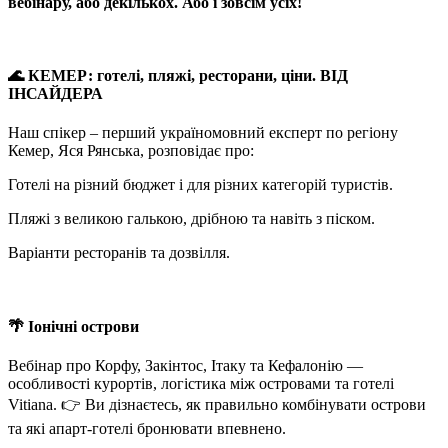
вебінару, або декількох. Або і зовсім усіх!
🌊 КЕМЕР: готелі, пляжі, ресторани, ціни. ВІД
ІНСАЙДЕРА
Наш спікер – перший україномовний експерт по регіону
Кемер, Яся Рянська, розповідає про:
Готелі на різний бюджет і для різних категорій туристів.
Пляжі з великою галькою, дрібною та навіть з піском.
Варіанти ресторанів та дозвілля.
🌴 Іонічні острови
Вебінар про Корфу, Закінтос, Ітаку та Кефалонію —
особливості курортів, логістика між островами та готелі
Vitiana. 👉 Ви дізнаєтесь, як правильно комбінувати острови
та які апарт‑готелі бронювати впевнено.