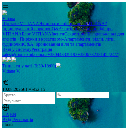
Vitiana
Що таке VITIANA
Як почати співпрацю з VITIANA?
Індивідуальний воркшоп
Q&A: питання та відповіді про
VITIANA
Блог VITIANA
Івенти
Секретний Telegram-канал для
агентів «Пиріжки з креативом»
Апартаменти, вілли, літні
будиночки
Q&A: бронювання вілл та апартаментів
Вхід у систему
Реєстрація
sales@roomsxml.com.ua
+380443339193
+380673238145 (24/7)
Тиць і ти у чаті (9:30-18:00)
Vitiana
V
.
10.08.2026
€1 = ₴52,15
UA
EN
Вхід
Реєстрація
вілли