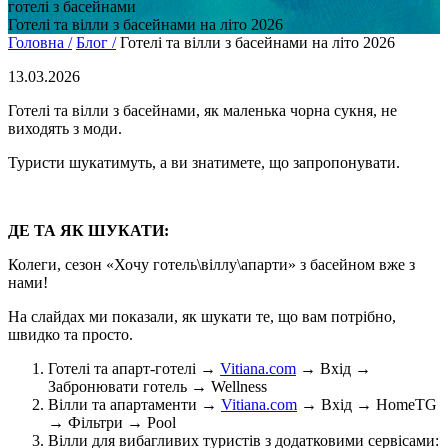
готелі з басейнами
Готелі та вілли з басейнами на літо 2026
Головна /
Блог /
Готелі та вілли з басейнами на літо 2026
13.03.2026
Готелі та вілли з басейнами, як маленька чорна сукня, не
виходять з моди.
Туристи шукатимуть, а ви знатимете, що запропонувати.
ДЕ ТА ЯК ШУКАТИ:
Колеги, сезон «Хочу готель\віллу\апарти» з басейном вже з
нами!
На слайдах ми показали, як шукати те, що вам потрібно,
швидко та просто.
Готелі та апарт-готелі →
Vitiana.com
→ Вхід →
Забронювати готель → Wellness
Вілли та апартаменти →
Vitiana.com
→ Вхід → HomeTG
→ Фільтри → Pool
Вілли для вибагливих туристів з додатковими сервісами: