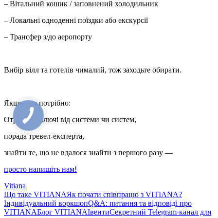
– Вітальний кошик / заповнений холодильник
– Локальні одноденні поїздки або екскурсії
– Трансфер з/до аеропорту
Вибір вілл та готелів чималий, тож заходьте обирати.
Якщо вам потрібно:
Отримати ключі від системи чи систем,
порада тревел-експерта,
знайти те, що не вдалося знайти з першого разу —
просто напишіть нам!
Vitiana
Що таке VITIANA
Як почати співпрацю з VITIANA?
Індивідуальний воркшоп
Q&A: питання та відповіді про
VITIANA
Блог VITIANA
Івенти
Секретний Telegram-канал для