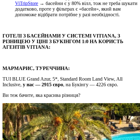
ViTripStore
→ басейни є у 80% вілл, тож не треба шукати
додатково, проте у фільтрах є «басейн», який вам
допоможе відібрати потрібне у разі необхідності.
ГОТЕЛІ З БАСЕЙНАМИ У СИСТЕМІ VITIANA, З
РІЗНИЦЕЮ У ЦІНІ З БУКІНГОМ 1:0 НА КОРИСТЬ
АГЕНТІВ VITIANA:
МАРМАРИС, ТУРЕЧЧИНА:
TUI BLUE Grand Azur, 5*, Standard Room Land View, All
Inclusive,
у нас — 2915 євро
, на Букінгу — 4226 євро.
Ви теж бачите, яка красива різниця?