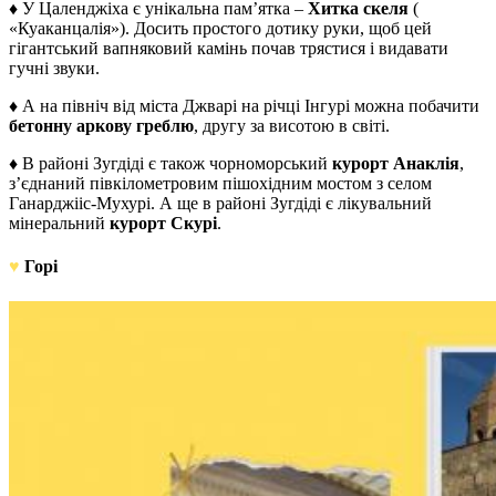
♦ У Цаленджіха є унікальна пам’ятка –
Хитка скеля
(
«Куаканцалія»). Досить простого дотику руки, щоб цей
гігантський вапняковий камінь почав трястися і видавати
гучні звуки.
♦ А на північ від міста Джварі на річці Інгурі можна побачити
бетонну аркову греблю
, другу за висотою в світі.
♦ В районі Зугдіді є також чорноморський
курорт Анаклія
,
з’єднаний півкілометровим пішохідним мостом з селом
Ганарджііс-Мухурі. А ще в районі Зугдіді є лікувальний
мінеральний
курорт Скурі
.
♥
Горі