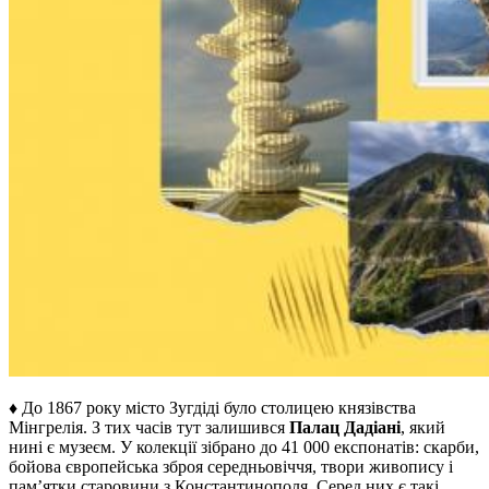
♦ До 1867 року місто Зугдіді було столицею князівства
Мінгрелія. З тих часів тут залишився
Палац Дадіані
, який
нині є музеєм. У колекції зібрано до 41 000 експонатів: скарби,
бойова європейська зброя середньовіччя, твори живопису і
пам’ятки старовини з Константинополя. Серед них є такі