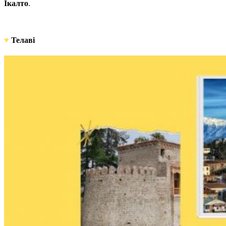
Ікалто
.
♥
Телаві