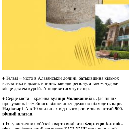
♦ Телаві – місто в Алазанській долині, батьківщина кількох
всесвітньо відомих винних заводів регіону, а також чудове
місце для екскурсій. А подивитися тут є що.
♦ Серце міста – красива
вулиця Чолокашвілі
. Для піших
прогулянок і сімейного відпочинку ідеально підходить
парк
Надікварі
. А в 10 хвилинах від нього росте знаменитий
900-
річний платан
.
♦ Із туристичних об’єктів варто виділити
Фортецю Батоніс-
ціхе
– архітектурний комплекс XVII-XVIII століть, в який