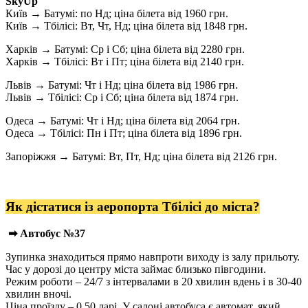
SkyUp
Київ → Батумі: по Нд; ціна білета від 1960 грн.
Київ → Тбілісі: Вт, Чт, Нд; ціна білета від 1848 грн.
Харків → Батумі: Ср і Сб; ціна білета від 2280 грн.
Харків → Тбілісі: Вт і Пт; ціна білета від 2140 грн.
Львів → Батумі: Чт і Нд; ціна білета від 1986 грн.
Львів → Тбілісі: Ср і Сб; ціна білета від 1874 грн.
Одеса → Батумі: Чт і Нд; ціна білета від 2064 грн.
Одеса → Тбілісі: Пн і Пт; ціна білета від 1896 грн.
Запоріжжя → Батумі: Вт, Пт, Нд; ціна білета від 2126 грн.
Як дістатися із аеропорта Тбілісі до міста?
➡ Автобус №37
Зупинка знаходиться прямо навпроти виходу із залу прильоту.
Час у дорозі до центру міста займає близько півгодини.
Режим роботи – 24/7 з інтервалами в 20 хвилин вдень і в 30-40
хвилин вночі.
Ціна проїзду – 0,50 ларі. У салоні автобуса є автомат, який