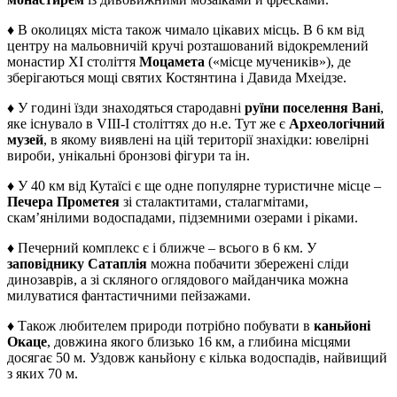
♦ В околицях міста також чимало цікавих місць. В 6 км від
центру на мальовничій кручі розташований відокремлений
монастир XI століття
Моцамета
(«місце мучеників»), де
зберігаються мощі святих Костянтина і Давида Мхеідзе.
♦ У годині їзди знаходяться стародавні
руїни поселення Вані
,
яке існувало в VIII-I століттях до н.е. Тут же є
Археологічний
музей
, в якому виявлені на цій території знахідки: ювелірні
вироби, унікальні бронзові фігури та ін.
♦ У 40 км від Кутаїсі є ще одне популярне туристичне місце –
Печера Прометея
зі сталактитами, сталагмітами,
скам’янілими водоспадами, підземними озерами і ріками.
♦ Печерний комплекс є і ближче – всього в 6 км. У
заповіднику Сатаплія
можна побачити збережені сліди
динозаврів, а зі скляного оглядового майданчика можна
милуватися фантастичними пейзажами.
♦ Також любителем природи потрібно побувати в
каньйоні
Окаце
, довжина якого близько 16 км, а глибина місцями
досягає 50 м. Уздовж каньйону є кілька водоспадів, найвищий
з яких 70 м.