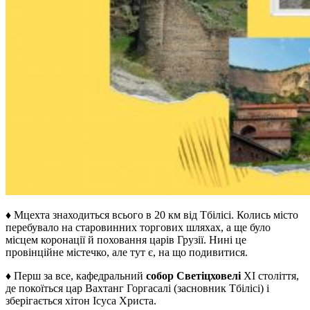
♦ Мцехта знаходиться всього в 20 км від Тбілісі. Колись місто
перебувало на старовинних торгових шляхах, а ще було
місцем коронації й поховання царів Грузії. Нині це
провінційне містечко, але тут є, на що подивитися.
♦ Перш за все, кафедральний
собор Светіцховелі
XI століття,
де покоїться цар Вахтанг Горгасалі (засновник Тбілісі) і
зберігається хітон Ісуса Христа.