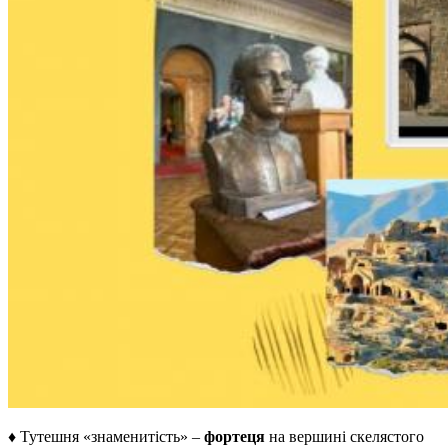
♦ Тутешня «знаменитість» –
фортеця
на вершині скелястого