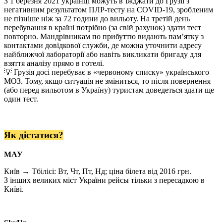
З 1 березня 2021 українці можуть в’їжджати до Грузії з
Ваше ім'я
негативним результатом ПЛР-тесту на COVID-19, зробленим
не пізніше ніж за 72 години до вильоту. На третій день
перебування в країні потрібно (за свій рахунок) здати тест
повторно. Мандрівникам по прибуттю видають пам’ятку з
контактами довідкової служби, де можна уточнити адресу
найближчої лабораторії або навіть викликати бригаду для
Так, будь ласка, повідомляйте мене про новини, події та
взяття аналізу прямо в готелі.
пропозиції
*
💡 Грузія досі перебуває в «червоному списку» українського
МОЗ. Тому, якщо ситуація не зміниться, то після повернення
Підписуючись на розсилку, ви погоджуєтесь з
Правилами
(або перед вильотом в Україну) туристам доведеться здати ще
користування и Політикою конфіденційності
та даєте згоду на
один тест.
використання файлів cookie і передачу своїх персональних
даних
*
Як дістатися?
Дізнатися більше!
МАУ
Київ → Тбілісі: Вт, Чт, Пт, Нд; ціна білета від 2016 грн.
З інших великих міст України рейсы тільки з пересадкою в
Київі.