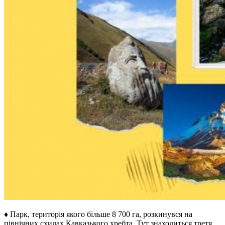
♦ Парк, територія якого більше 8 700 га, розкинувся на
північних схилах Кавказького хребта. Тут знаходиться третя