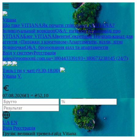
Vitiana
Що таке VITIANA
Як почати співпрацю з VITIANA?
Індивідуальний воркшоп
Q&A: питання та відповіді про
VITIANA
Блог VITIANA
Івенти
Секретний Telegram-канал для
агентів «Пиріжки з креативом»
Апартаменти, вілли, літні
будиночки
Q&A: бронювання вілл та апартаментів
Вхід у систему
Реєстрація
sales@roomsxml.com.ua
+380443339193
+380673238145 (24/7)
Тиць і ти у чаті (9:30-18:00)
Vitiana
V
.
07.08.2026
€1 = ₴52,10
UA
EN
Вхід
Реєстрація
Грузія: великий тревел-гайд Vitiana