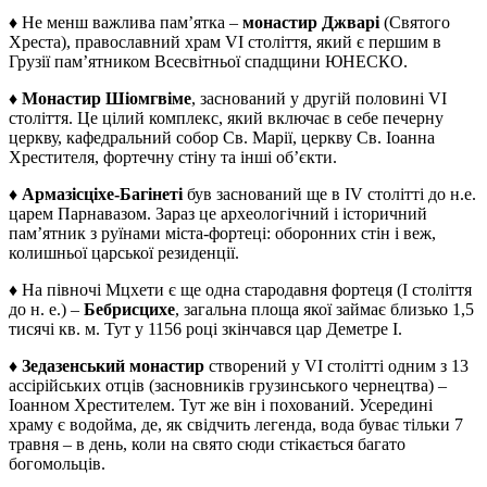
♦
Не менш важлива пам’ятка –
монастир Джварі
(Святого
Хреста), православний храм VI століття, який є першим в
Грузії пам’ятником Всесвітньої спадщини ЮНЕСКО.
♦
Монастир Шіомгвіме
, заснований у другій половині VI
століття. Це цілий комплекс, який включає в себе печерну
церкву, кафедральний собор Св. Марії, церкву Св. Іоанна
Хрестителя, фортечну стіну та інші об’єкти.
♦
Армазісціхе-Багінеті
був заснований ще в IV столітті до н.е.
царем Парнавазом. Зараз це археологічний і історичний
пам’ятник з руїнами міста-фортеці: оборонних стін і веж,
колишньої царської резиденції.
♦ На півночі Мцхети є ще одна стародавня фортеця (I століття
до н. е.) –
Бебрисцихе
, загальна площа якої займає близько 1,5
тисячі кв. м. Тут у 1156 році зкінчався цар Деметре I.
♦
Зедазенський монастир
створений у VI столітті одним з 13
ассірійських отців (засновників грузинського чернецтва) –
Іоанном Хрестителем. Тут же він і похований. Усередині
храму є водойма, де, як свідчить легенда, вода буває тільки 7
травня – в день, коли на свято сюди стікається багато
богомольців.