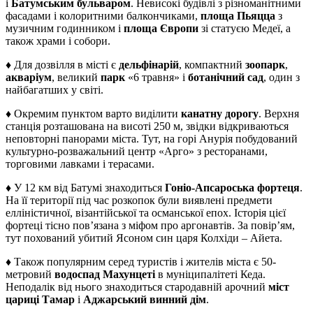
і
Батумським бульваром
. Невисокі будівлі з різноманітними
фасадами і колоритними балкончиками,
площа Пьяцца
з
музичним годинником і
площа Європи
зі статуєю Медеї, а
також храми і собори.
♦ Для дозвілля в місті є
дельфінарій
, компактний
зоопарк
,
акваріум
, великий
парк
«6 травня» і
ботанічний сад
, один з
найбагатших у світі.
♦ Окремим пунктом варто виділити
канатну дорогу
. Верхня
станція розташована на висоті 250 м, звідки відкриваються
неповторні панорами міста. Тут, на горі Анурія побудований
культурно-розважальний центр «Арго» з ресторанами,
торговими лавками і терасами.
♦ У 12 км від Батумі знаходиться
Гоніо-Апсароська фортеця
.
На її території під час розкопок були виявлені предмети
елліністичної, візантійської та османської епох. Історія цієї
фортеці тісно пов’язана з міфом про аргонавтів. За повір’ям,
тут похований убитий Ясоном син царя Колхіди – Айета.
♦ Також популярним серед туристів і жителів міста є 50-
метровий
водоспад Махунцеті
в муніципалітеті Кеда.
Неподалік від нього знаходиться стародавній арочний
міст
цариці Тамар
і
Аджарський винний дім
.