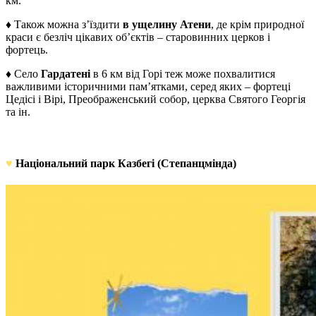
км.
♦ Також можна з’їздити
в ущелину Атени
, де крім природної
краси є безліч цікавих об’єктів – старовинних церков і
фортець.
♦ Село
Гардатені
в 6 км від Горі теж може похвалитися
важливими історичними пам’ятками, серед яких – фортеці
Цедісі і Вірі, Преображенський собор, церква Святого Георгія
та ін.
♥
Національний парк Казбегі (Степанцмінда)