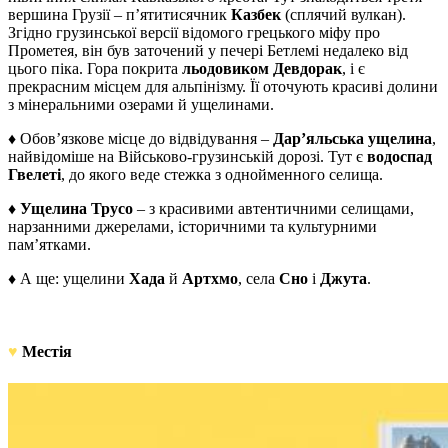
вершина Грузії – п’ятитисячник
Казбек
(сплячий вулкан).
Згідно грузинської версії відомого грецького міфу про
Прометея, він був заточений у печері Бетлемі недалеко від
цього піка. Гора покрита
льодовиком Девдорак
, і є
прекрасним місцем для альпінізму. Її оточують красиві долини
з мінеральними озерами й ущелинами.
♦ Обов’язкове місце до відвідування –
Дар’яльська ущелина
,
найвідоміше на Військово-грузинській дорозі. Тут є
водоспад
Гвелеті
, до якого веде стежка з однойменного селища.
♦
Ущелина Трусо
– з красивими автентичними селищами,
нарзанними джерелами, історичними та культурними
пам’ятками.
♦ А ще: ущелини
Хада
й
Артхмо
, села
Сно
і
Джута
.
♥
Местія