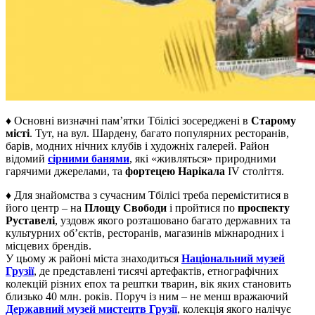
♦ Основні визначні пам’ятки Тбілісі зосереджені в
Старому
місті
. Тут, на вул. Шардену, багато популярних ресторанів,
барів, модних нічних клубів і художніх галерей. Район
відомий
сірними банями
, які «живляться» природними
гарячими джерелами, та
фортецею Нарікала
IV століття.
♦ Для знайомства з сучасним Тбілісі треба переміститися в
його центр – на
Площу Свободи
і пройтися по
проспекту
Руставелі
, уздовж якого розташовано багато державних та
культурних об’єктів, ресторанів, магазинів міжнародних і
місцевих брендів.
У цьому ж районі міста знаходиться
Національний музей
Грузії
, де представлені тисячі артефактів, етнографічних
колекцій різних епох та рештки тварин, вік яких становить
близько 40 млн. років. Поруч із ним – не менш вражаючий
Державний музей мистецтв Грузії
, колекція якого налічує