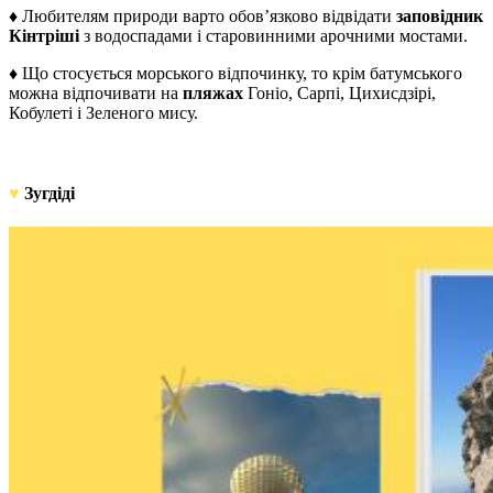
♦ Любителям природи варто обов’язково відвідати
заповідник
Кінтріші
з водоспадами і старовинними арочними мостами.
♦ Що стосується морського відпочинку, то крім батумського
можна відпочивати на
пляжах
Гоніо, Сарпі, Цихисдзірі,
Кобулеті і Зеленого мису.
♥
Зугдіді