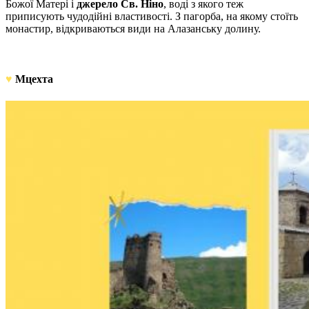
Божої Матері і
джерело Св. Ніно
, воді з якого теж
приписують чудодійні властивості. З пагорба, на якому стоїть
монастир, відкриваються види на Алазанську долину.
♥
Мцехта