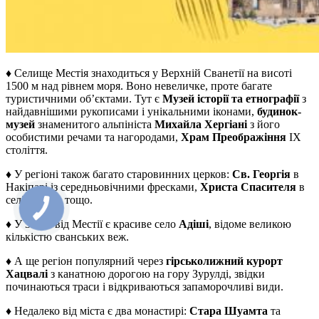
♦ Селище Местія знаходиться у Верхній Сванетії на висоті
1500 м над рівнем моря. Воно невеличке, проте багате
туристичними об’єктами. Тут є
Музей історії та етнографії
з
найдавнішими рукописами і унікальними іконами,
будинок-
музей
знаменитого альпініста
Михайла Хергіані
з його
особистими речами та нагородами,
Храм Преображіння
IX
століття.
♦ У регіоні також багато старовинних церков:
Св. Георгія
в
Накіпарі із середньовічними фресками,
Христа Спасителя
в
селі Латали тощо.
♦ У 35 км від Местії є красиве село
Адіші
, відоме великою
кількістю сванських веж.
♦ А ще регіон популярний через
гірськолижний курорт
Хацвалі
з канатною дорогою на гору Зурулді, звідки
починаються траси і відкриваються запаморочливі види.
♦ Недалеко від міста є два монастирі:
Стара Шуамта
та