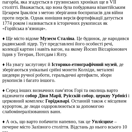
пагорба, яка згадується в грузинських хроніках ще в VII
столітті. Вважається, що вона була побудована візантійським
Цезарем Іраклієм з метою зберігання боєприпасів для війни
проти персів. Однак нинішня версія фортифікації датується
1774 роком і називається в історичних рукописах як
«Горійська в’язниця».
♦ Ще місто відоме
Музеєм Сталіна
. Це будинок, де народився
радянський лідер. Тут представлені його особисті речі,
колекції картин і навіть вагон, на якому Йосип Віссаріонович
їздив у Тегеран, Потсдам і Ялту.
♦ На увагу заслуговує й
Історико-етнографічний музей
, де
зберігаються унікальні срібні монети Колхіди, металеві
шедеври ручної роботи, геральдичні артефакти, збори
рукописів і багато іншого.
♦ Серед інших визначних пам’яток Горі та околиць варто
відзначити
собор Діви Марії
,
Руісскій собор
,
церкву Урбнісі
і
церковний комплекс
Горіджварі
. Останній також є місцевим
курортом, де люди оздоровлюються за допомогою
слабомінералізованних ванн.
♦ А ось, що варто побачити напевно, так це
Уплісцихе
–
печерне місто Залізного століття. Відстань до нього всього 10