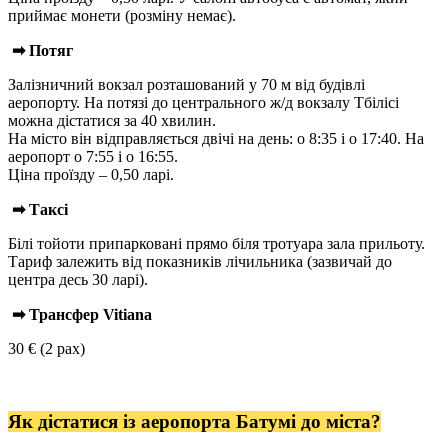
приймає монети (розміну немає).
➡ Потяг
Залізничний вокзал розташований у 70 м від будівлі
аеропорту. На потязі до центрального ж/д вокзалу Тбілісі
можна дістатися за 40 хвилин.
На місто він відправляється двічі на день: о 8:35 і о 17:40. На
аеропорт о 7:55 і о 16:55.
Ціна проїзду – 0,50 ларі.
➡ Таксі
Білі тойоти припарковані прямо біля тротуара зала прильоту.
Тариф залежить від показників лічильника (зазвичай до
центра десь 30 ларі).
➡ Трансфер Vitiana
30 € (2 pax)
Як дістатися із аеропорта Батумі до міста?