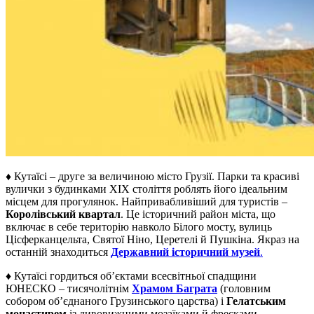
♦ Кутаїсі – друге за величиною місто Грузії. Парки та красиві
вулички з будинками XIX століття роблять його ідеальним
місцем для прогулянок. Найпривабливіший для туристів –
Королівський квартал
. Це історичний район міста, що
включає в себе територію навколо Білого мосту, вулиць
Цісферканцельта, Святої Ніно, Церетелі й Пушкіна. Якраз на
останній знаходиться
Державний історичний музей
.
♦ Кутаїсі гордиться об’єктами всесвітньої спадщини
ЮНЕСКО – тисячолітнім
Храмом Баграта
(головним
собором об’єднаного Грузинського царства) і
Гелатським
монастирем
із дивовижними мозаїками й фресками.