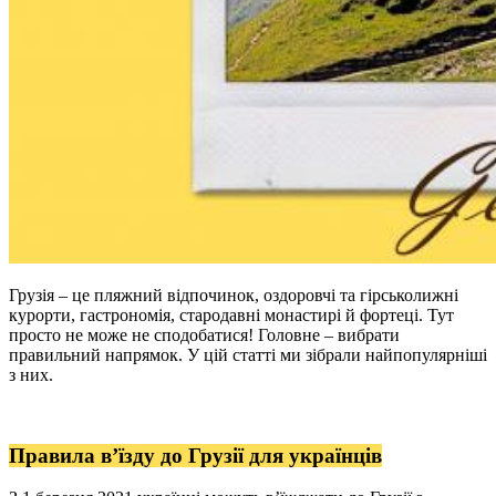
Грузія – це пляжний відпочинок, оздоровчі та гірськолижні
курорти, гастрономія, стародавні монастирі й фортеці. Тут
Не любите все ускладнювати?
просто не може не сподобатися! Головне – вибрати
правильний напрямок. У цій статті ми зібрали найпопулярніші
Тоді підписуйтеся та дивуйтеся,
з них.
наскільки легко працювати
Електронна пошта
*
Правила в’їзду до Грузії для українців