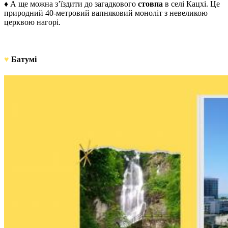
♦ А ще можна з’їздити до загадкового
стовпа
в селі Кацхі. Це
природний 40-метровий вапняковий моноліт з невеликою
церквою нагорі.
♥
Батумі