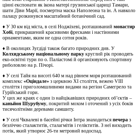
цінні експонати як ікона матері грузинської цариці Тамари,
шати Діви Марії, посмертна маска Наполеона та ін. А навколо
палацу розкинувся масштабний ботанічний сад.
♦ У 30 км від міста, в селі Ноджіхеві, розташований
монастир
Хобі
, прикрашений красивими фресками і настінними
орнаментами, яким не одна сотня років.
♦ В околицях Зугдіді також багато природних див. У
Колхидському національному парку
круглий рік проводять
еко-освітні тури по о. Паліастомі й організовують спортивну
риболовлю на р. Пічорі.
♦ У селі Тайя на висоті 640 м над рівнем моря розташований
комплекс
«Оціндале»
з церквою XI століття, вежею VIII
століття і приголомшливими видами на регіон Самегрело та
Гурійський гори.
У цих же краях є один із найцікавіших природних об’єктів –
каньйон Шурубуму
, покритий мохом і оточений з усіх боків
тисячолітніми деревами самшиту.
♦ У селі Чквалеві в басейні річки Інтра знаходиться
печера
з
безліччю сталактитів, сталагмітів і геліктитів. З неї виходить
потік, який утворює 26-ти метровий водоспад.