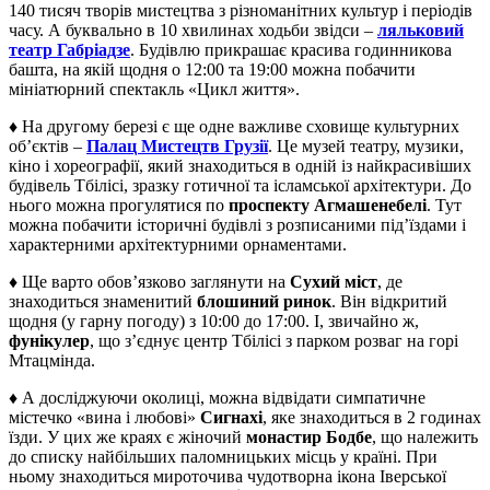
140 тисяч творів мистецтва з різноманітних культур і періодів
часу. А буквально в 10 хвилинах ходьби звідси –
ляльковий
театр Габріадзе
. Будівлю прикрашає красива годинникова
башта, на якій щодня о 12:00 та 19:00 можна побачити
мініатюрний спектакль «Цикл життя».
♦ На другому березі є ще одне важливе сховище культурних
об’єктів –
Палац Мистецтв Грузії
. Це музей театру, музики,
кіно і хореографії, який знаходиться в одній із найкрасивіших
будівель Тбілісі, зразку готичної та ісламської архітектури. До
нього можна прогулятися по
проспекту Агмашенебелі
. Тут
можна побачити історичні будівлі з розписаними під’їздами і
характерними архітектурними орнаментами.
♦ Ще варто обов’язково заглянути на
Сухий міст
, де
знаходиться знаменитий
блошиний ринок
. Він відкритий
щодня (у гарну погоду) з 10:00 до 17:00. І, звичайно ж,
фунікулер
, що з’єднує центр Тбілісі з парком розваг на горі
Мтацмінда.
♦ А досліджуючи околиці, можна відвідати симпатичне
містечко «вина і любові»
Сигнахі
, яке знаходиться в 2 годинах
їзди. У цих же краях є жіночий
монастир Бодбе
, що належить
до списку найбільших паломницьких місць у країні. При
ньому знаходиться мироточива чудотворна ікона Іверської