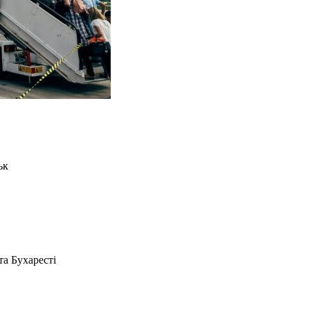
ьк
та Бухаресті