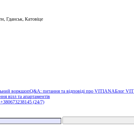
н, Гданськ, Катовіце
льний воркшоп
Q&A: питання та відповіді про VITIANA
Блог VI
ня вілл та апартаментів
3
+380673238145 (24/7)