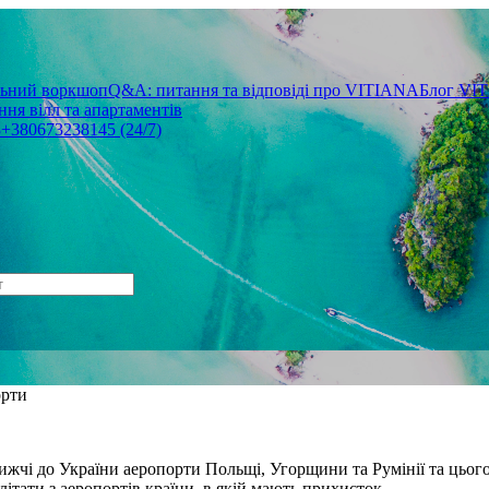
льний воркшоп
Q&A: питання та відповіді про VITIANA
Блог VI
ня вілл та апартаментів
3
+380673238145 (24/7)
орти
ижчі до України аеропорти Польщі, Угорщини та Румінії та цього
літати з аеропортів країни, в якій мають прихисток.