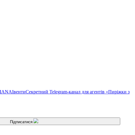
TIANA
Івенти
Секретний Telegram-канал для агентів «Пиріжки з
Підписатися