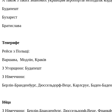
А також з таких знайомих українцям аеропортів неподалік корд
Будапешт
Бухарест
Братислава
Тенерифе
Рейси з Польщі:
Варшава, Модлін, Краків
З Угорщини: Будапешт
З Німеччини:
Берлін-Бранденбург, Дюссельдорф-Веце, Карлсруе, Баден-Баде
Ібіца
З Німеччини: Берлін-Бранденбург, Дюссельдорф-Веце, Франкф