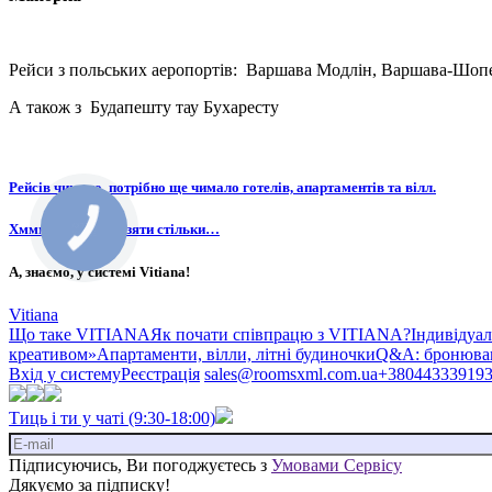
Рейси з польських аеропортів: Варшава Модлін, Варшава-Шопе
А також з Будапешту тау Бухаресту
Рейсів чимало, потрібно ще чимало готелів, апартаментів та вілл.
Хммм, де ж це їх взяти стільки…
А, знаємо, у системі Vitiana!
Vitiana
Що таке VITIANA
Як почати співпрацю з VITIANA?
Індивідуа
креативом»
Апартаменти, вілли, літні будиночки
Q&A: бронюван
Вхід у систему
Реєстрація
sales@roomsxml.com.ua
+38044333919
Тиць і ти у чаті (9:30-18:00)
Підписуючись, Ви погоджуєтесь з
Умовами Сервісу
Дякуємо за підписку!