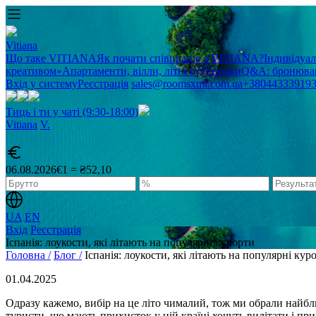
Vitiana
Що таке VITIANA
Як почати співпрацю з VITIANA?
Індивідуа
креативом»
Апартаменти, вілли, літні будиночки
Q&A: бронюван
Вхід у систему
Реєстрація
sales@roomsxml.com.ua
+38044333919
Тиць і ти у чаті (9:30-18:00)
Vitiana
V
.
06.08.2026
€1 = ₴52,10
UA
EN
Вхід
Реєстрація
Іспанія: лоукости, які літають на популярні курорти
Головна /
Блог /
Іспанія: лоукости, які літають на популярні кур
01.04.2025
Одразу кажемо, вибір на це літо чималий, тож ми обрали найбл
туристи, що мають прихисток у цій країні хочуть вилітати і при