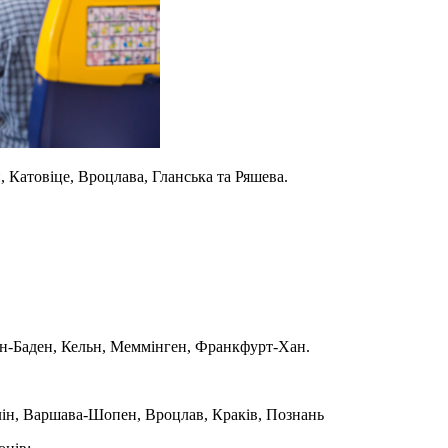
 Катовіце, Вроцлава, Гланська та Ряшева.
ден-Баден, Кельн, Меммінген, Франкфурт-Хан.
лін, Варшава-Шопен, Вроцлав, Краків, Познань