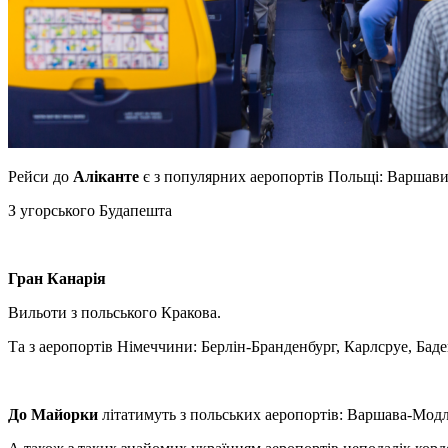
Рейси до
Аліканте
є з популярних аеропортів Польщі: Варшави,
З угорського Будапешта
Гран Канарія
Вильоти з польського Кракова.
Та з аеропортів Німеччини: Берлін-Бранденбург, Карлсруе, Ба
До Майорки
літатимуть з польських аеропортів: Варшава-Мод