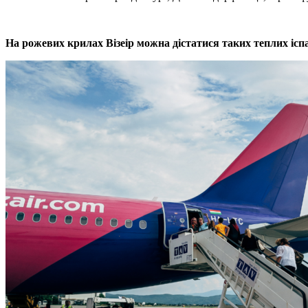
На рожевих крилах Візеір можна дістатися таких теплих ісп