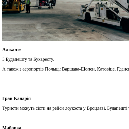
Аліканте
З Будапешту та Бухаресту.
А також з аеропортів Польщі: Варшава-Шопен, Катовіце, Гданс
Гран-Канарія
Туристи можуть сісти на рейси лоукоста у Вроцлаві, Будапешті 
Майорка