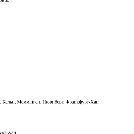
онів:
н, Кельн, Меммінген, Нюрнберг, Франкфурт-Хан
урт-Хан