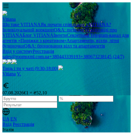
Vitiana
Що таке VITIANA
Як почати співпрацю з VITIANA?
Індивідуальний воркшоп
Q&A: питання та відповіді про
VITIANA
Блог VITIANA
Івенти
Секретний Telegram-канал для
агентів «Пиріжки з креативом»
Апартаменти, вілли, літні
будиночки
Q&A: бронювання вілл та апартаментів
Вхід у систему
Реєстрація
sales@roomsxml.com.ua
+380443339193
+380673238145 (24/7)
Тиць і ти у чаті (9:30-18:00)
Vitiana
V
.
07.08.2026
€1 = ₴52,10
UA
EN
Вхід
Реєстрація
Італія