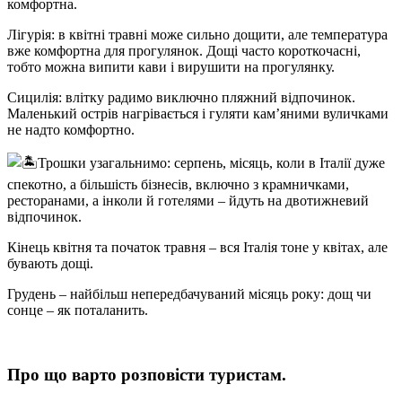
комфортна.
Лігурія: в квітні травні може сильно дощити, але температура
вже комфортна для прогулянок. Дощі часто короткочасні,
тобто можна випити кави і вирушити на прогулянку.
Сицилія: влітку радимо виключно пляжний відпочинок.
Маленький острів нагрівається і гуляти кам’яними вуличками
не надто комфортно.
Трошки узагальнимо: серпень, місяць, коли в Італії дуже
спекотно, а більшість бізнесів, включно з крамничками,
ресторанами, а інколи й готелями – йдуть на двотижневий
відпочинок.
Кінець квітня та початок травня – вся Італія тоне у квітах, але
бувають дощі.
Грудень – найбільш непередбачуваний місяць року: дощ чи
сонце – як поталанить.
Про що варто розповісти туристам.