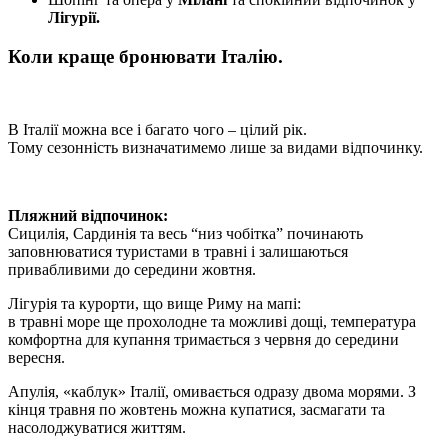
Лігурії.
Коли краще бронювати Італію.
В Італії можна все і багато чого – цілий рік.
Тому сезонність визначатимемо лише за видами відпочинку.
Пляжний відпочинок:
Сицилія, Сардинія та весь “низ чобітка” починають
заповнюватися туристами в травні і залишаються
привабливими до середини жовтня.
Лігурія та курорти, що вище Риму на мапі:
в травні море ще прохолодне та можливі дощі, температура
комфортна для купання тримається з червня до середини
вересня.
Апулія, «каблук» Італії, омивається одразу двома морями. З
кінця травня по жовтень можна купатися, засмагати та
насолоджуватися життям.