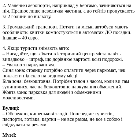
2. Маленькі аеропорти, наприклад у Бергамо, зачиняються на
ніч. Працює лише невеличка частина, а до гейтів пропускають
за 2 години до вильоту.
3. Громадський транспорт. Потяги та міські автобуси мають
особливість: квитки компостуються в автоматах ДО посадки.
Інакше – 40 євро.
4. Якщо туристи знімають авто:
– Нагадайте, що заїхати в історичний центр міста навіть
випадково – штраф, що дорівнює вартості всієї подорожі.
– Уважно з паркуванням.
Синя зона: стоянку потрібно оплатити через паркомат, чек
покласти під скло на видному місці.
Біла зона: безкоштовна. Потрібен талон з часом, коли ви там
зупинилися, час на безкоштовне паркування обмежений.
Жовта зона: парковка для людей з обмеженими
можливостями.
Вулиці:
– Обережно, кишенькові злодії. Попередьте туристів,
паспорти, готівка, картки – не все разом, не все з собою і
слідкувати за речами.
Музеї: