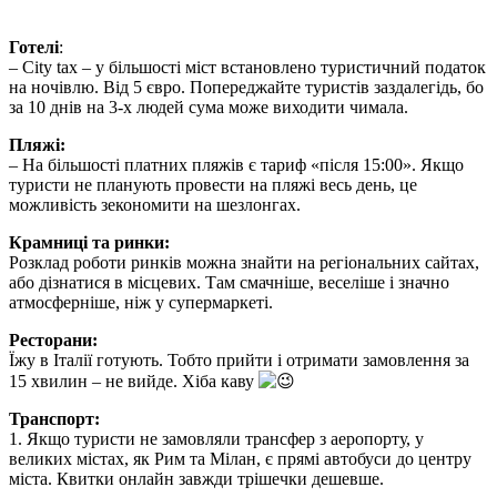
Готелі
:
– City tax – у більшості міст встановлено туристичний податок
на ночівлю. Від 5 євро. Попереджайте туристів заздалегідь, бо
за 10 днів на 3-х людей сума може виходити чимала.
Пляжі:
– На більшості платних пляжів є тариф «після 15:00». Якщо
туристи не планують провести на пляжі весь день, це
можливість зекономити на шезлонгах.
К
рамниці та ринки:
Розклад роботи ринків можна знайти на регіональних сайтах,
або дізнатися в місцевих. Там смачніше, веселіше і значно
атмосферніше, ніж у супермаркеті.
Ресторани:
Їжу в Італії готують. Тобто прийти і отримати замовлення за
15 хвилин – не вийде. Хіба каву
Транспорт:
1. Якщо туристи не замовляли трансфер з аеропорту, у
великих містах, як Рим та Мілан, є прямі автобуси до центру
міста. Квитки онлайн завжди трішечки дешевше.