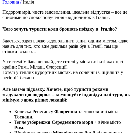
Головна /
Італія
Подорож мрії, чисте задоволення, ідеальна відпустка – все це
синоніми до словосполучення «відпочинок в Італії».
Чого хочуть туристи коли бронють поїздку в Італію?
Здається, зараз важко задовольнити запит одним містом, адже
навіть для тих, хто вже декілька разів був в Італії, там ще
стільки всього…
У системі Vitiana ви знайдете готелі у містах-візитівках цієї
країни: Римі, Мілані, Флоренції.
Готелі у теплих курортних містах, на сонячній Сицилії та у
регіоні Тоскана.
Але маємо підказку.
Хочете, щоб туристи роками
згадували цю подорож – компонуйте індивідуальні тури, як
мінімум з двох різних локацій:
Колиска Ренесансу
Флоренція
та мальовничі міста
Тоскани
.
Тепле
узбережжя Середземного моря
+ вічне місто
Рим
.
Шопінг та опера у
Мілані
та спокійний відпочинок у