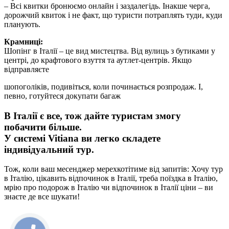
– Всі квитки бронюємо онлайн і заздалегідь. Інакше черга,
дорожчий квиток і не факт, що туристи потраплять туди, куди
планують.
Крамниці:
Шопінг в Італії – це вид мистецтва. Від вулиць з бутиками у
центрі, до крафтового взуття та аутлет-центрів. Якщо
відправляєте
шопоголіків, подивіться, коли починається розпродаж. І,
певно, готуйтеся докупати багаж
В Італії є все, тож дайте туристам змогу
побачити більше.
У системі Vitiana ви легко складете
індивідуальний тур.
Тож, коли ваш месенджер мерехкотітиме від запитів: Хочу тур
в Італію, цікавить відпочинок в Італії, треба поїздка в Італію,
мрію про подорож в Італію чи відпочинок в Італії ціни – ви
знаєте де все шукати!