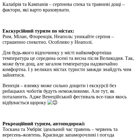
Калабрія та Кампанія – серпнева спека та травневі дощі –
фактори, які варто враховувати.
Екскурсійний туризм по містах:
Рим, Мілан, Флоренція, Неаполь: уникайте серпня –
страшенно спекотно. Особливо у Неаполі.
Для будь-якого відпочинку у місті найкомфортніша
температура це середина осені та весна після Великодня. Так,
може бути дощ, але загалом температура надзвичайно
комфортна. І у великих містах туристи завжди знайдуть чим
зайнятися.
Венеція – взимку може сильно дощити і екскурсії без
рибацьких чоботів будуть неможливими. Але тут, як
поталанить. Адже Венеційський фестиваль все-таки якось
відбувається щороку
Рекреаційний туризм, автоподорожі:
Тоскана та Умбрія: ідеальний час травень – червень та
вересень-жовтень. Краєвиди запаморочливі і погода