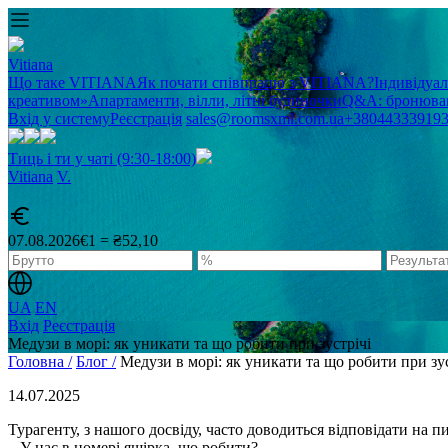
Vitiana
Що таке VITIANA
Як почати співпрацю з VITIANA?
Індивідуа
креативом»
Апартаменти, вілли, літні будиночки
Q&A: бронюван
Вхід у систему
Реєстрація
sales@roomsxml.com.ua
+38044333919
Тиць і ти у чаті (9:30-18:00)
Vitiana
V
.
07.08.2026
€1 = ₴52,10
UA
EN
Вхід
Реєстрація
Медузи в морі: як уникати та що робити при зустрічі
Головна /
Блог /
Медузи в морі: як уникати та що робити при зус
14.07.2025
Турагенту, з нашого досвіду, часто доводиться відповідати на пи
– У нас в номері ящірка, що робити?