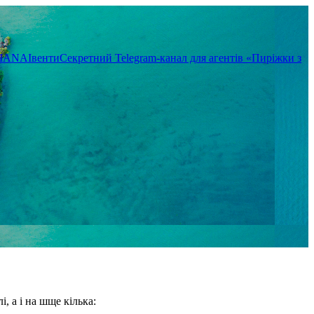
TIANA
Івенти
Секретний Telegram-канал для агентів «Пиріжки з
, а і на шще кілька: