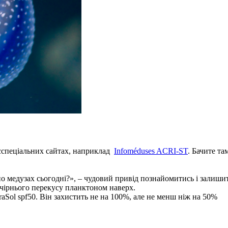
 сспеціальних сайтах, наприклад
Infoméduses ACRI-ST
. Бачите т
о медузах сьогодні?», – чудовий привід познайомитись і залишити
ечірнього перекусу планктоном наверх.
aSol spf50. Він захистить не на 100%, але не менш ніж на 50%