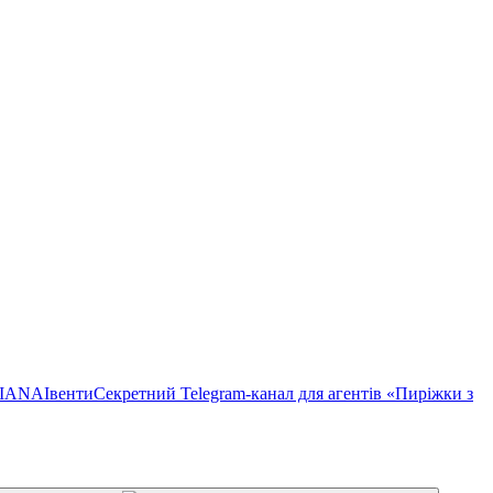
TIANA
Івенти
Секретний Telegram-канал для агентів «Пиріжки з