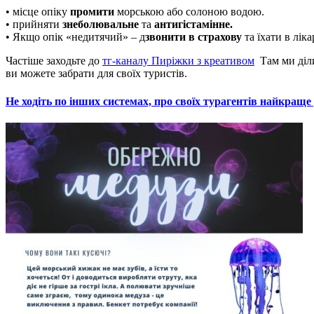
• місце опіку
промити
морською або солоною водою.
• прийняти
знеболювальне
та
антигістамінне.
• Якщо опік «недитячий» – д
звонити в страхову
та їхати в лік
Частіше заходьте до
тг-каналу Пиріжки з креативом
Там ми діли
ви можете забрати для своїх туристів.
Не ходіть по інших системах, про своїх турагентів найкраще 