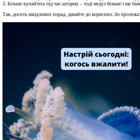
3. Більше купайтесь під час шторму – тоді медуз більше і ще б
Так, досить шкідливих порад, давайте до корисних, бо пролежати