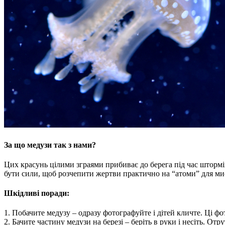
За що медузи так з нами?
Цих красунь цілими зграями прибиває до берега під час штормів
бути сили, щоб розчепити жертви практично на “атоми” для мисл
Шкідливі поради:
1. Побачите медузу – одразу фотографуйте і дітей кличте. Ці фот
2. Бачите частину медузи на березі – беріть в руки і несіть. Отр