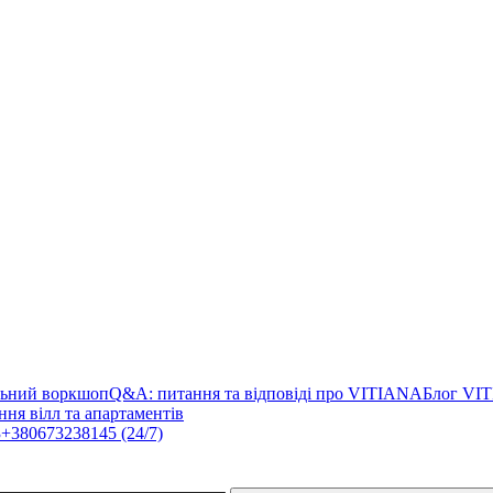
льний воркшоп
Q&A: питання та відповіді про VITIANA
Блог VI
ня вілл та апартаментів
3
+380673238145 (24/7)