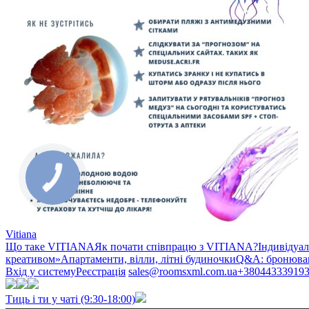
Vitiana
Що таке VITIANA
Як почати співпрацю з VITIANA?
Індивідуа
креативом»
Апартаменти, вілли, літні будиночки
Q&A: бронюван
Вхід у систему
Реєстрація
sales@roomsxml.com.ua
+38044333919
Тиць і ти у чаті (9:30-18:00)