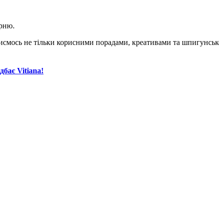
арню.
смось не тільки корисними порадами, креативами та шпигунською
дбає Vitiana!