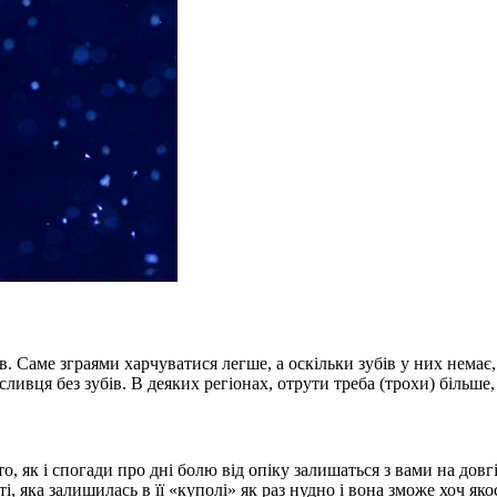
. Саме зграями харчуватися легше, а оскільки зубів у них немає,
ивця без зубів. В деяких регіонах, отрути треба (трохи) більше,
о, як і спогади про дні болю від опіку залишаться з вами на довг
уті, яка залишилась в її «куполі» як раз нудно і вона зможе хоч як