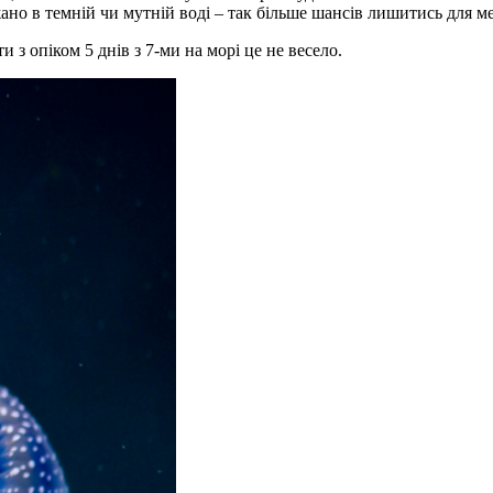
ажано в темній чи мутній воді – так більше шансів лишитись для 
 з опіком 5 днів з 7-ми на морі це не весело.