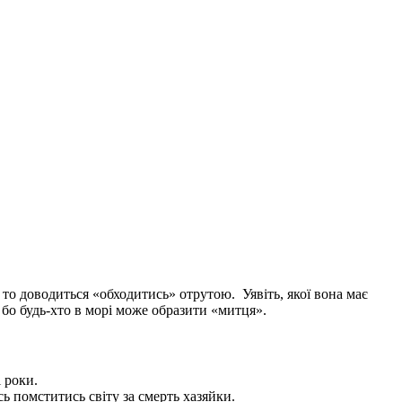
 то доводиться «обходитись» отрутою. Уявіть, якої вона має
 бо будь-хто в морі може образити «митця».
і роки.
ось помститись світу за смерть хазяйки.