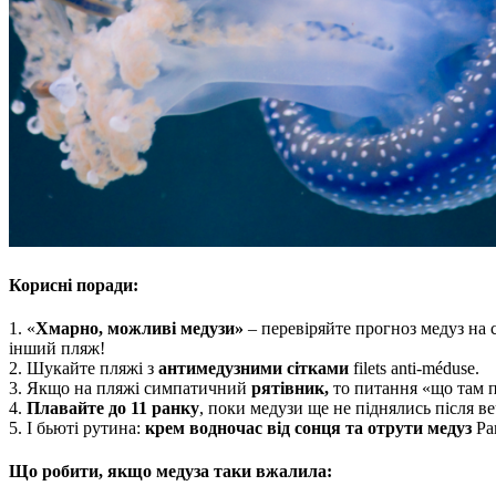
Корисні поради:
1. «
Хмарно, можливі медузи»
– перевіряйте прогноз медуз на
інший пляж!
2. Шукайте пляжі з
антимедузними сітками
filets anti-méduse.
3. Якщо на пляжі симпатичний
рятівник,
то питання «що там п
4.
Плавайте до 11 ранку
, поки медузи ще не піднялись після в
5. І бьюті рутина:
крем водночас від сонця та отрути медуз
Par
Що робити, якщо медуза таки вжалила: