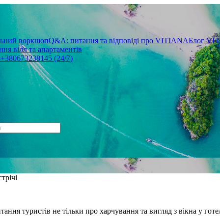
льний воркшоп
Q&A: питання та відповіді про VITIANA
Блог VI
ня вілл та апартаментів
3
+380673238145 (24/7)
трічі
тання туристів не тільки про харчування та вигляд з вікна у готелі