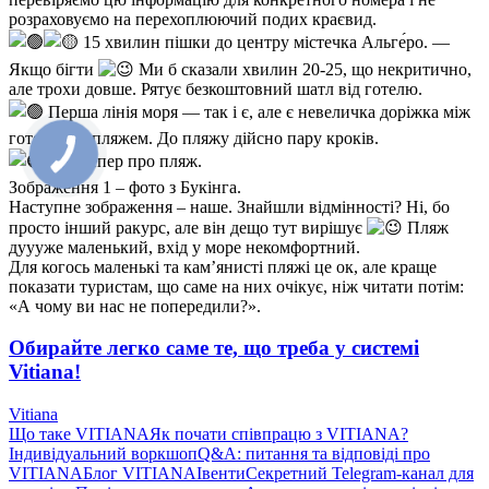
розраховуємо на перехоплюючий подих краєвид.
15 хвилин пішки до центру містечка Альге́ро. —
Якщо бігти
Ми б сказали хвилин 20-25, що некритично,
але трохи довше. Рятує безкоштовний шатл від готелю.
Перша лінія моря — так і є, але є невеличка доріжка між
готелем та пляжем. До пляжу дійсно пару кроків.
Але тепер про пляж.
Зображення 1 – фото з Букінга.
Наступне зображення – наше. Знайшли відмінності? Ні, бо
просто інший ракурс, але він дещо тут вирішує
Пляж
дуууже маленький, вхід у море некомфортний.
Для когось маленькі та кам’янисті пляжі це ок, але краще
показати туристам, що саме на них очікує, ніж читати потім:
«А чому ви нас не попередили?».
Обирайте легко саме те, що треба у системі
Vitiana!
Vitiana
Що таке VITIANA
Як почати співпрацю з VITIANA?
Індивідуальний воркшоп
Q&A: питання та відповіді про
VITIANA
Блог VITIANA
Івенти
Секретний Telegram-канал для