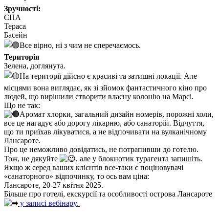
Зручності:
СПА
Тераса
Басейн
Все вірно, ні з чим не сперечаємось.
Територія
Зелена, доглянута.
На території дійсно є красиві та затишні локації. Але
місцями вона виглядає, як зі зйомок фантастичного кіно про
людей, що вирішили створити власну колонію на Марсі.
Що не так:
Аромат хлорки, загальний дизайн номерів, порожні холи,
все це нагадує або дорогу лікарню, або санаторій. Відчуття,
що ти приїхав лікуватися, а не відпочивати на вулканічному
Лансароте.
Про це неможливо довідатись, не потрапивши до готелю.
Тож, не дякуйте
, але у блокнотик турагента запишіть.
Якщо ж серед ваших клієнтів все-таки є поціновувачі
«санаторного» відпочинку, то ось вам ціна:
Лансароте, 20-27 квітня 2025.
Більше про готелі, екскурсії та особливості острова Лансароте
у записі вебінару.