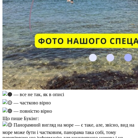
— все не так, як в описі
— частково вірно
— повністю вірно
Що пише Букінг:
Панорамний вигляд на море — є таке, але, звісно, вид на
море може бути і частковим, панорама така собі, тому
перевіряємо цю інформацію для конкретного номера і не