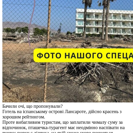
Бачили очі, що пропонували?
Готель на іспанському острові Лансароте, дійсно красень з
хорошим рейтингом.
Проте вибагливим туристам, що заплатили чималу суму за
відпочинок, пташечка-турагент має неодмінно наспівати на
вушко: поруч є ділянка, на якій схоже скоро почнеться