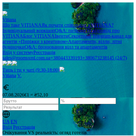
Vitiana
Що таке VITIANA
Як почати співпрацю з VITIANA?
Індивідуальний воркшоп
Q&A: питання та відповіді про
VITIANA
Блог VITIANA
Івенти
Секретний Telegram-канал для
агентів «Пиріжки з креативом»
Апартаменти, вілли, літні
будиночки
Q&A: бронювання вілл та апартаментів
Вхід у систему
Реєстрація
sales@roomsxml.com.ua
+380443339193
+380673238145 (24/7)
Тиць і ти у чаті (9:30-18:00)
Vitiana
V
.
07.08.2026
€1 = ₴52,10
UA
EN
Вхід
Реєстрація
Очікування VS реальність: огляд готелів