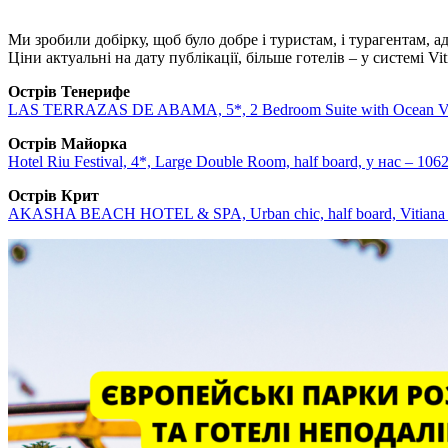
Ми зробили добірку, щоб було добре і туристам, і турагентам, а
Ціни актуальні на дату публікації, більше готелів – у системі Vit
Острів Тенерифе
LAS TERRAZAS DE ABAMA, 5*, 2 Bedroom Suite with Ocean View,
Острів Майорка
Hotel Riu Festival, 4*, Large Double Room, half board, у нас – 106
Острів Крит
AKASHA BEACH HOTEL & SPA, Urban chic, half board, Vitiana –