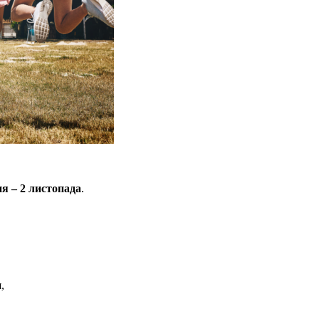
я – 2 листопада
.
,