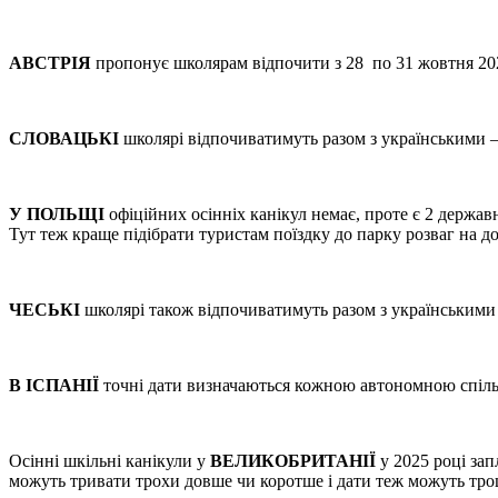
АВСТРІЯ
пропонує школярам відпочити з 28 по 31 жовтня 2024.
СЛОВАЦЬКІ
школярі відпочиватимуть разом з українськими –
У ПОЛЬЩІ
офіційних осінніх канікул немає, проте є 2 держа
Тут теж краще підібрати туристам поїздку до парку розваг на д
ЧЕСЬКІ
школярі також відпочиватимуть разом з українськими 
В ІСПАНІЇ
точні дати визначаються кожною автономною спільно
Осінні шкільні канікули у
ВЕЛИКОБРИТАНІЇ
у 2025 році зап
можуть тривати трохи довше чи коротше і дати теж можуть тро