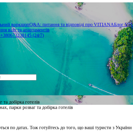
льний воркшоп
Q&A: питання та відповіді про VITIANA
Блог VI
ня вілл та апартаментів
3
+380673238145 (24/7)
г та добірка готелів
нах, парки розваг та добірка готелів
ться по датах. Тож готуйтесь до того, що ваші туристи з України