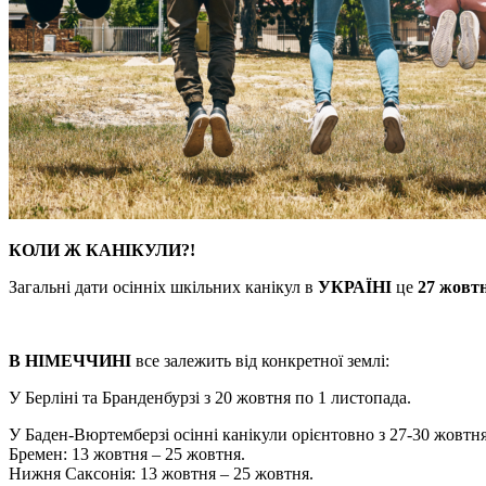
КОЛИ Ж КАНІКУЛИ?!
Загальні дати осінніх шкільних канікул в
УКРАЇНІ
це
27 жовтн
В НІМЕЧЧИНІ
все залежить від конкретної землі:
У Берліні та Бранденбурзі з 20 жовтня по 1 листопада.
У Баден-Вюртемберзі осінні канікули орієнтовно з 27-30 жовтня
Бремен: 13 жовтня – 25 жовтня.
Нижня Саксонія: 13 жовтня – 25 жовтня.