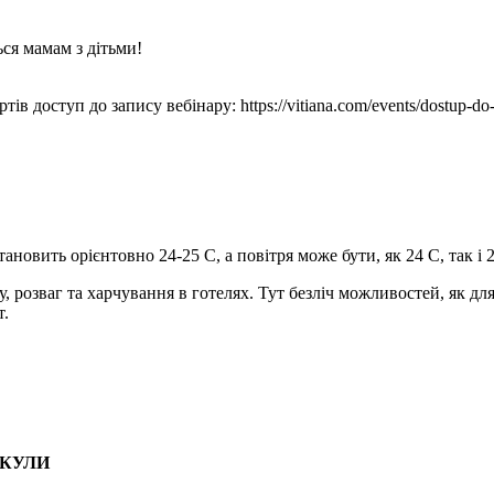
ся мамам з дітьми!
в доступ до запису вебінару: https://vitiana.com/events/dostup-do-z
ановить орієнтовно 24-25 С, а повітря може бути, як 24 С, так і 
, розваг та харчування в готелях. Тут безліч можливостей, як дл
т.
ІКУЛИ