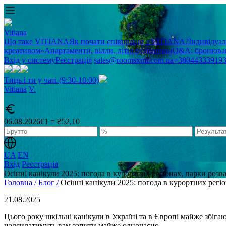
Vitiana
Що таке VITIANA
Як почати співпрацю з VITIANA?
Індивідуа
креативом»
Апартаменти, вілли, літні будиночки
Q&A: бронюван
Вхід у систему
Реєстрація
sales@roomsxml.com.ua
+38044333919
Тиць і ти у чаті (9:30-18:00)
Vitiana
V
.
06.08.2026
€1 = ₴52,10
UA
EN
Вхід
Реєстрація
Осінні канікули 2025: погода в курортних регіонах, парки розва
Головна /
Блог /
Осінні канікули 2025: погода в курортних регіо
21.08.2025
Цього року шкільні канікули в Україні та в Європі майже збігаю
надсилатимуть вам запити майже одночасно.