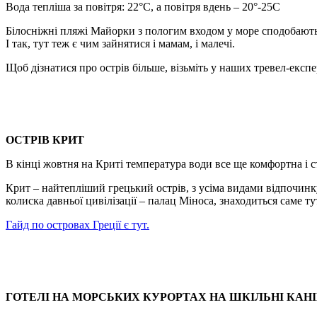
Вода тепліша за повітря: 22°C, а повітря вдень – 20°-25C
Білосніжні пляжі Майорки з пологим входом у море сподобають
І так, тут теж є чим зайнятися і мамам, і малечі.
Щоб дізнатися про острів більше, візьміть у наших тревел-експерті
ОСТРІВ КРИТ
В кінці жовтня на Криті температура води все ще комфортна і ст
Крит – найтепліший грецький острів, з усіма видами відпочинку
колиска давньої цивілізації – палац Міноса, знаходиться саме ту
Гайд по островах Греції є тут.
ГОТЕЛІ НА МОРСЬКИХ КУРОРТАХ НА ШКІЛЬНІ КАН