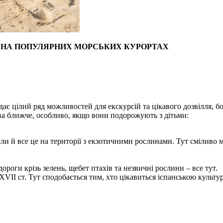
И НА ПОПУЛЯРНИХ МОРСЬКИХ КУРОРТАХ
 дає цілий ряд можливостей для екскурсій та цікавого дозвілля, б
ва ближче, особливо, якщо вони подорожують з дітьми:
или й все це на території з екзотичними рослинами. Тут сміливо м
дороги крізь зелень, щебет птахів та незвичні рослини – все тут.
XVII ст. Тут сподобається тим, хто цікавиться іспанською культу