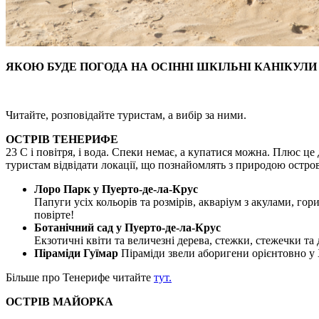
ЯКОЮ БУДЕ ПОГОДА НА ОСІННІ ШКІЛЬНІ КАНІКУЛ
Читайте, розповідайте туристам, а вибір за ними.
ОСТРІВ ТЕНЕРИФЕ
23 С і повітря, і вода. Спеки немає, а купатися можна. Плюс це
туристам відвідати локації, що познайомлять з природою остро
Лоро Парк у Пуерто-де-ла-Крус
Папуги усіх кольорів та розмірів, акваріум з акулами, гор
повірте!
Ботанічний сад у Пуерто-де-ла-Крус
Екзотичні квіти та величезні дерева, стежки, стежечки та 
Піраміди Гуїмар
Піраміди звели аборигени орієнтовно у 
Більше про Тенерифе читайте
тут.
ОСТРІВ МАЙОРКА