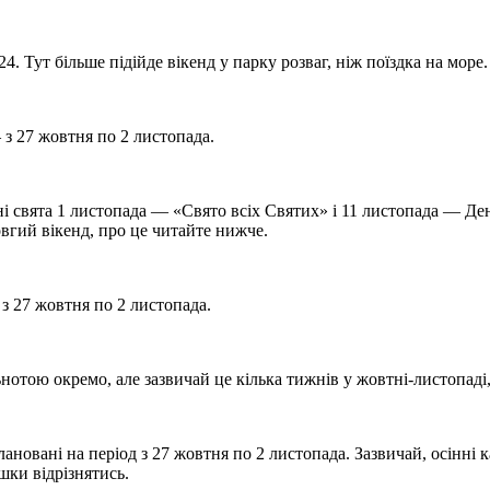
 Тут більше підійде вікенд у парку розваг, ніж поїздка на море.
 з 27 жовтня по 2 листопада.
вні свята 1 листопада — «Свято всіх Святих» і 11 листопада — Д
овгий вікенд, про це читайте нижче.
з 27 жовтня по 2 листопада.
тою окремо, але зазвичай це кілька тижнів у жовтні-листопаді, 
лановані на період з 27 жовтня по 2 листопада. Зазвичай, осінні
шки відрізнятись.