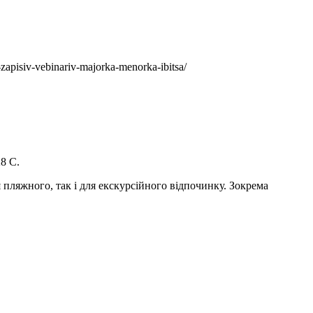
apisiv-vebinariv-majorka-menorka-ibitsa/
28 С.
я пляжного, так і для екскурсійного відпочинку. Зокрема