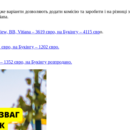
дже варіанти дозволяють додати комісію та заробити і на різниці 
iana.
 BB, Vitiana – 3619 євро, на Букінгу – 4115 євр
о.
2 євро, на Букінгу – 1202 євро.
 1352 євро, на Букінгу розпродано.