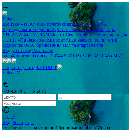
Vitiana
Що таке VITIANA
Як почати співпрацю з VITIANA?
Індивідуальний воркшоп
Q&A: питання та відповіді про
VITIANA
Блог VITIANA
Івенти
Секретний Telegram-канал для
агентів «Пиріжки з креативом»
Апартаменти, вілли, літні
будиночки
Q&A: бронювання вілл та апартаментів
Вхід у систему
Реєстрація
sales@roomsxml.com.ua
+380443339193
+380673238145 (24/7)
Тиць і ти у чаті (9:30-18:00)
Vitiana
V
.
07.08.2026
€1 = ₴52,10
UA
EN
Вхід
Реєстрація
Особливості та можливості бронювання вілл з Vitiana