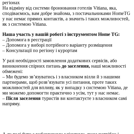
регіонах
На відміну від системи бронювання готелів Vitiana, яка,
сподіваємось, вам добре знайома, з постачальниками HomeTG
у нас немає прямих контактів, а значить і таких можливостей,
як з системою Vitiana.
Наша участь у вашій роботі з інструментом Home TG:
– Допомога в реєстрації
– Допомога у виборі потрібного варіанту розміщення
– Консультації по регіону і курортам
У разі необхідності замовлення додаткових сервісів, або
виникнення спірних питань
до заселенн
я,
наші можливості
обмежені:
– Ми будемо зв’язуватись і з власником вілли й з нашими
партнерами, щоб розв’язувати усі питання, проте таких
можливостей для впливу, як у випадку з системою Vitiana, де
ми можемо допомогти практично з усім, тут у нас немає.
–
Після заселення
туристів ви контактуєте з власником самі
напряму.