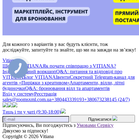
Для кожного з варіантів у вас будуть клієнти, тож
досліджуйте, запитуйте та знайте, що ми на завжди на зв’язку!
Vitiana
Що таке VITIANA
Як почати співпрацю з VITIANA?
КНОПКА
ЗВ'ЯЗКУ
Індивідуальний воркшоп
Q&A: питання та відповіді про
VITIANA
Блог VITIANA
Івенти
Секретний Telegram-канал для
агентів «Пиріжки з креативом»
Апартаменти, вілли, літні
будиночки
Q&A: бронювання вілл та апартаментів
Вхід у систему
Реєстрація
sales@roomsxml.com.ua
+380443339193
+380673238145 (24/7)
Тиць і ти у чаті (9:30-18:00)
Підписатися
Підписуючись, Ви погоджуєтесь з
Умовами Сервісу
Дякуємо за підписку!
Copyright © 2026 Vitiana