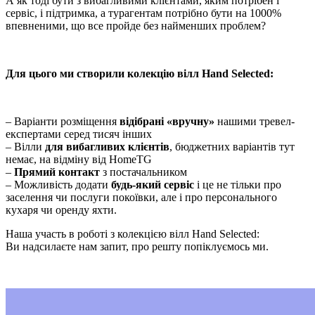
А як тоді бути з вибагливими клієнтами, яким потрібен і
сервіс, і підтримка, а турагентам потрібно бути на 1000%
впевненими, що все пройде без найменших проблем?
Для цього ми створили колекцію вілл Hand Selected:
– Варіанти розміщення
відібрані «вручну»
нашими тревел-
експертами серед тисяч інших
– Вілли
для вибагливих клієнтів
, бюджетних варіантів тут
немає, на відміну від HomeTG
–
Прямий контакт
з постачальником
– Можливість додати
будь-який сервіс
і це не тільки про
заселення чи послуги покоївки, але і про персонального
кухаря чи оренду яхти.
Наша участь в роботі з колекцією вілл Hand Selected:
Ви надсилаєте нам запит, про решту попіклуємось ми.