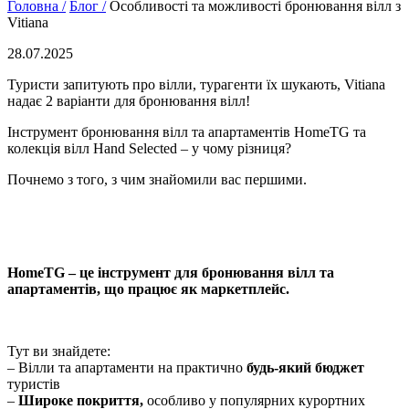
Головна /
Блог /
Особливості та можливості бронювання вілл з
Vitiana
28.07.2025
Туристи запитують про вілли, турагенти їх шукають, Vitiana
надає 2 варіанти для бронювання вілл!
Інструмент бронювання вілл та апартаментів HomeTG та
колекція вілл Hand Selected – у чому різниця?
Почнемо з того, з чим знайомили вас першими.
HomeTG – це інструмент для бронювання вілл та
апартаментів, що працює як маркетплейс.
Тут ви знайдете:
– Вілли та апартаменти на практично
будь-який бюджет
туристів
–
Широке покриття,
особливо у популярних курортних