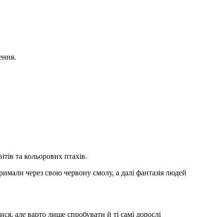
ення.
ітів та кольорових птахів.
имали через свою червону смолу, а далі фантазія людей
ися, але варто лише спробувати й ті самі дорослі