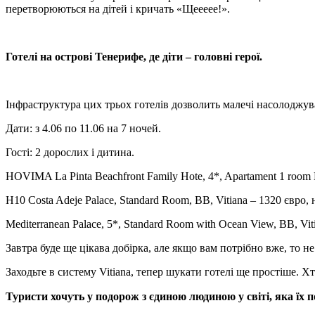
перетворюються на дітей і кричать «Щеееее!».
Готелі на острові Тенерифе, де діти – головні герої.
Інфраструктура цих трьох готелів дозволить малечі насолоджув
Дати: з 4.06 по 11.06 на 7 ночей.
Гості: 2 дорослих і дитина.
HOVIMA La Pinta Beachfront Family Hote, 4*, Apartament 1 room Ba
H10 Costa Adeje Palace, Standard Room, BB, Vitiana – 1320 євро, 
Mediterranean Palace, 5*, Standard Room with Ocean View, BB, Vit
Завтра буде ще цікава добірка, але якщо вам потрібно вже, то не
Заходьте в систему Vitiana, тепер шукати готелі ще простіше. Х
Туристи хочуть у подорож з єдиною людиною у світі, яка їх п