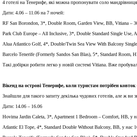
4 готелі на Тенерифе, які можна пропонувати соло мандрівниц
Дати: 4.06 – 11.06 на 7 ночей:
RF San Borondon, 3*, Double Room, Garden View, BB, Vitiana – 30
Park Club Europe – All Inclusive, 3*, Double Standard Single Use, 
Alua Atlantico Golf, 4*, Double/Twin Sea View With Balcony Single
Barcelo Tenerife (Formerly Sandos San Blas), 5*, Standard Room, H
Такі добірки робити легко у новій системі Vitiana. Вже пробув
Вікенд на острові Тенерифе, коли туристам потрібен ковток 
Знайшли для такого запиту декілька чудових готелів, але ж ви зн
Дати: 14.06 – 16.06
Hovima Jardin Caleta, 3*, Apartment 1 Bedroom – Comfort, HB, у н
Atlantic El Tope, 4*, Standard Double Without Balcony, BB, у нас 