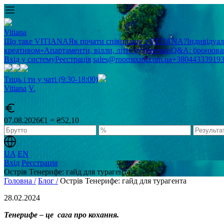
Vitiana
Що таке VITIANA
Як почати співпрацю з VITIANA?
Індивідуа
креативом»
Апартаменти, вілли, літні будиночки
Q&A: бронюван
Вхід у систему
Реєстрація
sales@roomsxml.com.ua
+38044333919
Тиць і ти у чаті (9:30-18:00)
Vitiana
V
.
07.08.2026
€1 = ₴52,10
UA
EN
Вхід
Реєстрація
Острів Тенерифе: гайд для турагента
Головна /
Блог /
Острів Тенерифе: гайд для турагента
28.02.2024
Тенерифе – це сага про кохання.