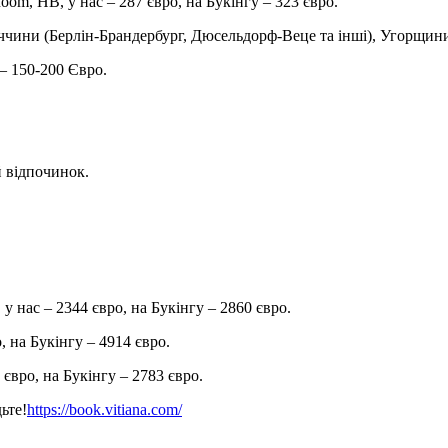
Room, HB, у нас – 287 євро, на Букінгу – 323 євро.
еччини (Берлін-Брандербург, Дюсельдорф-Веце та інші), Угорщини
 – 150-200 Євро.
й відпочинок.
 у нас – 2344 євро, на Букінгу – 2860 євро.
о, на Букінгу – 4914 євро.
 євро, на Букінгу – 2783 євро.
ьте!
https://book.vitiana.com/