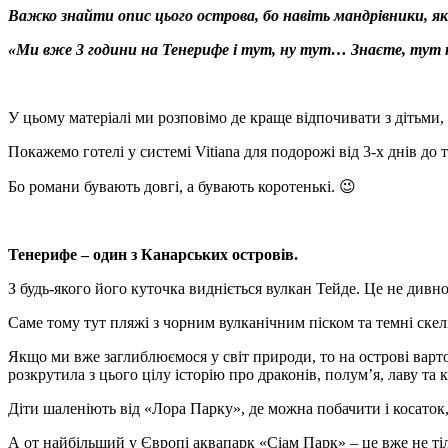
Важко знайти опис цього острова, бо навіть мандрівники, я
«Ми вже 3 години на Тенерифе і тут, ну тут… Знаєте, тут 
У цьому матеріалі ми розповімо де краще відпочивати з дітьми, 
Покажемо готелі у системі Vitiana для подорожі від 3-х днів до 
Бо романи бувають довгі, а бувають коротенькі. 😉
Тенерифе – один з Канарських островів.
З будь-якого його куточка видніється вулкан Тейде. Це не дивно,
Саме тому тут пляжі з чорним вулканічним піском та темні скел
Якщо ми вже заглиблюємося у світ природи, то на острові вар
розкрутила з цього цілу історію про драконів, полум’я, лаву та 
Діти шаленіють від «Лора Парку», де можна побачити і косаток,
А от найбільший у Європі аквапарк «Сіам Парк» – це вже не тіль