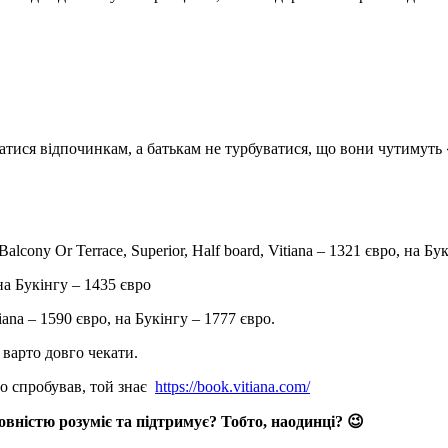
атися відпочинкам, а батькам не турбуватися, що вони чутимуть
lcony Or Terrace, Superior, Half board, Vitiana – 1321 євро, на Бу
на Букінгу – 1435 євро
iana – 1590 євро, на Букінгу – 1777 євро.
 варто довго чекати.
то спробував, той знає
https://book.vitiana.com/
овністю розуміє та підтримує? Тобто, наодинці? 😉