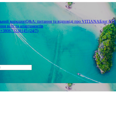
льний воркшоп
Q&A: питання та відповіді про VITIANA
Блог VI
ня вілл та апартаментів
3
+380673238145 (24/7)