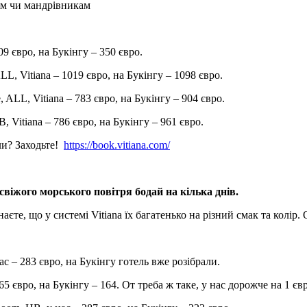
ям чи мандрівникам
9 євро, на Букінгу – 350 євро.
ALL, Vitiana – 1019 євро, на Букінгу – 1098 євро.
, ALL, Vitiana – 783 євро, на Букінгу – 904 євро.
B, Vitiana – 786 євро, на Букінгу – 961 євро.
али? Заходьте!
https://book.vitiana.com/
свіжого морського повітря бодай на кілька днів.
аєте, що у системі Vitiana їх багатенько на різний смак та колір.
ас – 283 євро, на Букінгу готель вже розібрали.
165 євро, на Букінгу – 164. От треба ж таке, у нас дорожче на 1 єв