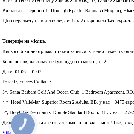
Barcelo Tenerife (Formerly Sandos San Blas), 5*, Double Standard 
Вильоти є з аеропортів Польщі (Краків, Варшава Модлін), Нім
Ціна перельоту на крилах лоукостів у 2 сторони за 1-го туриста
Тенерифе на місяць.
Від кого б ви не отримали такий запит, а їх точно чекає чудови
Бо це острів, на якому не буде нудно ні місяць, ні 2.
Дати: 01.06 – 01.07
Готелі у системі Vitiana:
З*, Santa Barbara Golf And Ocean Club, 1 Bedroom Apartment, RO,
4 *, Hotel ValleMar, Superior Room 2 Adults, BB, у нас – 3475 євр
5*, Hotel Best Semiramis, Double Standard Room, BB, у нас – 2592
Де шукати готелі та агентську комісію ви вже знаєте! Тож, заход
Vitiana