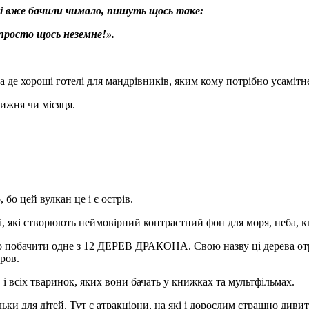
кі вже бачили чимало, пишуть щось таке:
просто щось неземне!».
а де хороші готелі для мандрівників, яким кому потрібно усамітн
тижня чи місяця.
 бо цей вулкан це і є острів.
і, які створюють неймовірний контрастний фон для моря, неба, кв
то побачити одне з 12 ДЕРЕВ ДРАКОНА. Свою назву ці дерева отр
кров.
 і всіх тваринок, яких вони бачать у книжках та мультфільмах.
ки для дітей. Тут є атракціони, на які і дорослим страшно дивит