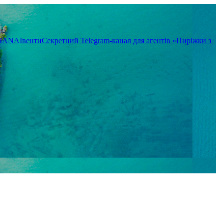
TIANA
Івенти
Секретний Telegram-канал для агентів «Пиріжки з