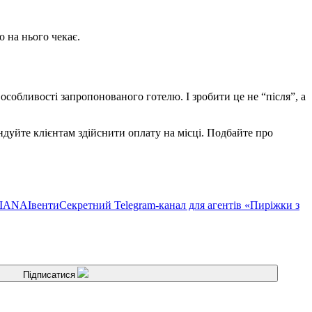
 на нього чекає.
особливості запропонованого готелю. І зробити це не “після”, а
ндуйте клієнтам здійснити оплату на місці. Подбайте про
TIANA
Івенти
Секретний Telegram-канал для агентів «Пиріжки з
Підписатися