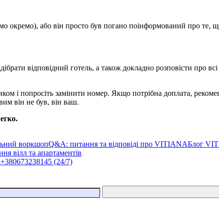
 окремо), або він просто був погано поінформований про те, що
ібрати відповідний готель, а також докладно розповісти про всі 
иком і попросіть замінити номер. Якщо потрібна доплата, рекоме
им він не був, він ваш.
легко.
льний воркшоп
Q&A: питання та відповіді про VITIANA
Блог VI
ня вілл та апартаментів
3
+380673238145 (24/7)