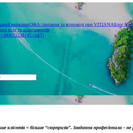
льний воркшоп
Q&A: питання та відповіді про VITIANA
Блог VI
ня вілл та апартаментів
3
+380673238145 (24/7)
ьше клієнтів = більше “сюрпризів”. Завдання професіонала – не