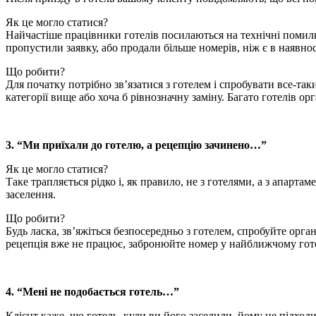
Як це могло статися?
Найчастіше працівники готелів посилаються на технічні помилки 
пропустили заявку, або продали більше номерів, ніж є в наявнос
Що робити?
Для початку потрібно зв’язатися з готелем і спробувати все-та
категорії вище або хоча б рівнозначну заміну. Багато готелів 
3. “Ми приїхали до готелю, а рецепцію зачинено…”
Як це могло статися?
Таке трапляється рідко і, як правило, не з готелями, а з апарт
заселення.
Що робити?
Будь ласка, зв’яжіться безпосередньо з готелем, спробуйте орган
рецепція вже не працює, забронюйте номер у найближчому готел
4. “Мені не подобається готель…”
Клієнт каже, що готель, куди ви його заселили, йому не підходи