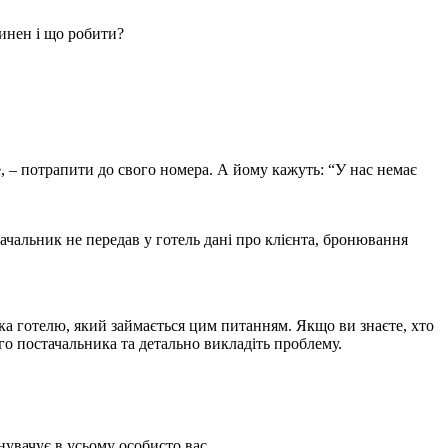
винен і що робити?
оче, – потрапити до свого номера. А йому кажуть: “У нас немає
чальник не передав у готель дані про клієнта, бронювання
ка готелю, який займається цим питанням. Якщо ви знаєте, хто
го постачальника та детально викладіть проблему.
нувачує в усьому особисто вас.