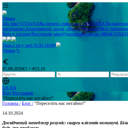
Vitiana
Що таке VITIANA
Як почати співпрацю з VITIANA?
Індивідуа
креативом»
Апартаменти, вілли, літні будиночки
Q&A: бронюван
Вхід у систему
Реєстрація
sales@roomsxml.com.ua
+38044333919
Тиць і ти у чаті (9:30-18:00)
Vitiana
V
.
07.08.2026
€1 = ₴52,10
UA
EN
Вхід
Реєстрація
“Переселіть нас негайно!”
Головна /
Блог /
“Переселіть нас негайно!”
14.10.2024
Досвідчений менеджер розуміє: скарги клієнтів неминучі. Біл
будь-яку проблему
.