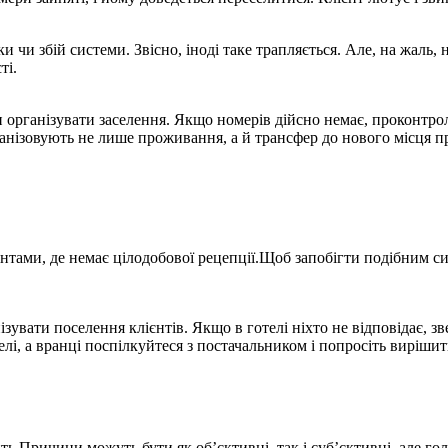
чи збій системи. Звісно, ​​іноді таке трапляється. Але, на жаль
ті.
ки організувати заселення. Якщо номерів дійсно немає, проконтр
організовують не лише проживання, а й трансфер до нового місця 
аментами, де немає цілодобової рецепції.Щоб запобігти подібним 
ізувати поселення клієнтів. Якщо в готелі ніхто не відповідає, зв
і, а вранці поспілкуйтеся з постачальником і попросіть
вирішит
ть.Причини можуть бути як об’єктивні, так і суб’єктивні, але го