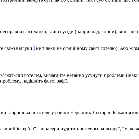
 несправна сантехніка, зайві сусіди (наприклад, клопи), вид з ві
і
е свіжі відгуки
не тільки на офіційному сайті готелю). Або ж зм
в’яжіться з готелем, вимагайте негайно усунути проблеми (інакш
проблему, надішліть фотографії.
 ви забронювали готель у районі Червоних Ліхтарів. Бажання клі
екрасивий інтер’єр”, “шпалери нудотно-рожевого кольору”, “мало 