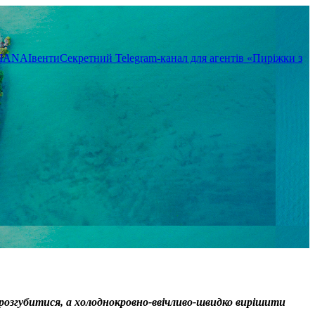
TIANA
Івенти
Секретний Telegram-канал для агентів «Пиріжки з
 розгубитися, а
холоднокровно-ввічливо-швидко
вирішити