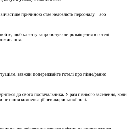
, найчастіше причиною стає недбалість персоналу – або
олюйте, щоб клієнту запропонували розміщення в готелі
проживання.
ситуаціям, завжди попереджайте готелі про пізнє/раннє
ерніться до свого постачальника. У разі пізнього заселення, коли
и питання
компенсації невикористаної ночі.
ловне те, що очікування вашого клієнта не виправдалися.