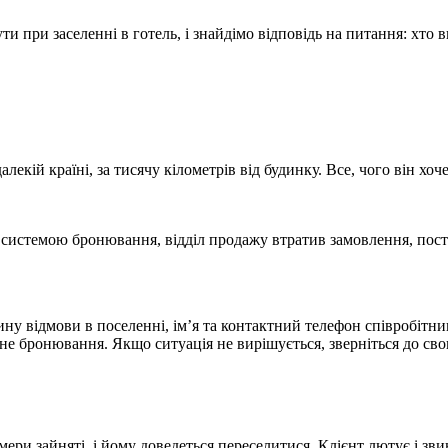
 при заселенні в готель, і знайдімо відповідь на питання: хто 
алекій країні, за тисячу кілометрів від будинку. Все, чого він х
системою бронювання, відділ продажу втратив замовлення, поста
ну відмови в поселенні, ім’я та контактний телефон співробітни
ене бронювання. Якщо ситуація не вирішується, зверніться до сво
ери зайняті, і йому доведеться переселитися. Клієнт лютує і зви