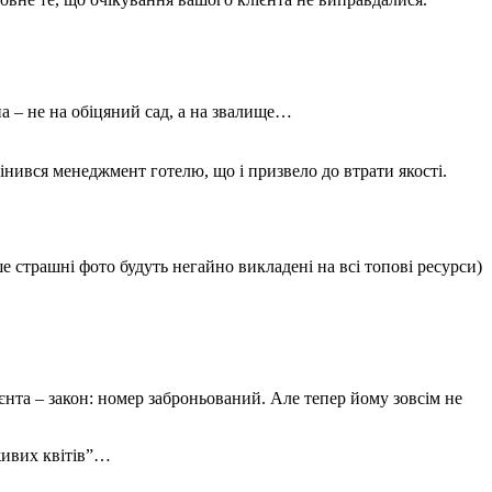
кна – не на обіцяний сад, а на звалище…
інився менеджмент готелю, що і призвело до втрати якості.
е страшні фото будуть негайно викладені на всі топові ресурси)
єнта – закон: номер заброньований. Але тепер йому зовсім не
живих квітів”…