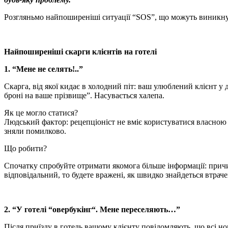
Розгляньмо найпоширеніші ситуації “SOS”, що можуть виникнути
Найпоширеніші скарги клієнтів на готелі
1. “Мене не селять!..”
Скарга, від якої кидає в холодний піт: ваш улюблений клієнт у д
броні на ваше прізвище”. Насувається халепа.
Як це могло статися?
Людський фактор:
рецепціоніст
не вміє користуватися власною 
зняли помилково.
Що робити?
Спочатку спробуйте отримати якомога більше інформації: причи
відповідальний, то будете вражені, як швидко знайдеться втрач
2. “У готелі “
овербукінг
“. Мене переселяють…”
Після приїзду в готель вашому клієнту повідомляють, що всі ном