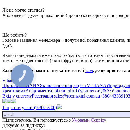
Як це могло статися?
Або клієнт – дуже примхливий (про цю категорію ми поговоримо
Що робити?
Головне завдання менеджера – почути всі побажання клієнта, під
“до”.
Якщо попереджати вже пізно, зв’яжіться з готелем і постачальн
комплімент для клієнта (квіти, фрукти, вино): яким би примхлив
Залишайтеся з нами та шукайте готелі
там
, де це просто та 
Vitiana
Що таке VITIANA
Як почати співпрацю з VITIANA?
Індивідуа
креативом»
Апартаменти, вілли, літні будиночки
Q&A: бронюван
Вхід у систему
Реєстрація
sales@roomsxml.com.ua
+38044333919
Тиць і ти у чаті (9:30-18:00)
Підписуючись, Ви погоджуєтесь з
Умовами Сервісу
Дякуємо за підписку!