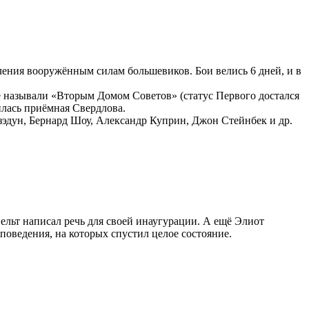
ления вооружённым силам большевиков. Бои велись 6 дней, и в
же называли «Вторым Домом Советов» (статус Первого достался
илась приёмная Свердлова.
зэдун, Бернард Шоу, Александр Куприн, Джон Стейнбек и др.
ельт написал речь для своей инаугурации. А ещё Элиот
поведения, на которых спустил целое состояние.