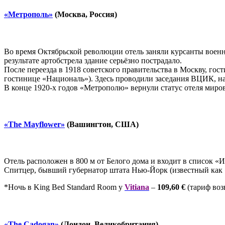
«Метрополь»
(Москва, Россия)
Во время Октябрьской революции отель заняли курсанты военн
результате артобстрела здание серьёзно пострадало.
После переезда в 1918 советского правительства в Москву, го
гостинице «Националь»). Здесь проводили заседания ВЦИК, на
В конце 1920-х годов «Метрополю» вернули статус отеля миро
«The Mayflower»
(Вашингтон, США)
Отель расположен в 800 м от Белого дома и входит в список «
Спитцер, бывший губернатор штата Нью-Йорк (известный как «
*Ночь в King Bed Standard Room у
Vitiana
–
109,60
€
(тариф во
«The Cadogan»
(Лондон, Великобритания)