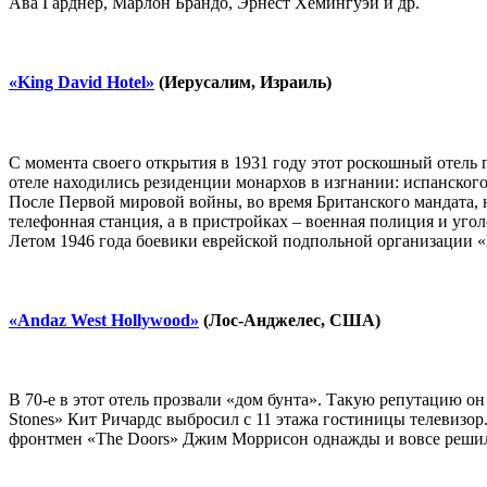
Ава Гарднер, Марлон Брандо, Эрнест Хемингуэй и др.
«King David Hotel»
(Иерусалим, Израиль)
С момента своего открытия в 1931 году этот роскошный отель 
отеле находились резиденции монархов в изгнании: испанского 
После Первой мировой войны, во время Британского мандата, 
телефонная станция, а в пристройках – военная полиция и уг
Летом 1946 года боевики еврейской подпольной организации «И
«Andaz West Hollywood»
(Лос-Анджелес, США)
В 70-е в этот отель прозвали «дом бунта». Такую репутацию о
Stones» Кит Ричардс выбросил с 11 этажа гостиницы телевизор.
фронтмен «The Doors» Джим Моррисон однажды и вовсе решил 