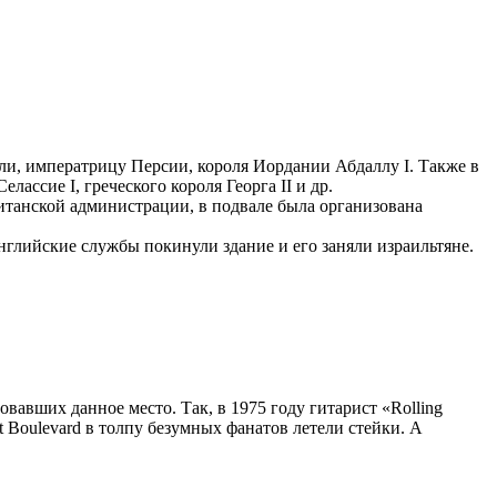
ли, императрицу Персии, короля Иордании Абдаллу I. Также в
ассие I, греческого короля Георга II и др.
итанской администрации, в подвале была организована
английские службы покинули здание и его заняли израильтяне.
вавших данное место. Так, в 1975 году гитарист «Rolling
t Boulevard в толпу безумных фанатов летели стейки. А