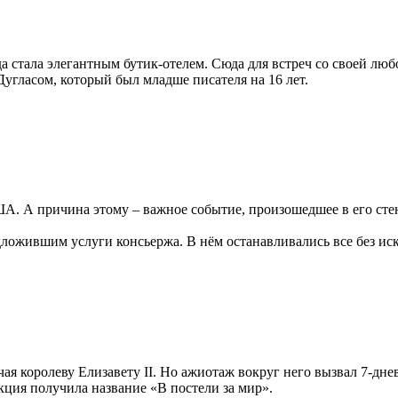
ода стала элегантным бутик-отелем. Сюда для встреч со своей л
угласом, который был младше писателя на 16 лет.
. А причина этому – важное событие, произошедшее в его стена
дложившим услуги консьержа. В нём останавливались все без ис
ая королеву Елизавету II. Но ажиотаж вокруг него вызвал 7-д
ция получила название «В постели за мир».