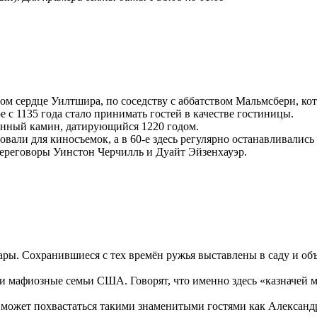
ом сердце Уилтшира, по соседству с аббатством Мальмсбери, кот
 с 1135 года стало принимать гостей в качестве гостиницы.
аменный камин, датирующийся 1220 годом.
овали для киносъемок, а в 60-е здесь регулярно останавливалис
переговоры Уинстон Черчилль и Дуайт Эйзенхауэр.
лары. Сохранившиеся с тех времён ружья выставлены в саду и об
али мафиозные семьи США. Говорят, что именно здесь «казначей
 может похвастаться такими знаменитыми гостями как Алексан