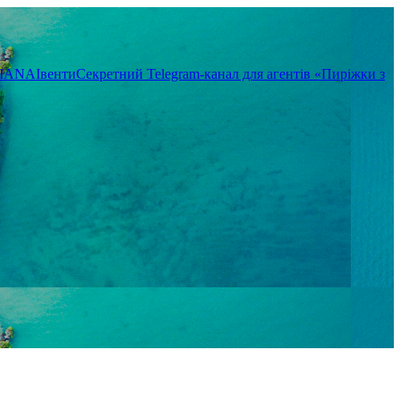
TIANA
Івенти
Секретний Telegram-канал для агентів «Пиріжки з