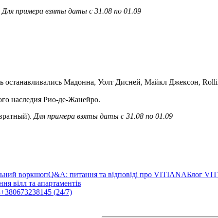
.
Для примера взяты даты с 31.08 по 01.09
сь останавливались Мадонна, Уолт Дисней, Майкл Джексон, Roll
ого наследия Рио-де-Жанейро.
звратный).
Для примера взяты даты с 31.08 по 01.09
льний воркшоп
Q&A: питання та відповіді про VITIANA
Блог VI
ня вілл та апартаментів
3
+380673238145 (24/7)