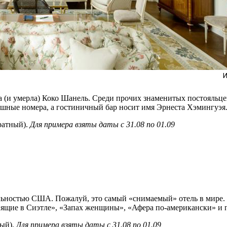
ла (и умерла) Коко Шанель. Среди прочих знаменитых постояльце
кошные номера, а гостиничный бар носит имя Эрнеста Хэмингуэя
ратный).
Для примера взяты даты с 31.08 по 01.09
льностью США. Пожалуй, это самый «снимаемый» отель в мире. 
 спящие в Сиэтле», «Запах женщины», «Афера по-американски» и 
ный).
Для примера взяты даты с 31.08 по 01.09