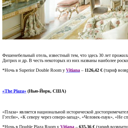
Фешенебельный отель, известный тем, что здесь 30 лет прожи
Дитрих и др. В честь некоторых из них названы наиболее рос
*Ночь в Superior Double Room у
Vitiana
–
1126,42 €
(тариф возв
«The Plaza»
(Нью-Йорк, США)
«Плаза» является национальной исторической достопримечате
Гэтсби», «К северу через северо-запад», «Человек-паук», «Не
*Ночь в Double Plaza Room у
Vitiana
–
635,36
€
(тариф возврат