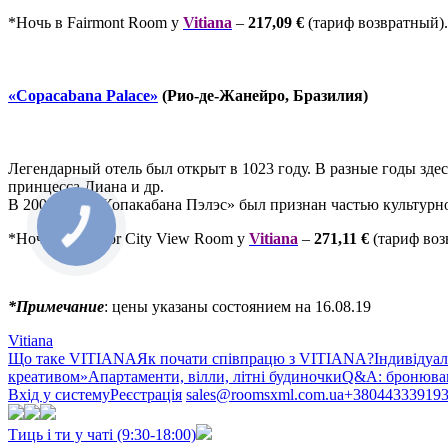
*Ночь в Fairmont Room у
Vitiana
–
217,09
€
(тариф возвратный)
«Copacabana Palace»
(Рио-де-Жанейро, Бразилия)
Легендарный отель был открыт в 1023 году. В разные годы зде
принцесса Диана и др.
В 2008 году «Копакабана Пэлэс» был признан частью культурн
*Ночь в Superior City View Room у
Vitiana
–
271,11
€
(тариф во
*Примечание
: цены указаны состоянием на 16.08.19
Vitiana
Що таке VITIANA
Як почати співпрацю з VITIANA?
Індивідуа
креативом»
Апартаменти, вілли, літні будиночки
Q&A: бронюван
Вхід у систему
Реєстрація
sales@roomsxml.com.ua
+38044333919
Тиць і ти у чаті (9:30-18:00)