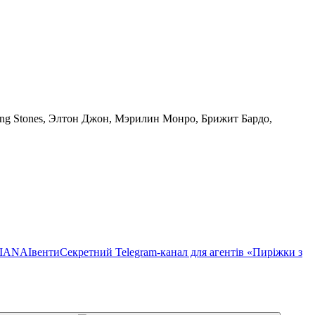
ing Stones, Элтон Джон, Мэрилин Монро, Брижит Бардо,
TIANA
Івенти
Секретний Telegram-канал для агентів «Пиріжки з