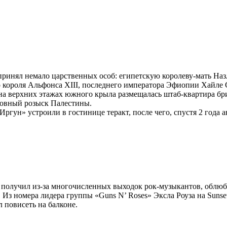
принял немало царственных особ: египетскую королеву-мать Наз
короля Альфонса XIII, последнего императора Эфиопии Хайле Сел
на верхних этажах южного крыла размещалась штаб-квартира бр
оловный розыск Палестины.
ргун» устроили в гостинице теракт, после чего, спустя 2 года 
н получил из-за многочисленных выходок рок-музыкантов, облюбо
 Из номера лидера группы «Guns N’ Roses» Эксла Роуза на Sunse
повисеть на балконе.