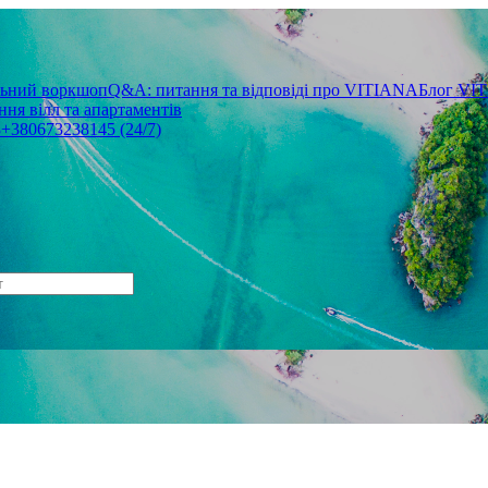
льний воркшоп
Q&A: питання та відповіді про VITIANA
Блог VI
ня вілл та апартаментів
3
+380673238145 (24/7)