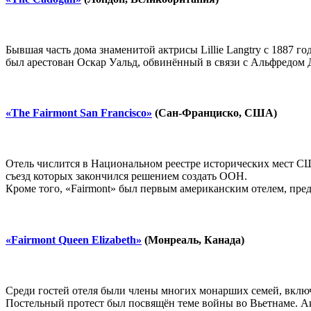
Бывшая часть дома знаменитой актрисы Lillie Langtry с 1887 г
был арестован Оскар Уальд, обвинённый в связи с Альфредом Д
«The Fairmont San Francisco»
(Сан-Франциско, США)
Отель числится в Национальном реестре исторических мест США
съезд которых закончился решением создать ООН.
Кроме того, «Fairmont» был первым американским отелем, пре
«Fairmont Queen Elizabeth»
(Монреаль, Канада)
Среди гостей отеля были члены многих монарших семей, включ
Постельный протест был посвящён теме войны во Вьетнаме. Ак