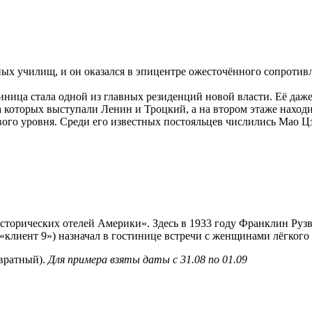
ых училищ, и он оказался в эпицентре ожесточённого сопротив
стиница стала одной из главных резиденций новой власти. Её да
 которых выступали Ленин и Троцкий, а на втором этаже наход
вого уровня. Среди его известных постояльцев числились Мао Ц
Исторических отелей Америки». Здесь в 1933 году Франклин Рузв
клиент 9») назначал в гостинице встречи с женщинами лёгкого 
звратный).
Для примера взяты даты с 31.08 по 01.09