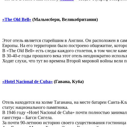
«The Old Bell»
(Мальмсбери, Великобритания)
Этот отель является старейшим в Англии. Он расположен в сам
Европы. На его территории было построено общежитие, которое
В «The Old Bell» есть следы каждого столетия, в том числе к
В 30-40-е годы прошлого века этот отель неоднократно использ
Ходят слухи, что тут во времена Второй мировой войны вели 
«Hotel Nacional de Cuba»
(Гавана, Куба)
Отель находится на холме Таганана, на месте батареи Санта-К
статус национального памятника.
В 1946 году «Hotel Nacional de Cuba» почти полностью заним
гангстера – Багси Сигела.
За почти 90-летнюю историю своего существования гостиница