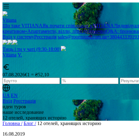
Vitiana
Що таке VITIANA
Як почати співпрацю з VITIANA?
Індивідуа
креативом»
Апартаменти, вілли, літні будиночки
Q&A: бронюван
Вхід у систему
Реєстрація
sales@roomsxml.com.ua
+38044333919
Тиць і ти у чаті (9:30-18:00)
Vitiana
V
.
07.08.2026
€1 = ₴52,10
UA
EN
Вхід
Реєстрація
идеи туров
наше исследование
12 отелей, хранящих историю
Головна /
Блог /
12 отелей, хранящих историю
16.08.2019