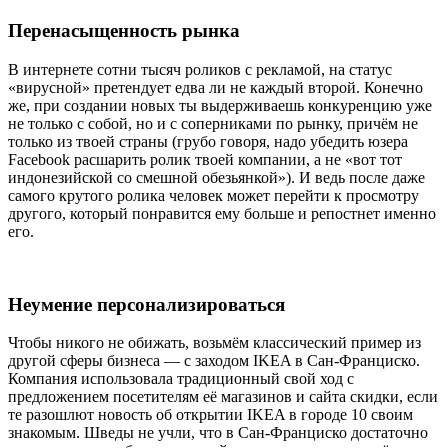
Перенасыщенность рынка
В интернете сотни тысяч роликов с рекламой, на статус
«вирусной» претендует едва ли не каждый второй. Конечно
же, при создании новых ты выдерживаешь конкуренцию уже
не только с собой, но и с соперниками по рынку, причём не
только из твоей страны (грубо говоря, надо убедить юзера
Facebook расшарить ролик твоей компании, а не «вот тот
индонезийской со смешной обезьянкой»). И ведь после даже
самого крутого ролика человек может перейти к просмотру
другого, который понравится ему больше и репостнет именно
его.
Неумение персонализироваться
Чтобы никого не обижать, возьмём классический пример из
другой сферы бизнеса — с заходом IKEA в Сан-Франциско.
Компания использовала традиционный свой ход с
предложением посетителям её магазинов и сайта скидки, если
те разошлют новость об открытии IKEA в городе 10 своим
знакомым. Шведы не учли, что в Сан-Франциско достаточно