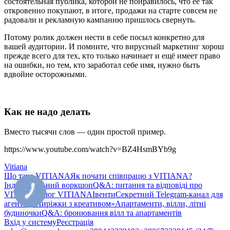
состоятельная публика, которой не понравилось, что её так
откровенно покупают, в итоге, продажи на старте совсем не
радовали и рекламную кампанию пришлось свернуть.
Потому ролик должен нести в себе посыл конкретно для
вашей аудитории. И помните, что вирусный маркетинг хорош
прежде всего для тех, кто только начинает и ещё имеет право
на ошибки, но тем, кто заработал себе имя, нужно быть
вдвойне осторожными.
Как не надо делать
Вместо тысячи слов — один простой пример.
https://www.youtube.com/watch?v=BZ4HsmBYb9g
Vitiana
Що таке VITIANA
Як почати співпрацю з VITIANA?
Індивідуальний воркшоп
Q&A: питання та відповіді про
КНОПКА
VITIANA
Блог VITIANA
Івенти
Секретний Telegram-канал для
ЗВ'ЯЗКУ
агентів «Пиріжки з креативом»
Апартаменти, вілли, літні
будиночки
Q&A: бронювання вілл та апартаментів
Вхід у систему
Реєстрація