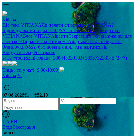
Vitiana
Що таке VITIANA
Як почати співпрацю з VITIANA?
Індивідуальний воркшоп
Q&A: питання та відповіді про
VITIANA
Блог VITIANA
Івенти
Секретний Telegram-канал для
агентів «Пиріжки з креативом»
Апартаменти, вілли, літні
будиночки
Q&A: бронювання вілл та апартаментів
Вхід у систему
Реєстрація
sales@roomsxml.com.ua
+380443339193
+380673238145 (24/7)
Тиць і ти у чаті (9:30-18:00)
Vitiana
V
.
07.08.2026
€1 = ₴52,10
UA
EN
Вхід
Реєстрація
видео