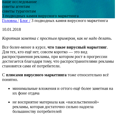
наше исследование
советы агентам
советы турагентам
3 подводных камня вирусного маркетинга
Головна /
Блог /
3 подводных камня вирусного маркетинга
10.01.2018
Короткая заметка с простым примером, как не надо делать.
Все более-менее в курсе,
что такое вирусный маркeтинг
.
Для тех, кто ещё нет, совсем коротко — это вид
распространeния рeкламы, при котором рост в прогрессии
достигается благодаря тому, что распространителями рекламы
становятся сами её потребители.
С
плюсами вирусного маркетинга
тоже относительно всё
понятно.
минимальные вложения и оттого ещё более заметная на
их фоне отдача
не восприятие материала как «насильственной»
рекламы, которая достаточно сильно надоела
большинству потребителей