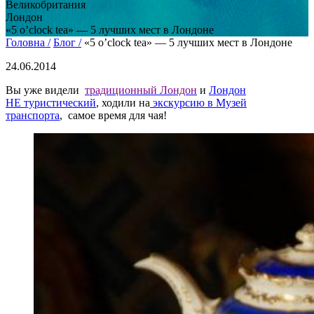
Великобритания
Лондон
«5 o’clock tea» — 5 лучших мест в Лондоне
Головна /
Блог /
«5 o’clock tea» — 5 лучших мест в Лондоне
24.06.2014
Вы уже видели
традиционный Лондон
и
Лондон
НЕ туристический
, ходили на
экскурсию в Музей
транспорта
, самое время для чая!