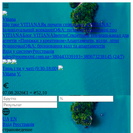
Vitiana
Що таке VITIANA
Як почати співпрацю з VITIANA?
Індивідуальний воркшоп
Q&A: питання та відповіді про
VITIANA
Блог VITIANA
Івенти
Секретний Telegram-канал для
агентів «Пиріжки з креативом»
Апартаменти, вілли, літні
будиночки
Q&A: бронювання вілл та апартаментів
Вхід у систему
Реєстрація
sales@roomsxml.com.ua
+380443339193
+380673238145 (24/7)
Тиць і ти у чаті (9:30-18:00)
Vitiana
V
.
07.08.2026
€1 = ₴52,10
UA
EN
Вхід
Реєстрація
cтрановедение