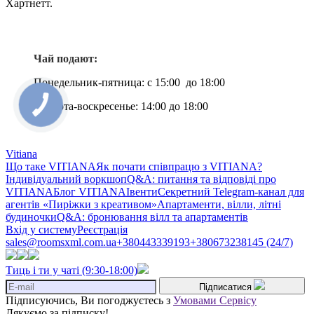
Хартнетт.
Чай подают:
Понедельник-пятница: с 15:00 до 18:00
Суббота-воскресенье: 14:00 до 18:00
Vitiana
Що таке VITIANA
Як почати співпрацю з VITIANA?
Індивідуальний воркшоп
Q&A: питання та відповіді про
VITIANA
Блог VITIANA
Івенти
Секретний Telegram-канал для
агентів «Пиріжки з креативом»
Апартаменти, вілли, літні
будиночки
Q&A: бронювання вілл та апартаментів
Вхід у систему
Реєстрація
sales@roomsxml.com.ua
+380443339193
+380673238145 (24/7)
Тиць і ти у чаті (9:30-18:00)
Підписатися
Підписуючись, Ви погоджуєтесь з
Умовами Сервісу
Дякуємо за підписку!