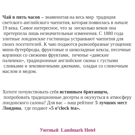
Чай в пять часов –
знаменитая на весь мир традиция
светского английского чаепития, которая появилась в начале
19 века. Самое интересное, что за несколько веков она
претерпела лишь незначительные изменения. С 1880 года
элитные лондонские гостиницы устраивают чаепития для
своих посетителей. К чаю подаются разнообразные угощения:
мини-бутерброды, фруктовые и шоколадные кексы, песочные
корзинки со свежими фруктами, печенье «дамские
пальчики», традиционные английские сконы с густыми
сливками и земляничными джемами, оладьи со сливочным
маслом и медом.
Хотите почувствовать себя
истинным британцем,
попробовать традиционные десерты и окунуться в атмосферу
лондонского салона? Для вас – наш рейтинг
5 лучших мест
Лондона
, где подают
«5 o’clock tea».
Уютный Landmark Hotel