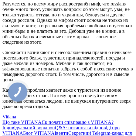
Разумеется, по всему миру распространён миф, что russians
очень много пьют, услышать вопросы об этом могут, увы, не
только туристы оттуда, но и украинцы, белорусы и другие
соседи россиян. Однако за мифом стоит основа не только из
фильмов и книг, а и реальная проблема с любовью опустошать
мини-бары и не платить за это. Дебоши уже не в мини, а в
обычных барах и связанные с этим драки — логичное
следствие из этого.
Сложности возникают и с несоблюдением правил о невывозе
постельного белья, туалетных принадлежностей, посуды и
даже мебели из номеров. Мебели и так достаётся, но
зафиксированные попытки забрать с собой икеевские стулья в
чемоданах дорогого стоят. В том числе, дорогого и в смысле
цены.
Как видим, проблем хватает даже с туристами из вполне
благополучных стран. Потому просто советуйте своим
клиентам оставаться людьми, не выпуская внутреннего зверя
даже во время отдыха.
Vitiana
Що таке VITIANA
Як почати співпрацю з VITIANA?
Індивідуальний воркшоп
Q&A: питання та відповіді про
VITIANA
Блог VITIANA
Івенти
Секретний Telegram-канал для