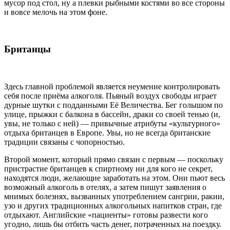
мусор под стол, ну а плевки рыбными костями во все стороны
и вовсе мелочь на этом фоне.
Британцы
Здесь главной проблемой является неумение контролировать
себя после приёма алкоголя. Пьяный воздух свободы играет
дурные шутки с подданными Её Величества. Бег голышом по
улице, прыжки с балкона в бассейн, драки со своей тенью (и,
увы, не только с ней) — привычные атрибуты «культурного»
отдыха британцев в Европе. Увы, но не всегда британские
традиции связаны с чопорностью.
Второй момент, который прямо связан с первым — поскольку
пристрастие британцев к спиртному ни для кого не секрет,
находятся люди, желающие заработать на этом. Они пьют весь
возможный алкоголь в отелях, а затем пишут заявления о
мнимых болезнях, вызванных употреблением сангрии, ракии,
узо и других традиционных алкогольных напитков стран, где
отдыхают. Английские «пациенты» готовы развести кого
угодно, лишь бы отбить часть денег, потраченных на поездку.