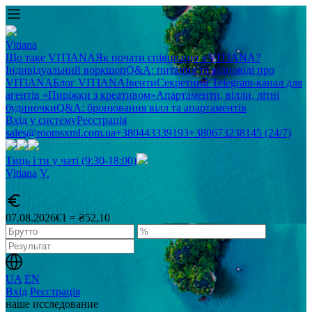
Vitiana
Що таке VITIANA
Як почати співпрацю з VITIANA?
Індивідуальний воркшоп
Q&A: питання та відповіді про
VITIANA
Блог VITIANA
Івенти
Секретний Telegram-канал для
агентів «Пиріжки з креативом»
Апартаменти, вілли, літні
будиночки
Q&A: бронювання вілл та апартаментів
Вхід у систему
Реєстрація
sales@roomsxml.com.ua
+380443339193
+380673238145 (24/7)
Тиць і ти у чаті (9:30-18:00)
Vitiana
V
.
07.08.2026
€1 = ₴52,10
UA
EN
Вхід
Реєстрація
наше исследование