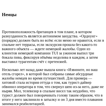
Немцы
Противоположность британцев в том плане, в котором
разнузданность является антонимом занудства. «Орднунг»
(порядок) должен быть во всём: если меню не нравится, если в
спальне нет террасы, если экскурсия прошла без какого-то
важного объекта — ждите немецкой жалобы. Один из
клиентов немецкой компании TUI за ужином выпил три
бокала пива, фиксируя объёмы недолива в каждом, а затем
выставил турагентам счёт с претензией.
Несколько лет назад даже вышла книга «Извините, но ваш
отель сгорел», в которой был собраны самые абсурдные
жалобы немцев во время путешествий. Для примера —
хитовой стала история оттуда о том, как турист-дайвер
обвинил оператора в том, что свернул шею из-за него, даже не
ныряя. Мол, телевизор в спальне висел так неудобно, что
турист должен был поворачивать голову таким образом, что в
итоге у него заклинило в затылку и он 3 дня вместо плавания
занимался реабилитацией.