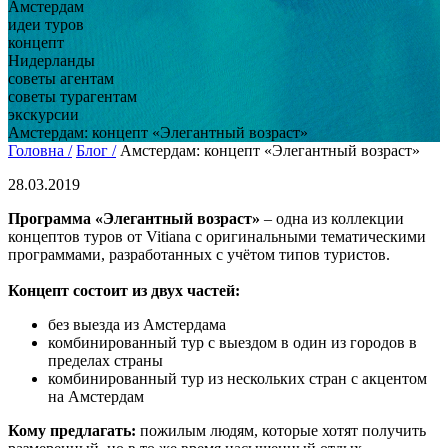
Амстердам
идеи туров
концепт
Нидерланды
советы агентам
советы турагентам
экскурсии
Амстердам: концепт «Элегантный возраст»
Головна /
Блог /
Амстердам: концепт «Элегантный возраст»
28.03.2019
Программа «Элегантный возраст»
– одна из коллекции
концептов туров от Vitiana с оригинальными тематическими
программами, разработанных с учётом типов туристов.
Концепт состоит из двух частей:
без выезда из Амстердама
комбинированный тур с выездом в один из городов в
пределах страны
комбинированный тур из нескольких стран с акцентом
на Амстердам
Кому предлагать:
пожилым людям, которые хотят получить