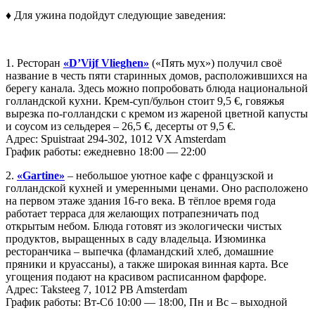
♦
Для ужина подойдут следующие заведения:
1. Ресторан
«D’Vijf Vlieghen»
(«Пять мух») получил своё
название в честь пяти старинных домов, расположившихся на
берегу канала. Здесь можно попробовать блюда национальной
голландской кухни. Крем-суп/бульон стоит 9,5 €, говяжья
вырезка по-голландски с кремом из жареной цветной капусты
и соусом из сельдерея – 26,5 €, десерты от 9,5 €.
Адрес: Spuistraat 294-302, 1012 VX Amsterdam
График работы: ежедневно 18:00 — 22:00
2.
«Gartine»
– небольшое уютное кафе с французской и
голландской кухней и умеренными ценами. Оно расположено
на первом этаже здания 16-го века. В тёплое время года
работает терраса для желающих потрапезничать под
открытым небом. Блюда готовят из экологически чистых
продуктов, выращенных в саду владельца. Изюминка
ресторанчика – выпечка (фламандский хлеб, домашние
пряники и круассаны), а также широкая винная карта. Все
угощения подают на красивом расписанном фарфоре.
Адрес: Taksteeg 7, 1012 PB Amsterdam
График работы: Вт-Сб 10:00 — 18:00, Пн и Вс – выходной