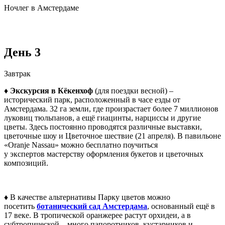
Ночлег в Амстердаме
День 3
Завтрак
♦ Экскурсия в Кёкенхоф
(для поездки весной)
–
исторический парк, расположенный в часе езды от
Амстердама. 32 га земли, где произрастает более 7 миллионов
луковиц тюльпанов, а ещё гиацинты, нарциссы и другие
цветы. Здесь постоянно проводятся различные выставки,
цветочные шоу и Цветочное шествие (21 апреля). В павильоне
«Oranje Nassau» можно бесплатно поучиться
у экспертов мастерству оформления букетов и цветочных
композиций.
♦
В качестве альтернативы Парку цветов
можно
посетить
ботанический сад Амстердама
, основанный ещё в
17 веке. В тропической оранжерее растут орхидеи, а в
субтропической – много папоротников, кустарников и