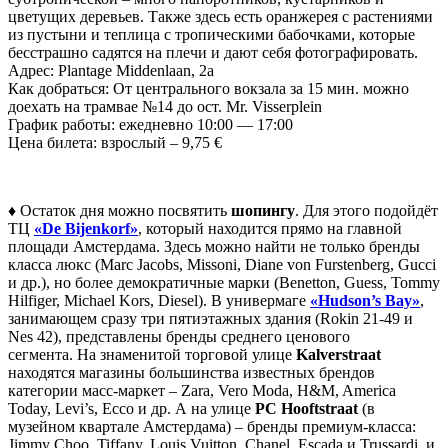
цветущих деревьев. Также здесь есть оранжерея с растениями
из пустыни и теплица с тропическими бабочками, которые
бесстрашно садятся на плечи и дают себя фотографировать.
Адрес: Plantage Middenlaan, 2a
Как добраться: От центрального вокзала за 15 мин. можно
доехать на трамвае №14 до ост. Mr. Visserplein
График работы: ежедневно 10:00 — 17:00
Цена билета: взрослый – 9,75 €
♦
Остаток дня можно посвятить
шопингу
. Для этого подойдёт
ТЦ
«De Bijenkorf»
, который находится прямо на главной
площади Амстердама. Здесь можно найти не только бренды
класса люкс (Marc Jacobs, Missoni, Diane von Furstenberg, Gucci
и др.), но более демократичные марки (Benetton, Guess, Tommy
Hilfiger, Michael Kors, Diesel). В универмаге
«Hudson’s Bay»
,
занимающем сразу три пятиэтажных здания (Rokin 21-49 и
Nes 42), представлены бренды среднего ценового
сегмента. На знаменитой торговой улице
Kalverstraat
находятся магазины большинства известных брендов
категории масс-маркет – Zara, Vero Moda, H&M, America
Today, Levi’s, Ecco и др. А на улице
PC Hooftstraat
(в
музейном квартале Амстердама) – бренды премиум-класса:
Jimmy Choo, Tiffany, Louis Vuitton, Chanel, Escada и Trussardi, и