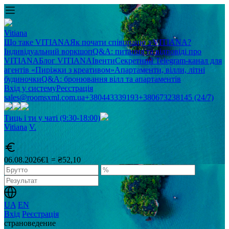
Vitiana
Що таке VITIANA
Як почати співпрацю з VITIANA?
Індивідуальний воркшоп
Q&A: питання та відповіді про
VITIANA
Блог VITIANA
Івенти
Секретний Telegram-канал для
агентів «Пиріжки з креативом»
Апартаменти, вілли, літні
будиночки
Q&A: бронювання вілл та апартаментів
Вхід у систему
Реєстрація
sales@roomsxml.com.ua
+380443339193
+380673238145 (24/7)
Тиць і ти у чаті (9:30-18:00)
Vitiana
V
.
06.08.2026
€1 = ₴52,10
UA
EN
Вхід
Реєстрація
cтрановедение