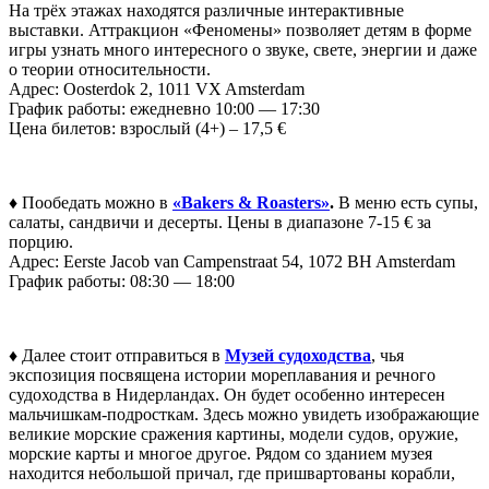
На трёх этажах находятся различные интерактивные
выставки. Аттракцион «Феномены» позволяет детям в форме
игры узнать много интересного о звуке, свете, энергии и даже
о теории относительности.
Адрес: Oosterdok 2, 1011 VX Amsterdam
График работы: ежедневно 10:00 — 17:30
Цена билетов: взрослый (4+) – 17,5 €
♦ Пообедать можно в
«Bakers & Roasters»
.
В меню есть супы,
салаты, сандвичи и десерты. Цены в диапазоне 7-15 € за
порцию.
Адрес: Eerste Jacob van Campenstraat 54, 1072 BH Amsterdam
График работы: 08:30 — 18:00
♦ Далее стоит отправиться в
Музей судоходства
, чья
экспозиция посвящена истории мореплавания и речного
судоходства в Нидерландах. Он будет особенно интересен
мальчишкам-подросткам. Здесь можно увидеть изображающие
великие морские сражения картины, модели судов, оружие,
морские карты и многое другое. Рядом со зданием музея
находится небольшой причал, где пришвартованы корабли,