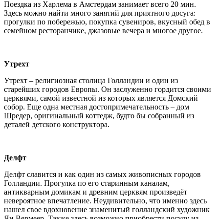
Поездка из Харлема в Амстердам занимает всего 20 мин.
Здесь можно найти много занятий для приятного досуга:
прогулки по побережью, покупка сувениров, вкусный обед в
семейном ресторанчике, джазовые вечера и многое другое.
Утрехт
Утрехт – религиозная столица Голландии и один из
старейших городов Европы. Он заслуженно гордится своими
церквями, самой известной из которых является Домский
собор. Еще одна местная достопримечательность – дом
Шредер, оригинальный коттедж, будто бы собранный из
деталей детского конструктора.
Делфт
Делфт славится и как один из самых живописных городов
Голландии. Прогулка по его старинным каналам,
антикварным домикам и древним церквям произведёт
невероятное впечатление. Неудивительно, что именно здесь
нашел свое вдохновение знаменитый голландский художник
Ян Вермеер. Также здесь возможно приобрести посуду из