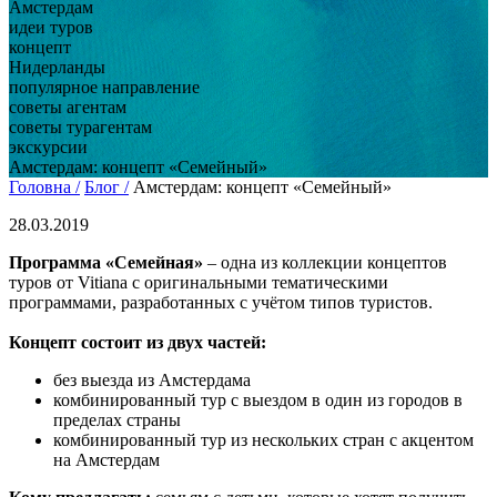
Амстердам
идеи туров
концепт
Нидерланды
популярное направление
советы агентам
советы турагентам
экскурсии
Амстердам: концепт «Семейный»
Головна /
Блог /
Амстердам: концепт «Семейный»
28.03.2019
Программа «Семейная»
– одна из коллекции концептов
туров от Vitiana с оригинальными тематическими
программами, разработанных с учётом типов туристов.
Концепт состоит из двух частей:
без выезда из Амстердама
комбинированный тур с выездом в один из городов в
пределах страны
комбинированный тур из нескольких стран с акцентом
на Амстердам