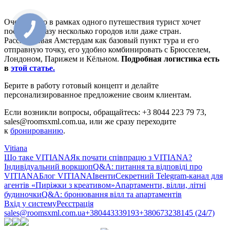
Очень часто в рамках одного путешествия турист хочет
посетить сразу несколько городов или даже стран.
Рассматривая Амстердам как базовый пункт тура и его
отправную точку, его удобно комбинировать с Брюсселем,
Лондоном, Парижем и Кёльном.
Подробная логистика есть
в
этой статье.
Берите в работу готовый концепт и делайте
персонализированное предложение своим клиентам.
Если возникли вопросы, обращайтесь: +3 8044 223 79 73,
sales@roomsxml.com.ua, или же сразу переходите
к
бронированию
.
Vitiana
Що таке VITIANA
Як почати співпрацю з VITIANA?
Індивідуальний воркшоп
Q&A: питання та відповіді про
VITIANA
Блог VITIANA
Івенти
Секретний Telegram-канал для
агентів «Пиріжки з креативом»
Апартаменти, вілли, літні
будиночки
Q&A: бронювання вілл та апартаментів
Вхід у систему
Реєстрація
sales@roomsxml.com.ua
+380443339193
+380673238145 (24/7)