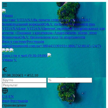
Vitiana
Що таке VITIANA
Як почати співпрацю з VITIANA?
Індивідуальний воркшоп
Q&A: питання та відповіді про
VITIANA
Блог VITIANA
Івенти
Секретний Telegram-канал для
агентів «Пиріжки з креативом»
Апартаменти, вілли, літні
будиночки
Q&A: бронювання вілл та апартаментів
Вхід у систему
Реєстрація
sales@roomsxml.com.ua
+380443339193
+380673238145 (24/7)
Тиць і ти у чаті (9:30-18:00)
Vitiana
V
.
07.08.2026
€1 = ₴52,10
UA
EN
Вхід
Реєстрація
cтрановедение