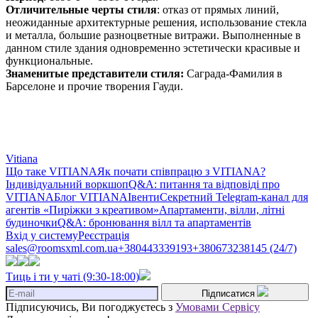
Отличительные черты стиля
: отказ от прямых линий,
неожиданные архитектурные решения, использование стекла
и металла, большие разноцветные витражи. Выполненные в
данном стиле здания одновременно эстетически красивые и
функциональные.
Знаменитые представители стиля:
Саграда-Фамилия в
Барселоне и прочие творения Гауди.
Vitiana
Що таке VITIANA
Як почати співпрацю з VITIANA?
Індивідуальний воркшоп
Q&A: питання та відповіді про
VITIANA
Блог VITIANA
Івенти
Секретний Telegram-канал для
агентів «Пиріжки з креативом»
Апартаменти, вілли, літні
будиночки
Q&A: бронювання вілл та апартаментів
Вхід у систему
Реєстрація
sales@roomsxml.com.ua
+380443339193
+380673238145 (24/7)
Тиць і ти у чаті (9:30-18:00)
Підписатися
Підписуючись, Ви погоджуєтесь з
Умовами Сервісу