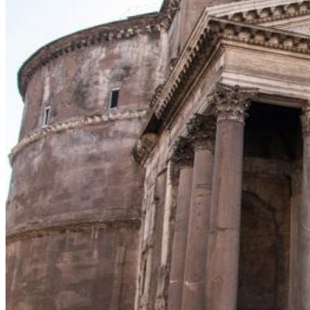
Електронна пошта
*
Ваше ім'я
Так, будь ласка, повідомляйте мене про новини, події та
пропозиції
*
Підписуючись на розсилку, ви погоджуєтесь з
Правилами
користування и Політикою конфіденційності
та даєте згоду на
використання файлів cookie і передачу своїх персональних
даних
*
Дізнатися більше!