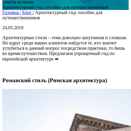
советы агентам
Архитектурный гид: пособие для путешественников
Головна /
Блог /
Архитектурный гид: пособие для
путешественников
24.05.2019
Архитектурные стили – тема довольно запутанная и сложная.
Но вдруг среди ваших клиентов найдутся те, кто захочет
углубиться в данный вопрос посредством практики, то бишь
во время путешествия. Предлагаем упрощенный гид по
европейской архитектуре ➡
Романский стиль (Римская архитектура)
Не любите все ускладнювати?
Тоді підписуйтеся та дивуйтеся,
наскільки легко працювати