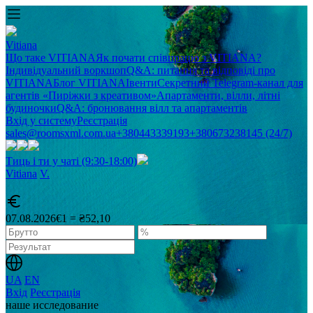
Vitiana
Що таке VITIANA
Як почати співпрацю з VITIANA?
Індивідуальний воркшоп
Q&A: питання та відповіді про
VITIANA
Блог VITIANA
Івенти
Секретний Telegram-канал для
агентів «Пиріжки з креативом»
Апартаменти, вілли, літні
будиночки
Q&A: бронювання вілл та апартаментів
Вхід у систему
Реєстрація
sales@roomsxml.com.ua
+380443339193
+380673238145 (24/7)
Тиць і ти у чаті (9:30-18:00)
Vitiana
V
.
07.08.2026
€1 = ₴52,10
UA
EN
Вхід
Реєстрація
наше исследование