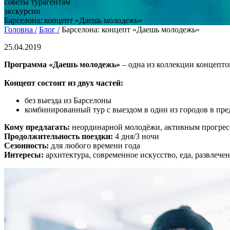
советы турагентам
экскурсии
Барселона: концепт «Даешь молодежь»
Головна /
Блог /
Барселона: концепт «Даешь молодежь»
25.04.2019
Программа «Даешь молодежь»
– одна из коллекции концепто
Концепт состоит из двух частей:
без выезда из Барселоны
комбинированный тур с выездом в один из городов в пре
Кому предлагать:
неординарной молодёжи, активным прогресси
Продолжительность поездки:
4 дня/3 ночи
Сезонность:
для любого времени года
Интересы:
архитектура, современное искусство, еда, развлече