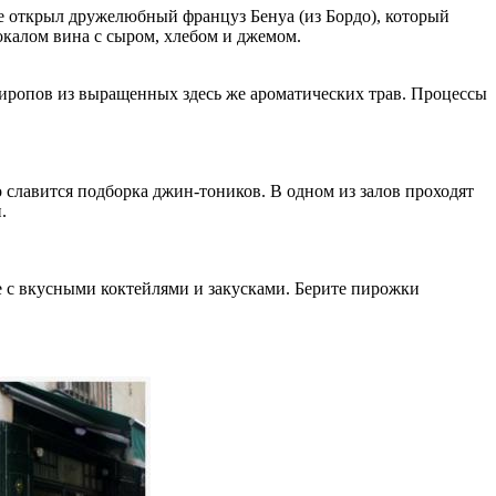
ие открыл дружелюбный француз Бенуа (из Бордо), который
бокалом вина с сыром, хлебом и джемом.
 сиропов из выращенных здесь же ароматических трав. Процессы
славится подборка джин-тоников. В одном из залов проходят
и.
е с вкусными коктейлями и закусками. Берите пирожки