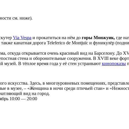
ности см. ниже).
 скутер
Via Vespa
и прокатиться на нём до
горы Монжуик,
где на
также канатная дорога Teleferico de Montjuïc и фуникулёр (подним
олма, откуда открывается очень красивый вид на Барселону. До X
епостная стена и оборонительные сооружения. В XVIII веке форт
й музей. В тёплое время года у её стен устраивают
кинопоказы
п
ого искусства. Здесь, в многоуровневых помещениях, представлен
ые в музее, – «Женщина в ночи среди птичьей стаи» и «Нежност
ечатляющий вид на город.
тябрь 10:00 — 20:00