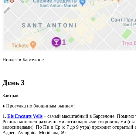
Ночлег в Барселоне
День 3
Завтрак
♦ Прогулка по блошиным рынкам:
1.
Els Encants Vells
– самый масштабный в Барселоне. Помимо то
Рынок наполнен различными антикварными сокровищами (стари
велосипедами). По Пн и Ср (с 7 до 9 утра) проходит открытый 
Адрес: Avinguida Meridiana, 69