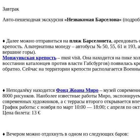
Завтрак
Авто-пешеходная экскурсия
«Незнакомая Барселона»
(подроб
♦ Далее можно отправиться на
пляж Барселонета
, арендовать
крепость. Альтернатива мопеду – автобусы № 50, 55, 61 и 193, а 
вершине горы).
Монжуикская крепость
– must visit. Она находится на пике х
восстании каталонцев против власти Габсбургов) появилась кр
обратно. Сейчас на территории крепости располагается Военны
♦ Неподалёку находится
Фонд Жоана Миро
– музей современн
8000 рисунков. Наиболее известные работы Миро, экспонируем
современных художников, а с террасы второго открывается вп
График работы: с ноября по март 10:00 — 18:00; с апреля по ок
Цена билета: 13 €
♦ Вечером можно отдохнуть в одном из следующих баров: