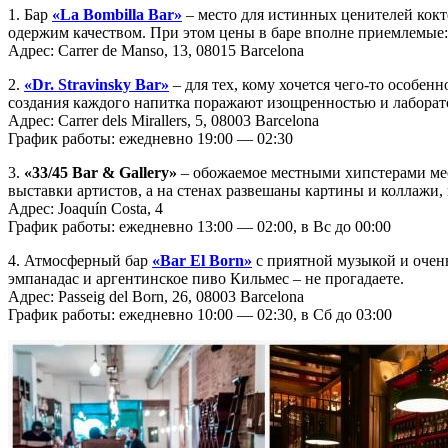
1. Бар
«La Bombilla Bar»
– место для истинных ценителей кокт
одержим качеством. При этом цены в баре вполне приемлемые: 
Адрес: Carrer de Manso, 13, 08015 Barcelona
2.
«Dr. Stravinsky Bar»
– для тех, кому хочется чего-то особе
создания каждого напитка поражают изощренностью и лаборат
Адрес: Carrer dels Mirallers, 5, 08003 Barcelona
График работы: ежедневно 19:00 — 02:30
3.
«33/45 Bar & Gallery»
– обожаемое местными хипстерами мес
выставки артистов, а на стенах развешаны картины и коллажи
Адрес: Joaquín Costa, 4
График работы: ежедневно 13:00 — 02:00, в Вс до 00:00
4. Атмосферный бар
«Bar El Born»
с приятной музыкой и очен
эмпанадас и аргентинское пиво Кильмес – не прогадаете.
Адрес: Passeig del Born, 26, 08003 Barcelona
График работы: ежедневно 10:00 — 02:30, в Сб до 03:00