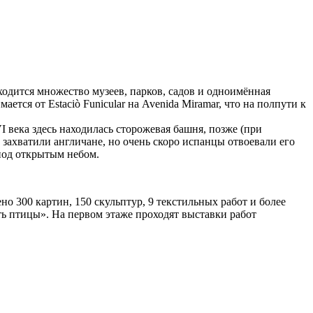
ходится множество музеев, парков, садов и одноимённая
ается от Estaciò Funicular на Avenida Miramar, что на полпути к
VI века здесь находилась сторожевая башня, позже (при
 захватили англичане, но очень скоро испанцы отвоевали его
од открытым небом.
о 300 картин, 150 скульптур, 9 текстильных работ и более
ь птицы». На первом этаже проходят выставки работ