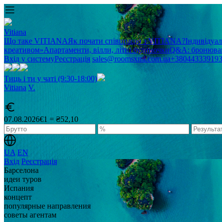
Vitiana
Що таке VITIANA
Як почати співпрацю з VITIANA?
Індивідуа
креативом»
Апартаменти, вілли, літні будиночки
Q&A: бронюван
Вхід у систему
Реєстрація
sales@roomsxml.com.ua
+38044333919
Тиць і ти у чаті (9:30-18:00)
Vitiana
V
.
07.08.2026
€1 = ₴52,10
UA
EN
Вхід
Реєстрація
Барселона
идеи туров
Испания
концепт
популярные направления
советы агентам