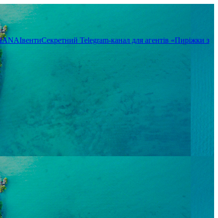
TIANA
Івенти
Секретний Telegram-канал для агентів «Пиріжки з