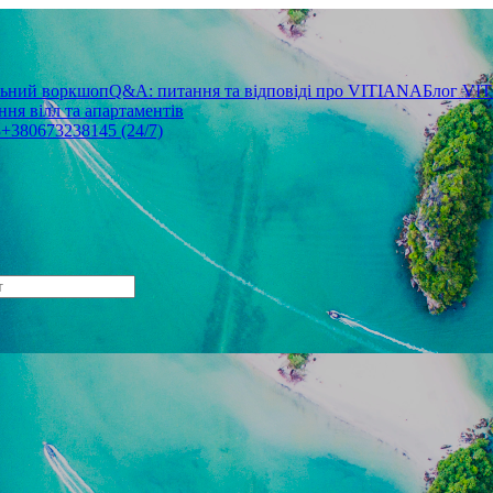
льний воркшоп
Q&A: питання та відповіді про VITIANA
Блог VI
ня вілл та апартаментів
3
+380673238145 (24/7)