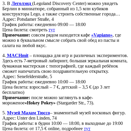
3. В
Леголэнд
(Legoland Discovery Center) можно увидеть
Берлин в миниатюре, собранный из 1,5 млн кубиков
конструктора Lego, а также строить собственные города…
Адрес: Potsdamer Straße, 4
График работы: ежедневно 09:00 — 18:00
Цена билета: смотреть
тут
Примечание:
совсем рядом находится кафе
«Vapiano»
, где
можно в буквальном смысле собрать свой обед из пасты и
салата на любой вкус.
4.
MACHmit
– площадка для игр и различных экспериментов.
Здесь есть 7-метровый лабиринт, большая зеркальная комната,
бумажная мастерская с типографией, где каждый ребёнок
сможет напечатать свою поздравительную открытку.
Адрес: Senefelderstraße, 5
График работы: ежедневно 10:00 — 18:00
Цена билета: взрослый – 7 €, детский – 3,5 € (до 3 лет
бесплатно)
Примечание:
после можно заглянуть в кафе-
мороженое
«Hokey Pokey»
(Stargarder Str., 73).
5.
Музей Мадам Тюссо
– знаменитый музей восковых фигур.
Адрес: Unter den Linden, 74
График работы: в будни 10:00 — 18:00, в выходные до 19:00
Цена билета: от 17,5 € online, подробнее
тут