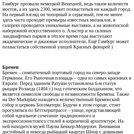
Гамбург прозвали немецкой Венецией, ведь таким количеств
мостов, а их здесь 2300, может похвастаться ни каждый город.
На первый взгляд он чопорный и серьезный, тем не менее
здесь часто проходят премьеры известных мюзиклов, в
галереях проводятся уникальные выставки, а на живописной
набережной искусственного о. Альстер и на склонах
ландшафтных парков в тёплое время года выступают
академические и джазовые исполнители. Ещё Гамбург может
похвастаться собственной улицей Красных фонарей )
Бремен
Бремен – симпатичный портовый город на северо-западе
Германии. Его Рыночная площадь – одна из самых красивых в
Европе. Перед зданием Ратуши установлена 6-м статуя
рыцаря Роланда (1404 г.) под готическим балдахином, что
является символом свободы и независимости Бремена. Также
на Der Marktplatz находятся величественный Бременский
собор и церковь Богоматери. Будучи в этом городе, стоит
прогуляться по Бёттхерштрассе – улице, представляющей
собой идеальное сочетание традиционного и
экспрессионистского стилей в кирпичной архитектуре. На
ней находится музей Паулы Беккер-Модерзон. Внимания
достойный и некогда рыбацкий квартал Шнор с домиками