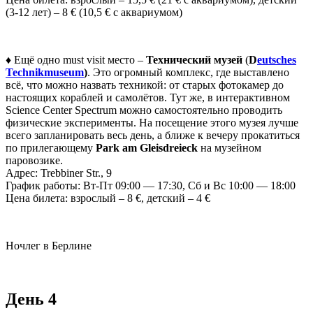
(3-12 лет) – 8 € (10,5 € с аквариумом)
♦ Ещё одно must visit место –
Технический музей
(
D
eutsches
Technikmuseum
)
. Это огромный комплекс, где выставлено
всё, что можно назвать техникой: от старых фотокамер до
настоящих кораблей и самолётов. Тут же, в интерактивном
Science Center Spectrum можно самостоятельно проводить
физические эксперименты. На посещение этого музея лучше
всего запланировать весь день, а ближе к вечеру прокатиться
по прилегающему
Park am Gleisdreieck
на музейном
паровозике.
Адрес: Trebbiner Str., 9
График работы: Вт-Пт 09:00 — 17:30, Сб и Вс 10:00 — 18:00
Цена билета: взрослый – 8 €, детский – 4 €
Ночлег в Берлине
День 4