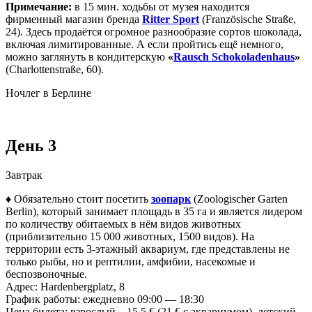
Примечание:
в 15 мин. ходьбы от музея находится
фирменный магазин бренда
Ritter Sport
(Französische Straße,
24). Здесь продаётся огромное разнообразие сортов шоколада,
включая лимитированные. А если пройтись ещё немного,
можно заглянуть в кондитерскую
«
Rausch Schokoladenhaus
»
(Charlottenstraße, 60).
Ночлег в Берлине
День 3
Завтрак
♦ Обязательно стоит посетить
зоопарк
(Zoologischer Garten
Berlin), который занимает площадь в 35 га и является лидером
по количеству обитаемых в нём видов животных
(приблизительно 15 000 животных, 1500 видов). На
территории есть 3-этажный аквариум, где представлены не
только рыбы, но и рептилии, амфибии, насекомые и
беспозвоночные.
Адрес: Hardenbergplatz, 8
График работы: ежедневно 09:00 — 18:30
Цена билета: взрослый – 15,5 € (21 € с аквариумом), детский