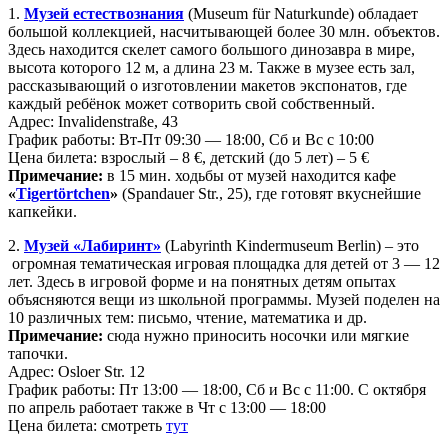
1.
Музей естествознания
(Museum für Naturkunde) обладает
большой коллекцией, насчитывающей более 30 млн. объектов.
Здесь находится скелет самого большого динозавра в мире,
высота которого 12 м, а длина 23 м. Также в музее есть зал,
рассказывающий о изготовлении макетов экспонатов, где
каждый ребёнок может сотворить свой собственный.
Адрес: Invalidenstraße, 43
График работы: Вт-Пт 09:30 — 18:00, Сб и Вс с 10:00
Цена билета: взрослый – 8 €, детский (до 5 лет) – 5 €
Примечание:
в 15 мин. ходьбы от музей находится кафе
«
Tigertörtchen
»
(Spandauer Str., 25), где готовят вкуснейшие
капкейки.
2.
Музей «Лабиринт»
(Labyrinth Kindermuseum Berlin) – это
огромная тематическая игровая площадка для детей от 3 — 12
лет. Здесь в игровой форме и на понятных детям опытах
объясняются вещи из школьной программы. Музей поделен на
10 различных тем: письмо, чтение, математика и др.
Примечание:
сюда нужно приносить носочки или мягкие
тапочки.
Адрес: Osloer Str. 12
График работы: Пт 13:00 — 18:00, Сб и Вс с 11:00. С октября
по апрель работает также в Чт с 13:00 — 18:00
Цена билета: смотреть
тут