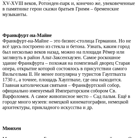
XV-XVIII веков, Ротонден-парк и, конечно же, увековеченные
в памятнике герои сказки братьев Гримм – бременские
музыканты.
Франкфурт-на-Майне
Франкфурт-на-Майне – это бизнес-столица Германии. Но не
всё здесь построено из стекла и бетона. Узнать, каким город
был несколько веков назад, можно на площади Рёмер или
заглянуть в район Альт-Заксенхаузен. Самое роскошное
здание Франкфурта – похожая на помпезный дворец Старая
опера, открытие которой состоялось в присутствии самого
Вильгельма II. Не менее популярна у туристов Гауптвахта
1730 г., а точнее, площадь Хауптвахе, где она находится.
Главная католическая святыня – Франкфуртский собор,
официально именуемый Императорским собором Св.
Варфоломея. А самое живописное место – Сад пальм. Ещё в
городе много музеев: немецкой кинематографии, немецкой
архитектуры, прикладного искусства и др.
Мюнхен