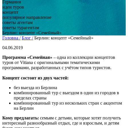
Германия
идеи туров
концепт
популярное направление
советы агентам
советы турагентам
Берлин: концепт «Семейный»
Головна /
Блог /
Берлин: концепт «Семейный»
04.06.2019
Программа «Семейная»
– одна из коллекции концептов
туров от Vitiana с оригинальными тематическими
программами, разработанных с учётом типов туристов.
Концепт состоит из двух частей:
без выезда из Берлина
комбинированный тур с выездом в один из городов в
пределах страны
комбинированный тур из нескольких стран с акцентом
на Берлин
Кому предлагать:
семьям с детьми, которые хотят получить
интересный разнообразный отдых, где и взрослым, и детям