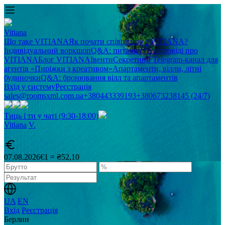
Vitiana
Що таке VITIANA
Як почати співпрацю з VITIANA?
Індивідуальний воркшоп
Q&A: питання та відповіді про
VITIANA
Блог VITIANA
Івенти
Секретний Telegram-канал для
агентів «Пиріжки з креативом»
Апартаменти, вілли, літні
будиночки
Q&A: бронювання вілл та апартаментів
Вхід у систему
Реєстрація
sales@roomsxml.com.ua
+380443339193
+380673238145 (24/7)
Тиць і ти у чаті (9:30-18:00)
Vitiana
V
.
07.08.2026
€1 = ₴52,10
UA
EN
Вхід
Реєстрація
Берлин