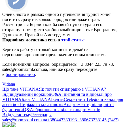
Очень часто в рамках одного путешествия турист хочет
посетить сразу несколько городов или даже стран.
Рассматривая Берлин как базовый пункт тура и его
отправную точку, его удобно комбинировать с Вроцлавом,
Гданьском, Прагой и Амстердамом.
Подробная логистика есть в
этой статье.
Берите в работу готовый концепт и делайте
персонализированное предложение своим клиентам.
Если возникли вопросы, обращайтесь: +3 8044 223 79 73,
sales@roomsxml.com.ua, или же сразу переходите
к
бронированию
.
Vitiana
Що таке VITIANA
Як почати співпрацю з VITIANA?
Індивідуальний воркшоп
Q&A: питання та відповіді про
VITIANA
Блог VITIANA
Івенти
Секретний Telegram-канал для
агентів «Пиріжки з креативом»
Апартаменти, вілли, літні
будиночки
Q&A: бронювання вілл та апартаментів
Вхід у систему
Реєстрація
sales@roomsxml.com.ua
+380443339193
+380673238145 (24/7)