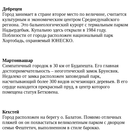
Дебрецен
Город занимает в стране второе место по величине, считается
культурным и экономическим центром Среднедунайского
региона. Это бальнеологический курорт с термальным парком
Надьердебык. Купальню здесь открыли в 1984 году.
Поблизости от города расположен национальный парк
Хортобадь, охраняемый ЮНЕСКО.
Мартонвашар
Симпатичный городок в 30 км от Будапешта. Его главная
достопримечательность – неоготический замок Брунсвик.
Недалеко от замка расположен заповедный парк,
насчитывающий более 300 видов исчезающих деревьев. В его
сердце находится прекрасный пруд, в центр которого
помещена статуя Бетховена.
Кехстей
Город расположен на берегу о. Балатон. Помимо отличных
пляжей он он похвастаться великолепным парком с дворцом
семьи Фештетич, выполненном в стиле барокко.