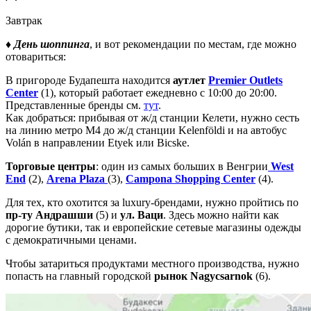
Завтрак
♦ День шоппинга
, и вот рекомендации по местам, где можно
отовариться:
В пригороде Будапешта находится
аутлет
Premier Outlets
Center
(1), который работает ежедневно с 10:00 до 20:00.
Представленные бренды см.
тут
.
Как добраться: прибывая от ж/д станции Келети, нужно сесть
на линию метро M4 до ж/д станции Kelenföldi и на автобус
Volán в направлении Etyek или Bicske.
Торговые центры
: один из самых больших в Венгрии
West
End
(2),
Arena Plaza
(3),
Campona Shopping Center
(4).
Для тех, кто охотится за luxury-брендами, нужно пройтись по
пр-ту Андрашши
(5) и
ул. Ваци
. Здесь можно найти как
дорогие бутики, так и европейские сетевые магазины одежды
с демократичными ценами.
Чтобы затариться продуктами местного производства, нужно
попасть на главный городской
рынок Nagycsarnok
(6).