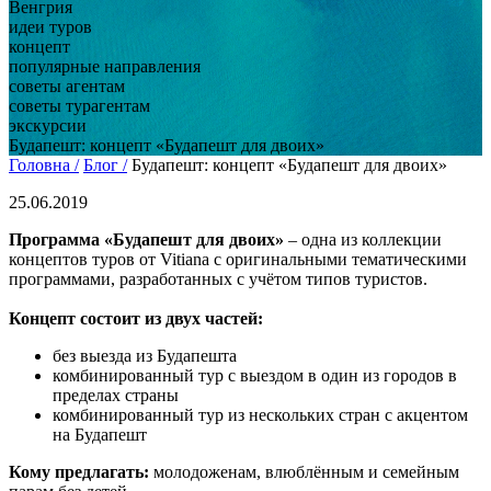
Венгрия
идеи туров
концепт
популярные направления
советы агентам
советы турагентам
экскурсии
Будапешт: концепт «Будапешт для двоих»
Головна /
Блог /
Будапешт: концепт «Будапешт для двоих»
25.06.2019
Программа «Будапешт для двоих»
– одна из коллекции
концептов туров от Vitiana с оригинальными тематическими
программами, разработанных с учётом типов туристов.
Концепт состоит из двух частей:
без выезда из Будапешта
комбинированный тур с выездом в один из городов в
пределах страны
комбинированный тур из нескольких стран с акцентом
на Будапешт
Кому предлагать:
молодоженам, влюблённым и семейным