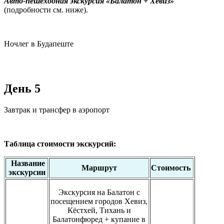
Авто-пешеходная экскурсия «Балатон + Хевиз»
(подробности см. ниже).
Ночлег в Будапеште
День 5
Завтрак и трансфер в аэропорт
Таблица стоимости экскурсий:
Название
Маршрут
Стоимость
экскурсии
Экскурсия на Балатон с
посещением городов Хевиз,
Кёстхей, Тихань и
Балатонфюред + купание в