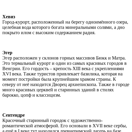
Хевиз
Город-курорт, расположенный на берегу одноимённого озера,
целебная вода которого богата минеральными солями, а дно
покрыто илом с высоким содержанием радия.
Эгер
Эгер расположен у склонов горных массивов Бюкк и Матра.
Это термальный курорт и один из самых красивых городов в
Венгрии. Его гордость – крепость XIII века с укреплениями
XVI века. Также туристов привлекает базилика, которая на
момент постройки была крупнейшим храмом страны. К
северу от неё находится Дворец архиепископа. Также в городе
много красивых церквей и старинных зданий в стилях
барокко, цопф и классицизм.
Сентендре
Красочный старинный городок с художественно-
романтической атмосферой. Его основали в XVII веке сербы,
а ещё в I веке тут находился древнеримский лагерь на базе