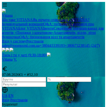
Vitiana
Що таке VITIANA
Як почати співпрацю з VITIANA?
Індивідуальний воркшоп
Q&A: питання та відповіді про
VITIANA
Блог VITIANA
Івенти
Секретний Telegram-канал для
агентів «Пиріжки з креативом»
Апартаменти, вілли, літні
будиночки
Q&A: бронювання вілл та апартаментів
Вхід у систему
Реєстрація
sales@roomsxml.com.ua
+380443339193
+380673238145 (24/7)
Тиць і ти у чаті (9:30-18:00)
Vitiana
V
.
07.08.2026
€1 = ₴52,10
UA
EN
Вхід
Реєстрація
Будапешт