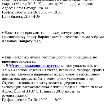
старых (Мастер M. S., Корнелис де Ман и др.) мастеров.
Адрес: Dozsa Gyorgy utca, 41
График работы: Вт-Вс 10:00 — 18:00
Цена билета: 2800 HUF
♦ Далее стоит прогуляться по находящемуся рядом
красивейшему
парку Варошлигет
с искусственными озёрами
и
замком Вайдахуньяд
.
♦ Ещё несколько музеев, которые достойны посещения, но
временно закрыты
:
1. В
Музее прикладного искусства
можно увидеть объекты
XVI-XXI веков: изделия из стекла, керамики, фарфора, бронзы
и дерева, элементы национальных костюмов и текстильных
предметов, предметы быта, ювелирные украшения и пр.
Отдельного внимания заслуживает модернистская
экспозиция, рассказывающая о жизни людей в начале 20 века.
Адрес: Üllői út 33-37 (с 15 января 2018 закрыт на
реконструкцию)
График работы: Вт-Вс 10:00 — 18:00