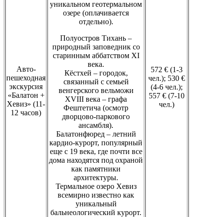
уникальном геотермальном
озере (оплачивается
отдельно).
Полуостров Тихань –
природный заповедник со
старинным аббатством XI
века.
Авто-
572 € (1-3
Кёстхей – городок,
пешеходная
чел.); 530 €
связанный с семьей
экскурсия
(4-6 чел.);
венгерского вельможи
«Балатон +
557 € (7-10
XVIII века – графа
Хевиз» (11-
чел.)
Фештетича (осмотр
12 часов)
дворцово-паркового
ансамбля).
Балатонфюред – летний
кардио-курорт, популярный
еще с 19 века, где почти все
дома находятся под охраной
как памятники
архитектуры.
Термальное озеро Хевиз
всемирно известно как
уникальный
бальнеологический курорт.