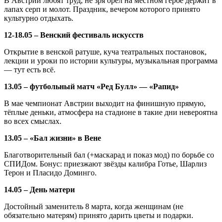
В Австрии любят труд, не зря орёл на местном гербе держит в
лапах серп и молот. Праздник, вечером которого принято
культурно отдыхать.
12-18.05 – Венский фестиваль искусств
Открытие в венской ратуше, куча театральных постановок,
лекции и уроки по истории культуры, музыкальная программа
— тут есть всё.
13.05 – футбольный матч «Ред Булл» — «Рапид»
В мае чемпионат Австрии выходит на финишную прямую,
тёплые деньки, атмосфера на стадионе в такие дни невероятна
во всех смыслах.
13.05 – «Бал жизни» в Вене
Благотворительный бал (+маскарад и показ мод) по борьбе со
СПИДом. Бонус: приезжают звёзды калибра Готье, Шарлиз
Терон и Пласидо Доминго.
14.05 – День матери
Достойный заменитель 8 марта, когда женщинам (не
обязательно матерям) принято дарить цветы и подарки.