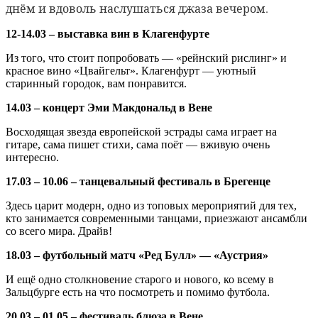
днём и вдоволь наслушаться джаза вечером.
12-14.03 – выставка вин в Клагенфурте
Из того, что стоит попробовать — «рейнский рислинг» и
красное вино «Цвайгельт». Клагенфурт — уютный
старинный городок, вам понравится.
14.03 – концерт Эми Макдональд в Вене
Восходящая звезда европейской эстрады сама играет на
гитаре, сама пишет стихи, сама поёт — вживую очень
интересно.
17.03 – 10.06 – танцевальный фестиваль в Брегенце
Здесь царит модерн, одно из топовых мероприятий для тех,
кто занимается современными танцами, приезжают ансамбли
со всего мира. Драйв!
18.03 – футбольный матч «Ред Булл» — «Аустрия»
И ещё одно столкновение старого и нового, ко всему в
Зальцбурге есть на что посмотреть и помимо футбола.
20.03 – 01.05 – фестиваль блюза в Вене