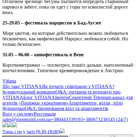
Отличное зрелище: бегуны пытаются опередить старинный
паровоз в забеге, пока он едет с горы по извилистой дороге
вниз.
25-29.05 – фестиваль нарциссов в Бад-Аусзее
Море цветов, на которые действительно можно любоваться
бесконечно, как мифический Нарцисс любовался собой. Но
только безопаснее.
31.05 – 06.06 – кинофестиваль в Вене
Короткометражки — посмотрел, пошёл дальше, наполненный
впечатлениями. Типичное времяпровождение в Австрии.
Vitiana
Що таке VITIANA
Як почати співпрацю з VITIANA?
Індивідуальний воркшоп
Q&A: питання та відповіді про
VITIANA
Блог VITIANA
Івенти
Секретний Telegram-канал для
агентів «Пиріжки з креативом»
Апартаменти, вілли, літні
будиночки
Q&A: бронювання вілл та апартаментів
Вхід у систему
Реєстрація
sales@roomsxml.com.ua
+380443339193
+380673238145 (24/7)
Тиць і ти у чаті (9:30-18:00)