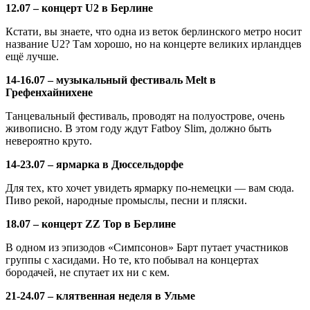
12.07 – концерт U2 в Берлине
Кстати, вы знаете, что одна из веток берлинского метро носит
название U2? Там хорошо, но на концерте великих ирландцев
ещё лучше.
14-16.07 – музыкальный фестиваль Melt в
Грефенхайнихене
Танцевальный фестиваль, проводят на полуострове, очень
живописно. В этом году ждут Fatboy Slim, должно быть
невероятно круто.
14-23.07 – ярмарка в Дюссельдорфе
Для тех, кто хочет увидеть ярмарку по-немецки — вам сюда.
Пиво рекой, народные промыслы, песни и пляски.
18.07 – концерт ZZ Top в Берлине
В одном из эпизодов «Симпсонов» Барт путает участников
группы с хасидами. Но те, кто побывал на концертах
бородачей, не спутает их ни с кем.
21-24.07 – клятвенная неделя в Ульме