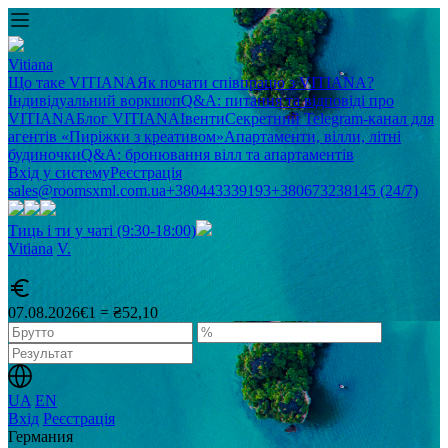
Vitiana
Що таке VITIANA
Як почати співпрацю з VITIANA?
Індивідуальний воркшоп
Q&A: питання та відповіді про
VITIANA
Блог VITIANA
Івенти
Секретний Telegram-канал для
агентів «Пиріжки з креативом»
Апартаменти, вілли, літні
будиночки
Q&A: бронювання вілл та апартаментів
Вхід у систему
Реєстрація
sales@roomsxml.com.ua
+380443339193
+380673238145 (24/7)
Тиць і ти у чаті (9:30-18:00)
Vitiana
V
.
07.08.2026
€1 = ₴52,10
UA
EN
Вхід
Реєстрація
Германия