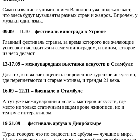
Само название с упоминанием Вавилона уже подсказывает,
что здесь будут музыканты разных стран и жанров. Впрочем, у
музыки один язык.
09.09 – 11.10 – фестиваль винограда в Угрюпе
Главный фестиваль страны, за время которого все желающие
успевают насладиться и самим виноградом, и вином, которое
из него делают.
13-17.09 – международная выставка искусств в Стамбуле
Для тех, кто желает оценить современное турецкое искусство,
где переплетаются и старые мотивы, и тренды 21 века.
16.09 – 12.11 – биеннале в Стамбуле
А тут уже международный «слёт» мастеров искусств, где
место не только статичным вещам вроде живописи, но и
театру с интерактивом.
19-21.09 — фестиваль арбуза в Диярбакыре
Турки говорят, что по сладости их арбузы — лучшие в мире.
Шанс проверить это — на самом главном бахчевом фестивале