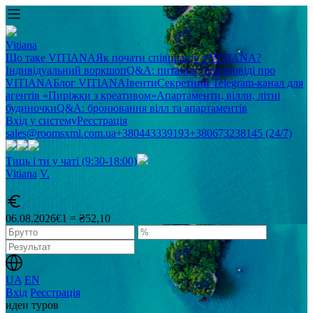
Vitiana
Що таке VITIANA
Як почати співпрацю з VITIANA?
Індивідуальний воркшоп
Q&A: питання та відповіді про
VITIANA
Блог VITIANA
Івенти
Секретний Telegram-канал для
агентів «Пиріжки з креативом»
Апартаменти, вілли, літні
будиночки
Q&A: бронювання вілл та апартаментів
Вхід у систему
Реєстрація
sales@roomsxml.com.ua
+380443339193
+380673238145 (24/7)
Тиць і ти у чаті (9:30-18:00)
Vitiana
V
.
06.08.2026
€1 = ₴52,10
UA
EN
Вхід
Реєстрація
идеи туров