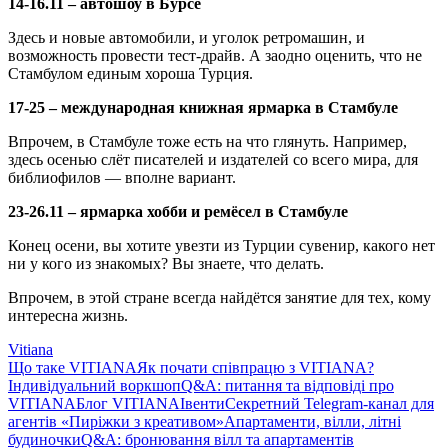
14-16.11 – автошоу в Бурсе
Здесь и новые автомобили, и уголок ретромашин, и
возможность провести тест-драйв. А заодно оценить, что не
Стамбулом единым хороша Турция.
17-25 – международная книжная ярмарка в Стамбуле
Впрочем, в Стамбуле тоже есть на что глянуть. Например,
здесь осенью слёт писателей и издателей со всего мира, для
библиофилов — вполне вариант.
23-26.11 – ярмарка хобби и ремёсел в Стамбуле
Конец осени, вы хотите увезти из Турции сувенир, какого нет
ни у кого из знакомых? Вы знаете, что делать.
Впрочем, в этой стране всегда найдётся занятие для тех, кому
интересна жизнь.
Vitiana
Що таке VITIANA
Як почати співпрацю з VITIANA?
Індивідуальний воркшоп
Q&A: питання та відповіді про
VITIANA
Блог VITIANA
Івенти
Секретний Telegram-канал для
агентів «Пиріжки з креативом»
Апартаменти, вілли, літні
будиночки
Q&A: бронювання вілл та апартаментів