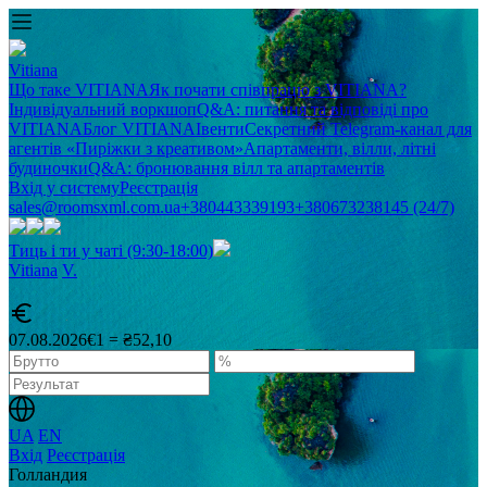
Vitiana
Що таке VITIANA
Як почати співпрацю з VITIANA?
Індивідуальний воркшоп
Q&A: питання та відповіді про
VITIANA
Блог VITIANA
Івенти
Секретний Telegram-канал для
агентів «Пиріжки з креативом»
Апартаменти, вілли, літні
будиночки
Q&A: бронювання вілл та апартаментів
Вхід у систему
Реєстрація
sales@roomsxml.com.ua
+380443339193
+380673238145 (24/7)
Тиць і ти у чаті (9:30-18:00)
Vitiana
V
.
07.08.2026
€1 = ₴52,10
UA
EN
Вхід
Реєстрація
Голландия