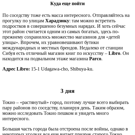
Куда еще пойти
По соседству тоже есть масса интересного. Отправляйтесь на
прогулку по улицам
Харадзюку
: там можно встретить
подростков в совершенно безумных нарядах. И хоть сейчас
этот район считается одним из самых богатых, здесь по-
прежнему сохранилось множество магазинов для «детей
улицы». Впрочем, их уравновешивают бутики
международных и местных брендов. Недалеко от станции
Сибуя есть отличный магазин книг по искусству –
Libro
. Он
находится на подвальном этаже магазина
Parco
.
Адрес Libro:
15-1 Udagawa-cho, Shibuya-ku.
3 дня
Токио – «растянутый» город, поэтому лучше всего выбирать
пару районов по соседству, планируя день. Таким образом,
можно исследовать Токио пешком и увидеть много
интересного.
Большая часть города была отстроена после войны, однако в
некоторых уголках все еще витает призрак старого Токио.