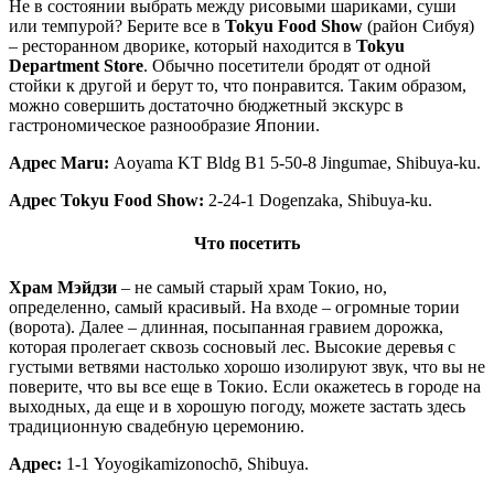
Не в состоянии выбрать между рисовыми шариками, суши
или темпурой? Берите все в
Tokyu Food Show
(район Сибуя)
– ресторанном дворике, который находится в
Tokyu
Department Store
. Обычно посетители бродят от одной
стойки к другой и берут то, что понравится. Таким образом,
можно совершить достаточно бюджетный экскурс в
гастрономическое разнообразие Японии.
Адрес
Maru:
Aoyama KT Bldg B1 5-50-8 Jingumae, Shibuya-ku.
Адрес Tokyu Food Show:
2-24-1 Dogenzaka, Shibuya-ku.
Что посетить
Храм Мэйдзи
– не самый старый храм Токио, но,
определенно, самый красивый. На входе – огромные тории
(ворота). Далее – длинная, посыпанная гравием дорожка,
которая пролегает сквозь сосновый лес. Высокие деревья с
густыми ветвями настолько хорошо изолируют звук, что вы не
поверите, что вы все еще в Токио. Если окажетесь в городе на
выходных, да еще и в хорошую погоду, можете застать здесь
традиционную свадебную церемонию.
Адрес:
1-1 Yoyogikamizonochō, Shibuya.