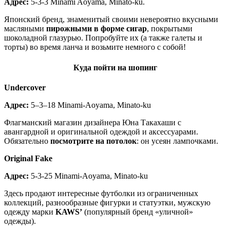
Адрес:
5-3-3 Minami Aoyama, Minato-ku.
Японский бренд, знаменитый своими невероятно вкусными
масляными
пирожными в форме сигар
, покрытыми
шоколадной глазурью. Попробуйте их (а также галеты и
торты) во время ланча и возьмите немного с собой!
Куда пойти на шопинг
Undercover
Адрес:
5–3–18 Minami-Aoyama, Minato-ku
Флагманский магазин дизайнера Юна Такахаши с
авангардной и оригинальной одеждой и аксессуарами.
Обязательно
посмотрите на потолок
: он усеян лампочками.
Original Fake
Адрес:
5-3-25 Minami-Aoyama, Minato-ku
Здесь продают интересные футболки из ограниченных
коллекций, разнообразные фигурки и статуэтки, мужскую
одежду марки
KAWS’
(популярный бренд «уличной»
одежды).