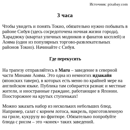
Источник: pixabay.com
3 часа
Чтобы увидеть и понять Токио, обязательно нужно побывать в
районе Сибуя (здесь сосредоточена ночная жизни города),
Харадзюку (квартал уличных модников и фанатов косплей) и
Аояма (один из популярных торгово-развлекательных
районов Токио). Начинайте с Сибуя.
Где перекусить
На трапезу отправляйтесь в
Maru
– заведение в северной
части Минами Аояма. Это одна из немногих
идзакайя
(японских таверн), в которых есть меню по крайней мере на
английском языке. Публика там собирается разная: и местные
жители, и иностранные граждане, работающие в Японии.
Поосторожнее на крутых ступеньках!
Можно заказать набор из нескольких небольших блюд.
Например, салат с корнем лотоса, макрель, приготовленную
на гриле, кукурузу во фритюре. Обязательно попробуйте
блюда с рисом – это «конек» таких заведений.