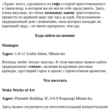
«Храм» всего, сделанного из
тофу
и порой приготовленного
в таком виде, в котором вы не могли себе представить. Здесь
очень вкусные, но очень
затяжные ланчи
: приготовьтесь
провести по крайней мере три часа за едой. Расположение –
традиционный дом с комнатами, окна которых выходят на
карповый пруд – не менее прекрасно, чем еда.
Куда пойти на шопинг
Mamegen
Адрес:
1-8-12 Azabu-Juban, Minato-ku.
Японцы любят легкие закуски. В этом магазине можно найти
традиционные
«снеки»
, включая воздушные рисовые
крекеры, хрустящий горох и арахис с креветочным ароматом.
Что посетить
Wako Works of Art
Адрес:
Piramide Building 3F, 6-6-9 Roppongi Minato-ku.
Здесь можно посмотреть на интеллектуальный концептуализм