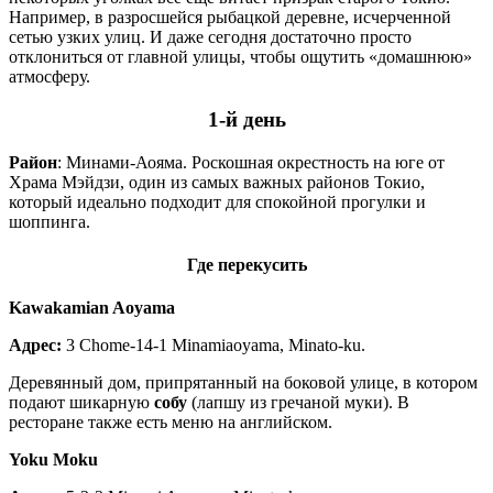
Например, в разросшейся рыбацкой деревне, исчерченной
сетью узких улиц. И даже сегодня достаточно просто
отклониться от главной улицы, чтобы ощутить «домашнюю»
атмосферу.
1-
й
день
Район
: Минами-Аояма. Роскошная окрестность на юге от
Храма Мэйдзи, один из самых важных районов Токио,
который идеально подходит для спокойной прогулки и
шоппинга.
Где перекусить
Kawakamian Aoyama
Адрес:
3 Chome-14-1 Minamiaoyama, Minato-ku.
Деревянный дом, припрятанный на боковой улице, в котором
подают шикарную
собу
(лапшу из гречаной муки). В
ресторане также есть меню на английском.
Yoku Moku