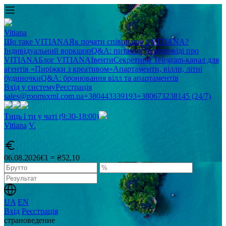
Vitiana
Що таке VITIANA
Як почати співпрацю з VITIANA?
Індивідуальний воркшоп
Q&A: питання та відповіді про
VITIANA
Блог VITIANA
Івенти
Секретний Telegram-канал для
агентів «Пиріжки з креативом»
Апартаменти, вілли, літні
будиночки
Q&A: бронювання вілл та апартаментів
Вхід у систему
Реєстрація
sales@roomsxml.com.ua
+380443339193
+380673238145 (24/7)
Тиць і ти у чаті (9:30-18:00)
Vitiana
V
.
06.08.2026
€1 = ₴52,10
UA
EN
Вхід
Реєстрація
cтрановедение