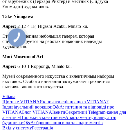
от зарубежных (Герхард Рихтер) и местных (Сидзука
Екомидзо) художников.
Take Ninagawa
Адрес:
2-12-4 1F, Higashi-Azabu, Minato-ku.
Это великолепная небольшая галерея, которая
специализируется на работах подающих надежды
художников.
Mori Museum of Art
Адрес:
6-10-1 Roppongi, Minato-ku.
Музей современного искусства с эклектичным набором
выставок. Особого внимания заслуживает трехлетняя
выставка японского искусства.
Vitiana
Що таке VITIANA
Як почати співпрацю з VITIANA?
Індивідуальний воркшоп
Q&A: питання та відповіді про
VITIANA
Блог VITIANA
Івенти
Секретний Telegram-канал для
агентів «Пиріжки з креативом»
Апартаменти, вілли, літні
будиночки
Q&A: бронювання вілл та апартаментів
Вхід у систему
Реєстрація