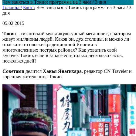
Чем заняться в Токио: программа на 3 часа / 3 дня
Головна /
Блог /
Чем заняться в Токио: программа на 3 часа / 3
дня
05.02.2015
Токио
– гигантский мультикультурный мегаполис, в котором
живут миллионы людей. Каков он, дух столицы, и можно ли
отыскать отголоски традиционной Японии в
многочисленных пестрых районах? Как ухватить свой
кусочек Токио, если в запасе есть только несколько часов,
несколько дней?
Советами
делится
Ханья Янагихара
, редактор CN Traveler и
коренная жительница Токио.