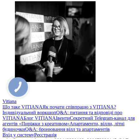
Vitiana
Що таке VITIANA
Як почати співпрацю з VITIANA?
Індивідуальний воркшоп
Q&A: питання та відповіді про
VITIANA
Блог VITIANA
Івенти
Секретний Telegram-канал для
агентів «Пиріжки з креативом»
Апартаменти, вілли, літні
будиночки
Q&A: бронювання вілл та апартаментів
Вхід у систему
Реєстрація