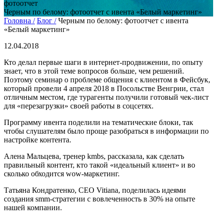
фотоотчет
Черным по белому: фотоотчет с ивента «Белый маркетинг»
Головна /
Блог /
Черным по белому: фотоотчет с ивента
«Белый маркетинг»
12.04.2018
Кто делал первые шаги в интернет-продвижении, по опыту
знает, что в этой теме вопросов больше, чем решений.
Поэтому семинар о проблеме общения с клиентом в Фейсбук,
который провели 4 апреля 2018 в Посольстве Венгрии, стал
отличным местом, где турагенты получили готовый чек-лист
для «перезагрузки» своей работы в соцсетях.
Программу ивента поделили на тематические блоки, так
чтобы слушателям было проще разобраться в информации по
настройке контента.
Алена Мальцева, тренер kmbs, рассказала, как сделать
правильный контент, кто такой «идеальный клиент» и во
сколько обходится wow-маркетинг.
Татьяна Кондратенко, CEO Vitiana, поделилась идеями
создания smm-стратегии с вовлеченность в 30% на опыте
нашей компании.