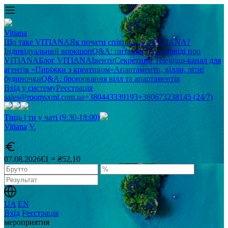
Vitiana
Що таке VITIANA
Як почати співпрацю з VITIANA?
Індивідуальний воркшоп
Q&A: питання та відповіді про
VITIANA
Блог VITIANA
Івенти
Секретний Telegram-канал для
агентів «Пиріжки з креативом»
Апартаменти, вілли, літні
будиночки
Q&A: бронювання вілл та апартаментів
Вхід у систему
Реєстрація
sales@roomsxml.com.ua
+380443339193
+380673238145 (24/7)
Тиць і ти у чаті (9:30-18:00)
Vitiana
V
.
07.08.2026
€1 = ₴52,10
UA
EN
Вхід
Реєстрація
мероприятия