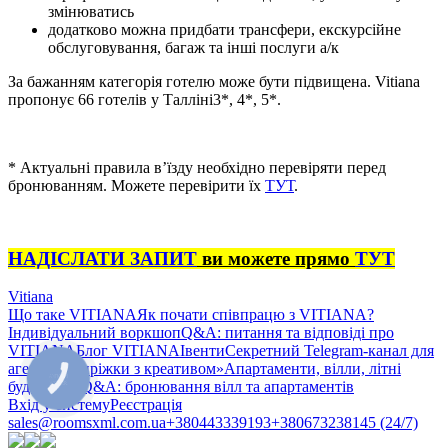
змінюватись
додатково можна придбати трансфери, екскурсійне
обслуговування, багаж та інші послуги а/к
За бажанням категорія готелю може бути підвищена. Vitiana
пропонує 66 готелів у Талліні3*, 4*, 5*.
* Актуальні правила в’їзду необхідно перевіряти перед
бронюванням. Можете перевірити їх
ТУТ
.
НАДІСЛАТИ ЗАПИТ
ви можете прямо
ТУТ
Vitiana
Що таке VITIANA
Як почати співпрацю з VITIANA?
Індивідуальний воркшоп
Q&A: питання та відповіді про
VITIANA
Блог VITIANA
Івенти
Секретний Telegram-канал для
агентів «Пиріжки з креативом»
Апартаменти, вілли, літні
КНОПКА
будиночки
Q&A: бронювання вілл та апартаментів
ЗВ'ЯЗКУ
Вхід у систему
Реєстрація
sales@roomsxml.com.ua
+380443339193
+380673238145 (24/7)