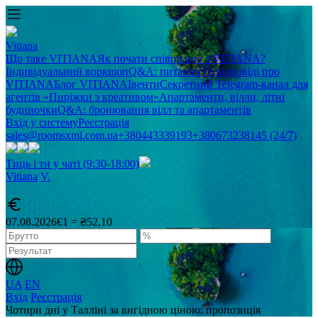
Vitiana
Що таке VITIANA
Як почати співпрацю з VITIANA?
Індивідуальний воркшоп
Q&A: питання та відповіді про
VITIANA
Блог VITIANA
Івенти
Секретний Telegram-канал для
агентів «Пиріжки з креативом»
Апартаменти, вілли, літні
будиночки
Q&A: бронювання вілл та апартаментів
Вхід у систему
Реєстрація
sales@roomsxml.com.ua
+380443339193
+380673238145 (24/7)
Тиць і ти у чаті (9:30-18:00)
Vitiana
V
.
07.08.2026
€1 = ₴52,10
UA
EN
Вхід
Реєстрація
Чотири дні у Талліні за вигідною ціною: пропозиція