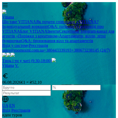
Vitiana
Що таке VITIANA
Як почати співпрацю з VITIANA?
Індивідуальний воркшоп
Q&A: питання та відповіді про
VITIANA
Блог VITIANA
Івенти
Секретний Telegram-канал для
агентів «Пиріжки з креативом»
Апартаменти, вілли, літні
будиночки
Q&A: бронювання вілл та апартаментів
Вхід у систему
Реєстрація
sales@roomsxml.com.ua
+380443339193
+380673238145 (24/7)
Тиць і ти у чаті (9:30-18:00)
Vitiana
V
.
06.08.2026
€1 = ₴52,10
UA
EN
Вхід
Реєстрація
идеи туров