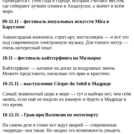
Проводится с 1998 года в городе, который считают местом,
где собирают лучшие оливки в Андалусии, а значит и всём
мире.
09-11.11 – фестиваль визуальных искусств Mira в
Барселоне
Аавангардная живопись, стрит-арт, инсталляции — и всё это
под современную электронную музыку. Для тонких натур —
очень интересный опыт.
10.11 – фестиваль кайтсерфинга на Мальорке
Кайтсерфинг — катание на доске за воздушных змеем.
Можете представить, насколько это ярко и красочно.
10-11.11 – выступления Cirque du Soleil в Мадриде
Самый знаменитый цирк в мире — тут и выбора нет, чем себя
занять, если ещё не видели их вживую и будете в Мадриде в
это время.
10-12.11 – Гран-при Валенсии по мотоспорту
На самом деле в гонке все ждут аварий — современная
«коррида» она такая. Но заодно это возможность увидеть