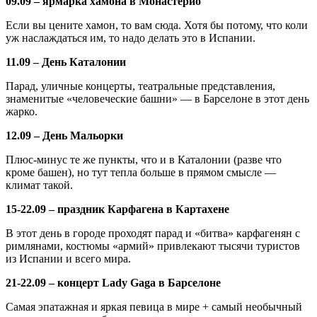
09.09 – ярмарка хамона в Монастерио
Если вы цените хамон, то вам сюда. Хотя бы потому, что коли
уж наслаждаться им, то надо делать это в Испании.
11.09 – День Каталонии
Парад, уличные концерты, театральные представления,
знаменитые «человеческие башни» — в Барселоне в этот день
жарко.
12.09 – День Мальорки
Плюс-минус те же пункты, что и в Каталонии (разве что
кроме башен), но тут тепла больше в прямом смысле —
климат такой.
15-22.09 – праздник Карфагена в Картахене
В этот день в городе проходят парад и «битва» карфагенян с
римлянами, костюмы «армий» привлекают тысячи туристов
из Испании и всего мира.
21-22.09 – концерт Lady Gaga в Барселоне
Самая эпатажная и яркая певица в мире + самый необычный