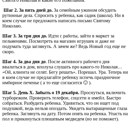
Святого Николая и какие его пожелания.
Шаг 2. За пять дней до.
За семейным ужином обсудить
рутинные дела. Спросить у ребенка, как садик (школа). Ни в
коем случае не предложить написать письмо Святому
Николаю.
Шаг 3. За три дня до.
Идти с работы, зайти в маркет за
пельменями. Посмотреть на магазин игрушек и даже не
подумать туда заглянуть. А зачем же? Ведь Новый год еще не
скоро.
Шаг 4. За два дня до
. После активного рабочего дня
ввалиться в дом, вполуха слушать про какого-то Николая…
«Ой, клиента не селят. Бегу решать». Порешал. Ура. Теперь ни
в коем случае не предлагайте ребенку испечь праздничное
имбирное печенье ( а то еще согласится 🙂 ).
Шаг 5. День Х. Забыть о 19 декабря.
Проснуться, включить
турборежим. Проверить телефон, соцсети и имейл. Быстро
собраться. Разбудить ребенка. Удивиться, что он ищет под
подушкой, ведь нельзя опоздать. Увидеть вытаращенные глаза
ребенка. Заглянуть на дату. Потом опять на ребенка. Упасть на
пол и прикинуться плюшевым медведем (но не поможет).