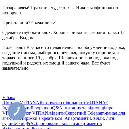
Поздравляем! Праздник чудес от Св. Николая официально
испорчен.
Представили? Съежились?
Сделайте глубокий вдох. Хорошая новость: сегодня только 12
декабря. Выдох.
Полегчало? В запасе-то целая неделя: на обсуждение подарка,
создание письма, имбирного печенья, покупку сюрприза и
торжественного 19 декабря, Шерлок-поисков подарка под
подушкой и радостных эмоций вашего чада. Все будет
замечательно.
Vitiana
Що таке VITIANA
Як почати співпрацю з VITIANA?
Індивідуальний воркшоп
Q&A: питання та відповіді про
КНОПКА
VITIANA
Блог VITIANA
Івенти
Секретний Telegram-канал для
ЗВ'ЯЗКУ
агентів «Пиріжки з креативом»
Апартаменти, вілли, літні
будиночки
Q&A: бронювання вілл та апартаментів
Вхід у систему
Реєстрація