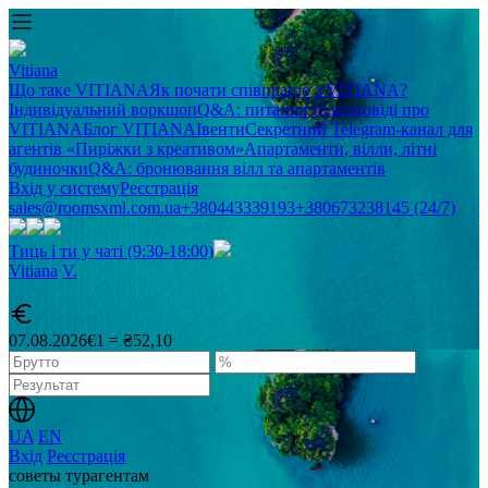
Vitiana
Що таке VITIANA
Як почати співпрацю з VITIANA?
Індивідуальний воркшоп
Q&A: питання та відповіді про
VITIANA
Блог VITIANA
Івенти
Секретний Telegram-канал для
агентів «Пиріжки з креативом»
Апартаменти, вілли, літні
будиночки
Q&A: бронювання вілл та апартаментів
Вхід у систему
Реєстрація
sales@roomsxml.com.ua
+380443339193
+380673238145 (24/7)
Тиць і ти у чаті (9:30-18:00)
Vitiana
V
.
07.08.2026
€1 = ₴52,10
UA
EN
Вхід
Реєстрація
советы турагентам