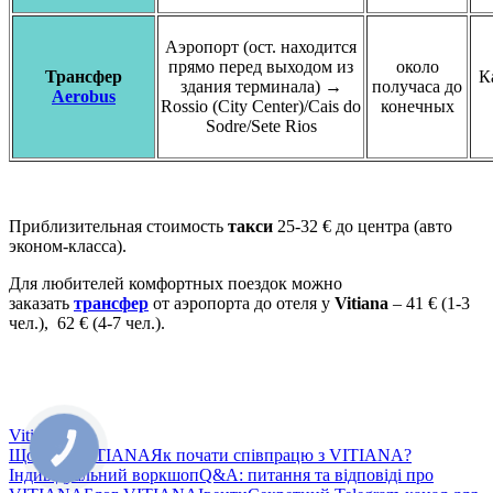
Аэропорт (ост. находится
прямо перед выходом из
около
Трансфер
К
здания терминала) →
получаса до
Aerobus
Rossio (City Center)/Cais do
конечных
Sodre/Sete Rios
Приблизительная стоимость
такси
25-32 € до центра (авто
эконом-класса).
Для любителей комфортных поездок можно
заказать
трансфер
от аэропорта до отеля у
Vitiana
– 41 € (1-3
чел.), 62 € (4-7 чел.).
Vitiana
Що таке VITIANA
Як почати співпрацю з VITIANA?
Індивідуальний воркшоп
Q&A: питання та відповіді про