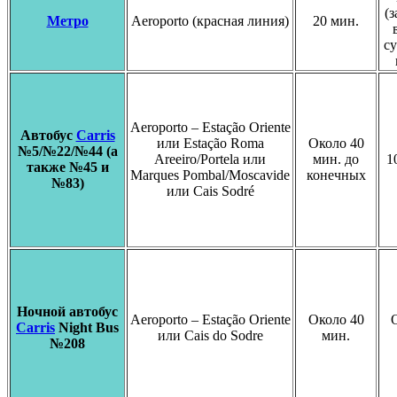
(з
Метро
Aeroporto (красная линия)
20 мин.
су
Aeroporto – Estação Oriente
Автобус
Carris
или Estação Roma
Около 40
№5/№22/№44 (а
Areeiro/Portela или
мин. до
1
также №45 и
Marques Pombal/Moscavide
конечных
№83)
или Cais Sodré
Ночной автобус
Aeroporto – Estação Oriente
Около 40
Carris
Night Bus
или Cais do Sodre
мин.
№208