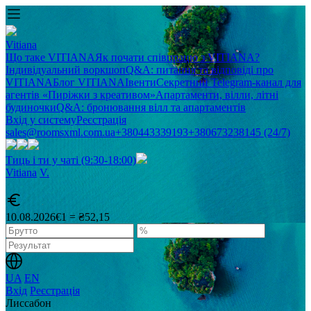
Vitiana
Що таке VITIANA
Як почати співпрацю з VITIANA?
Індивідуальний воркшоп
Q&A: питання та відповіді про
VITIANA
Блог VITIANA
Івенти
Секретний Telegram-канал для
агентів «Пиріжки з креативом»
Апартаменти, вілли, літні
будиночки
Q&A: бронювання вілл та апартаментів
Вхід у систему
Реєстрація
sales@roomsxml.com.ua
+380443339193
+380673238145 (24/7)
Тиць і ти у чаті (9:30-18:00)
Vitiana
V
.
10.08.2026
€1 = ₴52,15
UA
EN
Вхід
Реєстрація
Лиссабон