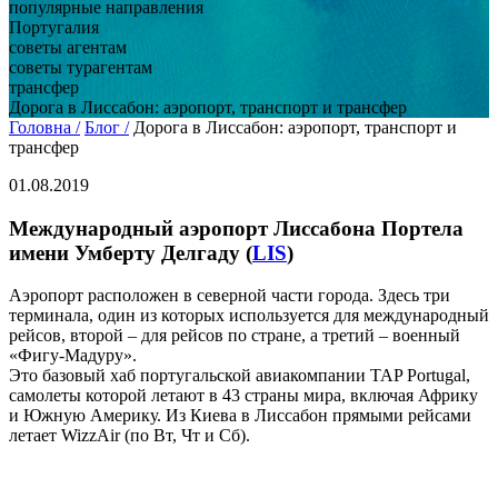
популярные направления
Португалия
советы агентам
советы турагентам
трансфер
Дорога в Лиссабон: аэропорт, транспорт и трансфер
Головна /
Блог /
Дорога в Лиссабон: аэропорт, транспорт и
трансфер
01.08.2019
Международный аэропорт Лиссабона Портела
имени Умберту Делгаду (
LIS
)
Аэропорт расположен в северной части города. Здесь три
терминала, один из которых используется для международный
рейсов, второй – для рейсов по стране, а третий – военный
«Фигу-Мадуру».
Это базовый хаб португальской авиакомпании TAP Portugal,
самолеты которой летают в 43 страны мира, включая Африку
и Южную Америку. Из Киева в Лиссабон прямыми рейсами
летает WizzAir (по Вт, Чт и Сб).