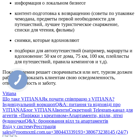
информация о локальном бизнесе
контент-подготовка к возвращению (советы по упаковке
чемодана, предметы первой необходимости для
путешествий, лучшее туристическое снаряжение,
списки для чтения, фильмы)
снимки, которые вдохновляют
подборки для автопутешествий (например, маршруты и
вдохновение: 50 км от дома, 75 км, 100 км, плейлисты
для путешествий, правила кемпингов и т.д).
Пока пандемия решает сворачиваться или нет, туризм должен
работать и показать клиентам свою осведомленность,
ответственность и заботу.
Vitiana
Що таке VITIANA
Як почати співпрацю з VITIANA?
Індивідуальний воркшоп
Q&A: питання та відповіді про
VITIANA
Блог VITIANA
Івенти
Секретний Telegram-канал для
агентів «Пиріжки з креативом»
Апартаменти, вілли, літні
будиночки
Q&A: бронювання вілл та апартаментів
Вхід у систему
Реєстрація
sales@roomsxml.com.ua
+380443339193
+380673238145 (24/7)