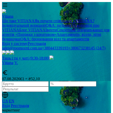
Vitiana
Що таке VITIANA
Як почати співпрацю з VITIANA?
Індивідуальний воркшоп
Q&A: питання та відповіді про
VITIANA
Блог VITIANA
Івенти
Секретний Telegram-канал для
агентів «Пиріжки з креативом»
Апартаменти, вілли, літні
будиночки
Q&A: бронювання вілл та апартаментів
Вхід у систему
Реєстрація
sales@roomsxml.com.ua
+380443339193
+380673238145 (24/7)
Тиць і ти у чаті (9:30-18:00)
Vitiana
V
.
07.08.2026
€1 = ₴52,10
UA
EN
Вхід
Реєстрація
маркетинг