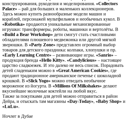
конструирования, рукоделия и моделирования.
«Collectors
Palace»
– рай для больших и маленьких коллекционеров.
Здесь можно купить разнообразные модели машин и
кораблей, персонажей мультфильмов и необычных кукол. В
«Robotika»
продаются уникальные механизированные
игрушки: трансформеры, роботы, машинки и вертолёты. В
«Build a Bear Workshop»
дети смогут стать счастливыми
обладателями плюшевого медвежонка или другой мягкой
зверюшки. В
«Party Zone»
представлен огромный выбор
товаров для детского праздника: колпаки, хлопушки и пр.
«Early Learning Centre»
– развивающие игры.
«Sanrio»
–
продукция бренда
«Hello Kitty»
.
«Candylicious»
– настоящее
царство сладкоежек. И это далеко не весь список. Порадовать
детей сладеньким можно в
«Great American Cookies»
, где
продают традиционное американское печенье с шоколадной
крошкой. В
«Slick Yogo»
можно отведать необычное
мороженое из йогурта. В
«Millions Of Milkshakes»
делают
вкуснейшие молочные коктейли на любой вкус.
Также за покупками для детей можно отправиться в район
Дейра, и отыскать там магазины
«Day-Today»
,
«Baby Shop»
и
«LuLu»
.
Ночлег в Дубае