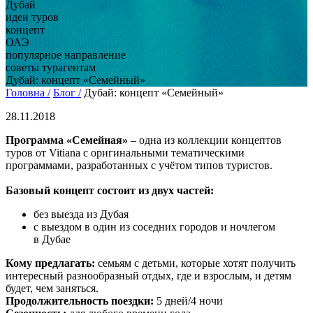
Дубай
идеи туров
концепт
ОАЭ
популярное направление
советы турагентам
Дубай: концепт «Семейный»
Головна /
Блог /
Дубай: концепт «Семейный»
28.11.2018
Программа «Семейная»
– одна из коллекции концептов
туров от Vitiana с оригинальными тематическими
программами, разработанных с учётом типов туристов.
Базовый концепт состоит из двух частей:
без выезда из Дубая
с выездом в один из соседних городов и ночлегом
в Дубае
Кому предлагать:
семьям с детьми, которые хотят получить
интересный разнообразный отдых, где и взрослым, и детям
будет, чем заняться.
Продолжительность поездки:
5 дней/4 ночи