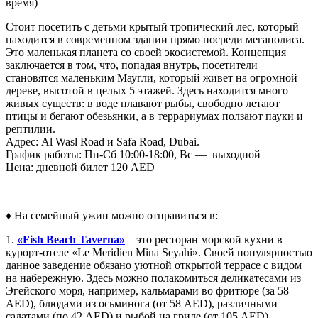
время)
Стоит посетить с детьми крытый тропический лес, который
находится в современном здании прямо посреди мегаполиса.
Это маленькая планета со своей экосистемой. Концепция
заключается в том, что, попадая внутрь, посетители
становятся маленьким Маугли, который живет на огромной
дереве, высотой в целых 5 этажей. Здесь находится много
живых существ: в воде плавают рыбы, свободно летают
птицы и бегают обезьянки, а в террариумах ползают пауки и
рептилии.
Адрес: Al Wasl Road и Safa Road, Dubai.
График работы: Пн-Сб 10:00-18:00, Вс — выходной
Цена: дневной билет 120 AED
♦ На семейный ужин можно отправиться в:
1.
«Fish Beach Taverna»
– это ресторан морской кухни в
курорт-отеле «Le Meridien Mina Seyahi». Своей популярностью
данное заведение обязано уютной открытой террасе с видом
на набережную. Здесь можно полакомиться деликатесами из
Эгейского моря, например, кальмарами во фритюре (за 58
AED), блюдами из осьминога (от 58 AED), различными
салатами (по 42 AED) и рыбой на гриле (от 105 AED).