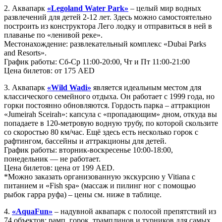
2. Аквапарк
«Legoland Water Park»
– целый мир водных
развлечений для детей 2-12 лет. Здесь можно самостоятельно
построить из конструктора Лего лодку и отправиться в ней в
плаванье по «ленивой реке».
Местонахождение: развлекательный комплекс «Dubai Parks
and Resorts».
График работы: Сб-Ср 11:00-20:00, Чт и Пт 11:00-21:00
Цена билетов: от 175 AED
3. Аквапарк
«Wild Wadi»
является идеальным местом для
классического семейного отдыха. Он работает с 1999 года, но
горки постоянно обновляются. Гордость парка – аттракцион
«Jumeirah Sceirah»: капсула с «пропадающим» дном, откуда вы
попадаете в 120-метровую водную трубу, по которой скользите
со скоростью 80 км/час. Ещё здесь есть несколько горок с
рафтингом, бассейны и аттракционы для детей.
График работы: вторник-воскресенье 10:00-18:00,
понедельник — не работает.
Цена билетов: цена от 199 AED.
*Можно заказать организованную экскурсию у Vitiana с
питанием и «Fish spa» (массаж и пилинг ног с помощью
рыбок гарра руфа) – цены см. ниже в таблице.
4.
«AquaFun»
– надувной аквапарк с полосой препятствий из
74 объектов: рамп, горок, трамплинов и турников для самых