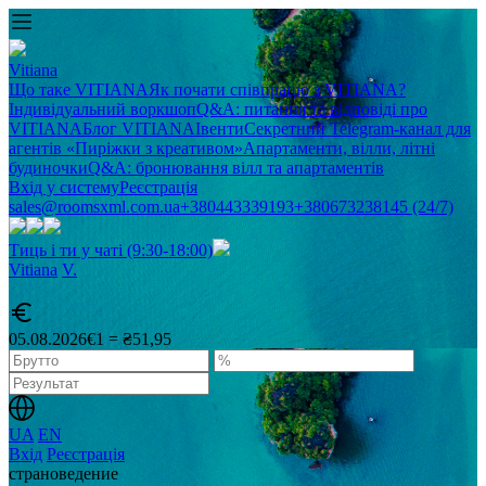
Vitiana
Що таке VITIANA
Як почати співпрацю з VITIANA?
Індивідуальний воркшоп
Q&A: питання та відповіді про
VITIANA
Блог VITIANA
Івенти
Секретний Telegram-канал для
агентів «Пиріжки з креативом»
Апартаменти, вілли, літні
будиночки
Q&A: бронювання вілл та апартаментів
Вхід у систему
Реєстрація
sales@roomsxml.com.ua
+380443339193
+380673238145 (24/7)
Тиць і ти у чаті (9:30-18:00)
Vitiana
V
.
05.08.2026
€1 = ₴51,95
UA
EN
Вхід
Реєстрація
cтрановедение