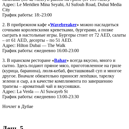
Адрес: Le Meridien Mina Seyahi, Al Sufouh Road, Dubai Media
City
График работы: 18:-23:00
2. В прибрежном кафе
«
Wavebreaker
»
можно насладиться
сочными королевскими креветками, бургерами, а позже
сыграть в настольные игры. Бургеры стоит от 72 AED, салаты
– от 61 AED, десерты – по 51 AED.
Адрес: Hilton Dubai — The Walk
График работы: ежедневно 16:00-23:00
3. В иранском ресторане
«
Bahar
»
всегда вкусно, много и
сытно. Здесь подают пряное мясо, приготовленное на гриле
(курица, баранина), люля-кебаб, фисташковый суп и многое
другое. Вначале обязательно приносят лепёшки, тарелку
зелени и сыр, а в качестве комплимента по завершению
трапезы – ароматный чай и вкусняшки.
Адрес: La Verda — Al Suwayeb St
График работы: ежедневно 13:00-23:30
Ночлег в Дубае
День 5