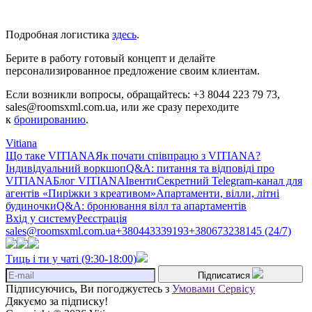
Подробная логистика
здесь
.
Берите в работу готовый концепт и делайте
персонализированное предложение своим клиентам.
Если возникли вопросы, обращайтесь: +3 8044 223 79 73,
sales@roomsxml.com.ua, или же сразу переходите
к
бронированию
.
Vitiana
Що таке VITIANA
Як почати співпрацю з VITIANA?
Індивідуальний воркшоп
Q&A: питання та відповіді про
VITIANA
Блог VITIANA
Івенти
Секретний Telegram-канал для
агентів «Пиріжки з креативом»
Апартаменти, вілли, літні
будиночки
Q&A: бронювання вілл та апартаментів
Вхід у систему
Реєстрація
sales@roomsxml.com.ua
+380443339193
+380673238145 (24/7)
Тиць і ти у чаті (9:30-18:00)
Підписатися
Підписуючись, Ви погоджуєтесь з
Умовами Сервісу
Дякуємо за підписку!