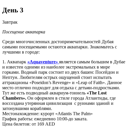
День 3
Завтрак
Посещение аквапарка
Среди многочисленных достопримечательностей Дубая
самыми посещаемыми остаются аквапарки. Знакомьтесь с
лучшими в городе:
1. Аквапарк
«Aquaventure»
является самым большим в Дубае
и известен одними из наиболее экстремальных в мире
горками. Водный парк состоит из двух башен: Посейдон и
Нептун. Любителям острых ощущений стоит испытать
аттракционы «Poseidon’s Revenge» и «Leap of Faith». Данное
место отлично подходит для отдыха с детьми-подростками.
Тут же есть подводный аквариум-тоннель
«The Lost
Chambers».
Он оформлен в стиле города Атлантиды, где
воссоздана утерянная цивилизация с руинами зданий и
затонувшими кораблями.
Местонахождение: курорт «Atlantis The Palm»
График работы: ежедневно 10:00-до заката.
Цена билетов: от 169 AED