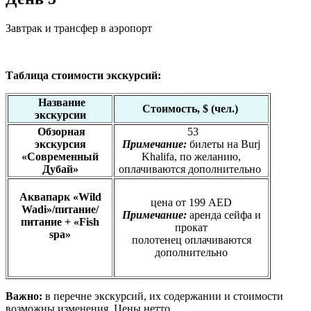
Завтрак и трансфер в аэропорт
Таблица стоимости экскурсий:
Название
Стоимость, $ (чел.)
экскурсии
Обзорная
53
экскурсия
Примечание:
билеты на Burj
«Современный
Khalifa, по желанию,
Дубай»
оплачиваются дополнительно
Аквапарк «Wild
цена от 199 AED
Wadi»/питание/
Примечание:
аренда сейфа и
питание + «Fish
прокат
spa»
полотенец оплачиваются
дополнительно
Важно:
в перечне экскурсий, их содержании и стоимости
возможны изменения. Цены нетто.