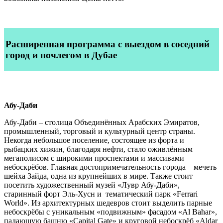
Расширенная программа
с выездом в соседний
город и ночлегом в Дубае
Абу-Даби
Абу-Даби – столица Объединённых Арабских Эмиратов,
промышленный, торговый и культурный центр страны.
Некогда небольшое поселение, состоящее из форта и
рыбацких хижин, благодаря нефти, стало оживлённым
мегаполисом с широкими проспектами и массивами
небоскрёбов. Главная достопримечательность города – мечеть
шейха Зайда, одна из крупнейших в мире. Также стоит
посетить художественный музей «Лувр Абу-Даби»,
старинный форт Эль-Хусн и тематический парк «Ferrari
World». Из архитектурных шедевров стоит выделить парные
небоскрёбы с уникальным «подвижным» фасадом «Al Bahar»,
падающую башню «Capital Gate» и круговой небоскрёб «Aldar