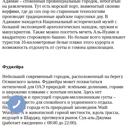
Аджман – спокойный провинциальный городок, небогатый
на развлечения. Тут есть морской порт, знаменитый своими
верфями, где до сих пор по старинным технологиям
производят традиционные арабские парусники доу. В
Аджмане находится Национальный исторический музей с
большой экспозицией археологических находок, оружия и
манускриптов. Также можно посетить мечеть Аль-Нуами и
квадратную сторожевую башню. Но больше всего привлекают
туристов 16-километровые белые пляжи этого курорта и
возможность отдохнуть от суеты и гомона цивилизации.
Фуджейра
Небольшой современный городок, расположенный на берегу
Османского залива. Фуджейра может похвастаться
нетипичной для ОАЭ природой: зелёными долинами, горами
и широкими пляжами с золотым песком. Здесь нет
небоскребов и присущей городам-миллионникам суеты –
идеальное место для спокойного и уединенного отдыха.
Недалеко от города есть природный заповедник Wadi
Wurayah. А в живописной горной местности, вдоль трассы,
ведущей в Шарджу, протянулся рынок Сук-аль-Джумаа
(работает ежедневно с 08:00 до 22:00).