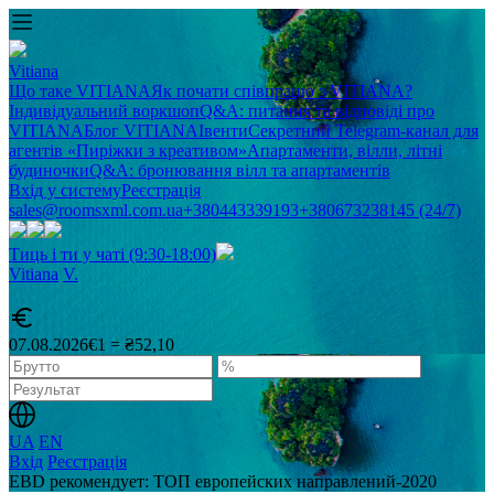
Vitiana
Що таке VITIANA
Як почати співпрацю з VITIANA?
Індивідуальний воркшоп
Q&A: питання та відповіді про
VITIANA
Блог VITIANA
Івенти
Секретний Telegram-канал для
агентів «Пиріжки з креативом»
Апартаменти, вілли, літні
будиночки
Q&A: бронювання вілл та апартаментів
Вхід у систему
Реєстрація
sales@roomsxml.com.ua
+380443339193
+380673238145 (24/7)
Тиць і ти у чаті (9:30-18:00)
Vitiana
V
.
07.08.2026
€1 = ₴52,10
UA
EN
Вхід
Реєстрація
EBD рекомендует: ТОП европейских направлений-2020