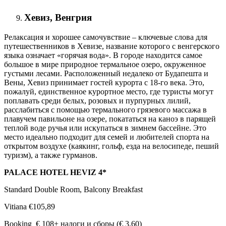
Хевиз, Венгрия
Релаксация и хорошее самочувствие – ключевые слова для
путешественников в Хевизе, название которого с венгерского
языка означает «горячая вода». В городе находится самое
большое в мире природное термальное озеро, окруженное
густыми лесами. Расположенный недалеко от Будапешта и
Вены, Хевиз принимает гостей курорта с 18-го века. Это,
пожалуй, единственное курортное место, где туристы могут
поплавать среди белых, розовых и пурпурных лилий,
расслабиться с помощью термального грязевого массажа в
плавучем павильоне на озере, покататься на каноэ в парящей
теплой воде ручья или искупаться в зимнем бассейне. Это
место идеально подходит для семей и любителей спорта на
открытом воздухе (каякинг, гольф, езда на велосипеде, пеший
туризм), а также гурманов.
PALACE HOTEL HEVIZ 4*
Standard Double Room, Balcony Breakfast
Vitiana €105,89
Booking € 108+ налоги и сборы (€ 3,60)