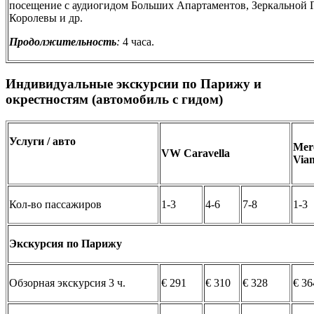
посещение с аудиогидом Больших Апартаментов, Зеркальной Г
Королевы и др.
Продолжительность
:
4 часа.
Индивидуальные экскурсии по Парижу и
окрестностям (автомобиль с гидом)
Услуги / авто
Mer
VW Caravella
Via
Кол-во пассажиров
1-3
4-6
7-8
1-3
Экскурсия по Парижу
Обзорная экскурсия 3 ч.
€ 291
€ 310
€ 328
€ 36