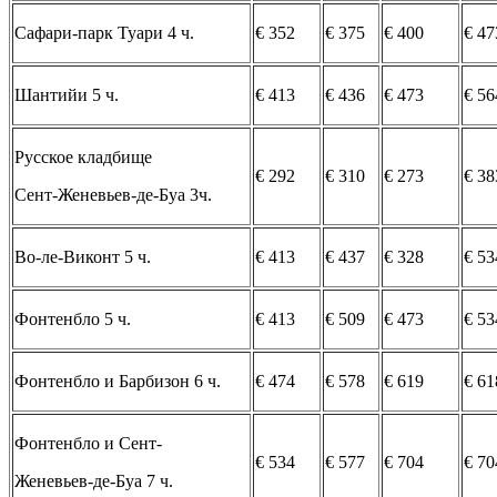
Сафари-парк Туари 4 ч.
€ 352
€ 375
€ 400
€ 47
Шантийи 5 ч.
€ 413
€ 436
€ 473
€ 56
Русское кладбище
€ 292
€ 310
€ 273
€ 38
Сент-Женевьев-де-Буа 3ч.
Во-ле-Виконт 5 ч.
€ 413
€ 437
€ 328
€ 53
Фонтенбло 5 ч.
€ 413
€ 509
€ 473
€ 53
Фонтенбло и Барбизон 6 ч.
€ 474
€ 578
€ 619
€ 61
Фонтенбло и Сент-
€ 534
€ 577
€ 704
€ 70
Женевьев-де-Буа 7 ч.