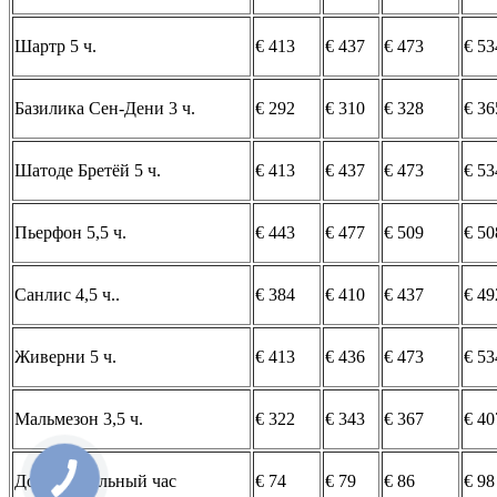
Шартр 5 ч.
€ 413
€ 437
€ 473
€ 53
Базилика Сен-Дени 3 ч.
€ 292
€ 310
€ 328
€ 36
Шатоде Бретёй 5 ч.
€ 413
€ 437
€ 473
€ 53
Пьерфон 5,5 ч.
€ 443
€ 477
€ 509
€ 50
Сaнлис 4,5 ч..
€ 384
€ 410
€ 437
€ 49
Живерни 5 ч.
€ 413
€ 436
€ 473
€ 53
Мальмезон 3,5 ч.
€ 322
€ 343
€ 367
€ 40
Дополнительный час
€ 74
€ 79
€ 86
€ 98