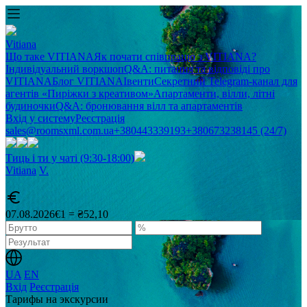
Vitiana
Що таке VITIANA
Як почати співпрацю з VITIANA?
Індивідуальний воркшоп
Q&A: питання та відповіді про
VITIANA
Блог VITIANA
Івенти
Секретний Telegram-канал для
агентів «Пиріжки з креативом»
Апартаменти, вілли, літні
будиночки
Q&A: бронювання вілл та апартаментів
Вхід у систему
Реєстрація
sales@roomsxml.com.ua
+380443339193
+380673238145 (24/7)
Тиць і ти у чаті (9:30-18:00)
Vitiana
V
.
07.08.2026
€1 = ₴52,10
UA
EN
Вхід
Реєстрація
Тарифы на экскурсии