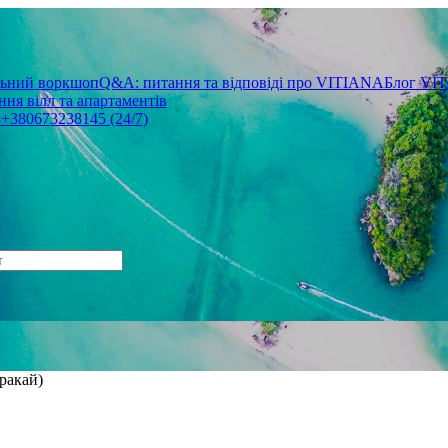
льний воркшоп
Q&A: питання та відповіді про VITIANA
Блог VI
ня вілл та апартаментів
3
+380673238145 (24/7)
ракай)