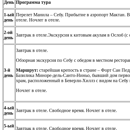
День
Программа тура
1-ый
Перелет Манила – Себу. Прибытие в аэропорт Мактан. В
день
отеле. Ночлег в отеле.
2-ой
Завтрак в отеле.Экскурсия к китовым акулам в Ослоб (с 
день
Завтрак в отеле.
Обзорная экскурсия по Себу с обедом в местном рестора
3-й
Маршрут:
старейшая крепость в стране – Форт Сан Педр
день
Базилика Миноре-дель-Санто-Ниньо, бывший дом первог
храм, расположенный в Беверли-Хиллз с видом на Себу 
Ночлег в отеле.
4-ый
Завтрак в отеле. Свободное время. Ночлег в отеле.
день
5-ый
Завтрак в отеле. Свободное время. Ночлег в отеле.