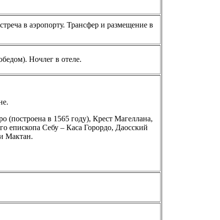
стреча в аэропорту. Трансфер и размещение в
обедом). Ночлег в отеле.
не.
о (построена в 1565 году), Крест Магеллана,
о епископа Себу – Каса Горордо, Даосский
и Мактан.