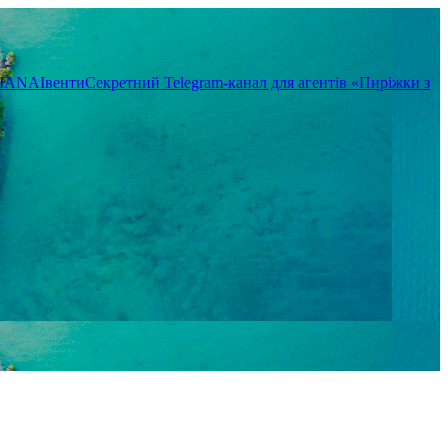
TIANA
Івенти
Секретний Telegram-канал для агентів «Пиріжки з