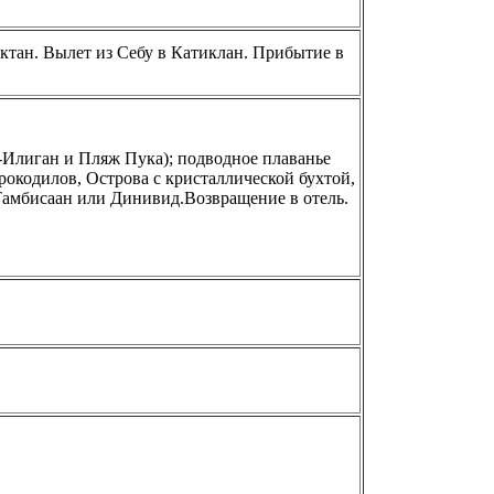
актан. Вылет из Себу в Катиклан. Прибытие в
-Илиган и Пляж Пука); подводное плаванье
рокодилов, Острова с кристаллической бухтой,
Тамбисаан или Динивид.Возвращение в отель.