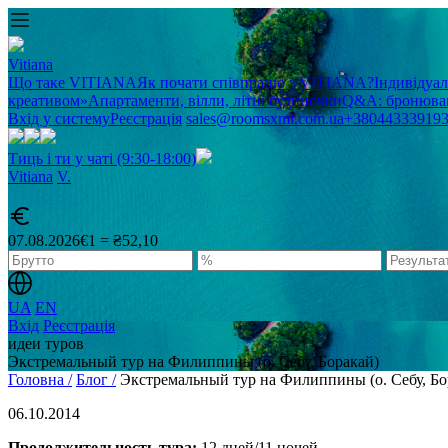
Vitiana
Що таке VITIANA
Як почати співпрацю з VITIANA?
Індивідуа
креативом»
Апартаменти, вілли, літні будиночки
Q&A: бронюван
Вхід у систему
Реєстрація
sales@roomsxml.com.ua
+38044333919
Тиць і ти у чаті (9:30-18:00)
Vitiana
V
.
07.08.2026
€1 = ₴52,10
UA
EN
Вхід
Реєстрація
идеи туров
Экстремальный тур на Филиппины (о. Себу, Боракай)
Головна /
Блог /
Экстремальный тур на Филиппины (о. Себу, Бо
06.10.2014
Продолжительность тура:
12 дней/11 ночей