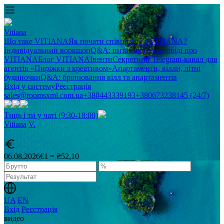
Vitiana
Що таке VITIANA
Як почати співпрацю з VITIANA?
Індивідуальний воркшоп
Q&A: питання та відповіді про
VITIANA
Блог VITIANA
Івенти
Секретний Telegram-канал для
агентів «Пиріжки з креативом»
Апартаменти, вілли, літні
будиночки
Q&A: бронювання вілл та апартаментів
Вхід у систему
Реєстрація
sales@roomsxml.com.ua
+380443339193
+380673238145 (24/7)
Тиць і ти у чаті (9:30-18:00)
Vitiana
V
.
06.08.2026
€1 = ₴52,10
UA
EN
Вхід
Реєстрація
видео