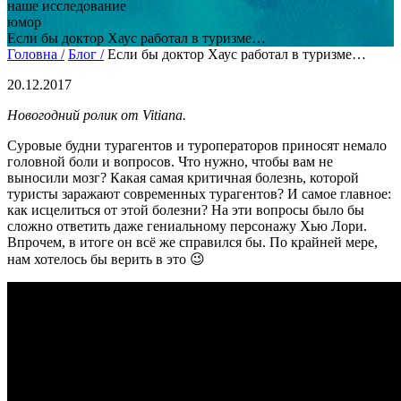
наше исследование
юмор
Если бы доктор Хаус работал в туризме…
Головна /
Блог /
Если бы доктор Хаус работал в туризме…
20.12.2017
Новогодний ролик от Vitiana.
Суровые будни турагентов и туроператоров приносят немало
головной боли и вопросов. Что нужно, чтобы вам не
выносили мозг? Какая самая критичная болезнь, которой
туристы заражают современных турагентов? И самое главное:
как исцелиться от этой болезни? На эти вопросы было бы
сложно ответить даже гениальному персонажу Хью Лори.
Впрочем, в итоге он всё же справился бы. По крайней мере,
нам хотелось бы верить в это 😉