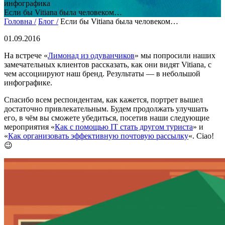
инфографика
Если бы Vitiana была человеком…
Головна /
Блог /
Если бы Vitiana была человеком…
01.09.2016
На встрече «
Лимонад из одуванчиков
» мы попросили наших
замечательных клиентов рассказать, как они видят Vitiana, с
чем ассоциируют наш бренд. Результаты — в небольшой
инфографике.
Спасибо всем респондентам, как кажется, портрет вышел
достаточно привлекательным. Будем продолжать улучшать
его, в чём вы сможете убедиться, посетив наши следующие
мероприятия «
Как с помощью IT стать другом туриста
» и
«
Как организовать эффективную почтовую рассылку
«. Ciao!
😉