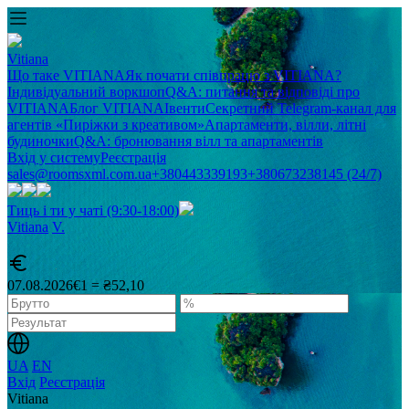
Vitiana
Що таке VITIANA
Як почати співпрацю з VITIANA?
Індивідуальний воркшоп
Q&A: питання та відповіді про
VITIANA
Блог VITIANA
Івенти
Секретний Telegram-канал для
агентів «Пиріжки з креативом»
Апартаменти, вілли, літні
будиночки
Q&A: бронювання вілл та апартаментів
Вхід у систему
Реєстрація
sales@roomsxml.com.ua
+380443339193
+380673238145 (24/7)
Тиць і ти у чаті (9:30-18:00)
Vitiana
V
.
07.08.2026
€1 = ₴52,10
UA
EN
Вхід
Реєстрація
Vitiana