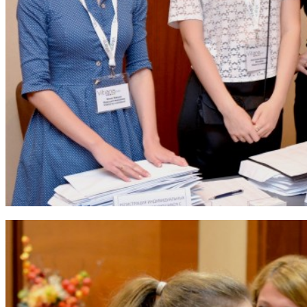
Ваше ім'я
Так, будь ласка, повідомляйте мене про новини, події та
пропозиції
*
Підписуючись на розсилку, ви погоджуєтесь з
Правилами
користування и Політикою конфіденційності
та даєте згоду на
використання файлів cookie і передачу своїх персональних
даних
*
Дізнатися більше!