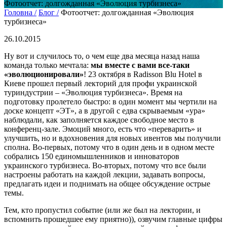
Фотоотчет: долгожданная «Эволюция турбизнеса»
Головна /
Блог /
Фотоотчет: долгожданная «Эволюция
турбизнеса»
26.10.2015
Ну вот и случилось то, о чем еще два месяца назад наша
команда только мечтала:
мы вместе с вами все-таки
«эволюционировали»
! 23 октября в Radisson Blu Hotel в
Киеве прошел первый лекторий для профи украинской
туриндустрии – «Эволюция турбизнеса». Время на
подготовку пролетело быстро: в один момент мы чертили на
доске концепт «ЭТ», а в другой с едва скрываемым «ура»
наблюдали, как заполняется каждое свободное место в
конференц-зале. Эмоций много, есть что «переварить» и
улучшить, но и вдохновения для новых ивентов мы получили
сполна. Во-первых, потому что в один день и в одном месте
собрались 150 единомышленников и инноваторов
украинского турбизнеса. Во-вторых, потому что все были
настроены работать на каждой лекции, задавать вопросы,
предлагать идеи и поднимать на общее обсуждение острые
темы.
Тем, кто пропустил событие (или же был на лектории, и
вспомнить прошедшее ему приятно)), озвучим главные цифры