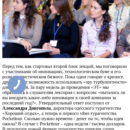
Перед тем, как стартовал второй блок лекций, мы поговорили
с участниками об инновациях, технологическом буме и его
роли в туристическом бизнесе. Пока одни говорят о кризисе,
другие ищут возможность использовать «эру турбулентности»
для развития. За пару недель до проведения «ЭТ» мы
обратились к слушателям лектория с вопросом: «пытались ли
вы внедрить какие-либо инновации в своей компании за
последний год?». Утвердительный ответ поступил от
Александра Довгопола
, директора одесского турагентства
«Хороший отдых», а теперь и первого viber-турагентства
Pockettour. Сколько нужно времени / денег на то, чтобы идея
ожила? В случае с Pockettour – одна неделя / тысяча долларов.
В результате новый формат турагентства привлек сотни