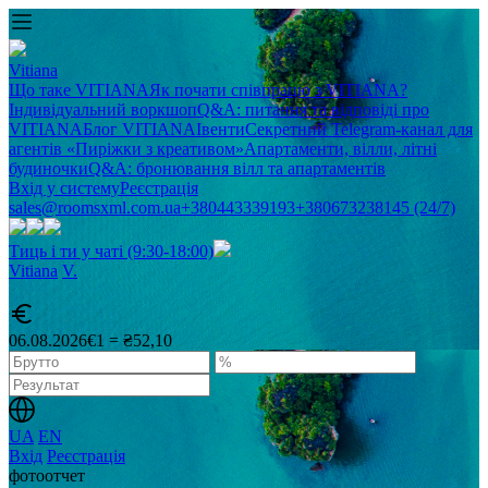
Vitiana
Що таке VITIANA
Як почати співпрацю з VITIANA?
Індивідуальний воркшоп
Q&A: питання та відповіді про
VITIANA
Блог VITIANA
Івенти
Секретний Telegram-канал для
агентів «Пиріжки з креативом»
Апартаменти, вілли, літні
будиночки
Q&A: бронювання вілл та апартаментів
Вхід у систему
Реєстрація
sales@roomsxml.com.ua
+380443339193
+380673238145 (24/7)
Тиць і ти у чаті (9:30-18:00)
Vitiana
V
.
06.08.2026
€1 = ₴52,10
UA
EN
Вхід
Реєстрація
фотоотчет