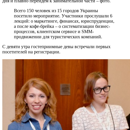
дня и плавно перейдем к занимательной части – фото.
Всего 150 человек из 15 городов Украины
посетило мероприятие. Участники прослушали 6
лекций: о маркетинге, финансах, юриспруденции,
а после кофе-брейка – о систематизации бизнес-
процессов, клиентском сервисе и SMM-
продвижении для туристических компаний.
С девяти утра гостеприимные девы встречали первых
посетителей на регистрации.
Не любите все ускладнювати?
Тоді підписуйтеся та дивуйтеся,
наскільки легко працювати
Електронна пошта
*