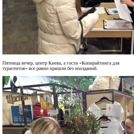
Ваше ім'я
Так, будь ласка, повідомляйте мене про новини, події та
пропозиції
*
Підписуючись на розсилку, ви погоджуєтесь з
Правилами
користування и Політикою конфіденційності
та даєте згоду на
Пятница вечер, центр Киева, а гости «Копирайтинга для
використання файлів cookie і передачу своїх персональних
турагентов» все равно пришли без опозданий.
даних
*
Дізнатися більше!