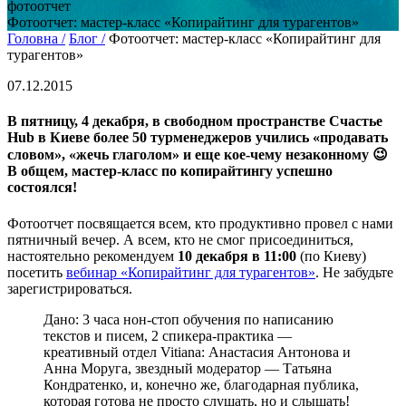
фотоотчет
Фотоотчет: мастер-класс «Копирайтинг для турагентов»
Головна /
Блог /
Фотоотчет: мастер-класс «Копирайтинг для
турагентов»
07.12.2015
В пятницу, 4 декабря, в свободном пространстве Счастье
Hub в Киеве более 50 турменеджеров учились «продавать
словом», «жечь глаголом» и еще кое-чему незаконному 😉
В общем, мастер-класс по копирайтингу успешно
состоялся!
Фотоотчет посвящается всем, кто продуктивно провел с нами
пятничный вечер. А всем, кто не смог присоединиться,
настоятельно рекомендуем
10 декабря в 11:00
(по Киеву)
посетить
вебинар «Копирайтинг для турагентов»
. Не забудьте
зарегистрироваться.
Дано: 3 часа нон-стоп обучения по написанию
текстов и писем, 2 спикера-практика —
креативный отдел Vitiana: Анастасия Антонова и
Анна Моруга, звездный модератор — Татьяна
Кондратенко, и, конечно же, благодарная публика,
которая готова не просто слушать, но и слышать!