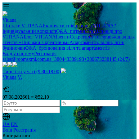
Vitiana
Що таке VITIANA
Як почати співпрацю з VITIANA?
Індивідуальний воркшоп
Q&A: питання та відповіді про
VITIANA
Блог VITIANA
Івенти
Секретний Telegram-канал для
агентів «Пиріжки з креативом»
Апартаменти, вілли, літні
будиночки
Q&A: бронювання вілл та апартаментів
Вхід у систему
Реєстрація
sales@roomsxml.com.ua
+380443339193
+380673238145 (24/7)
Тиць і ти у чаті (9:30-18:00)
Vitiana
V
.
07.08.2026
€1 = ₴52,10
UA
EN
Вхід
Реєстрація
Копирайтинг