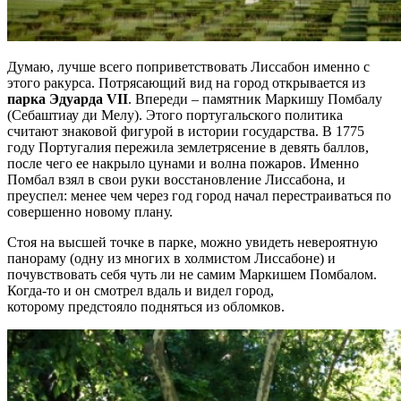
Ваше ім'я
Думаю, лучше всего поприветствовать Лиссабон именно с
этого ракурса. Потрясающий вид на город открывается из
парка Эдуарда VII
. Впереди – памятник Маркишу Помбалу
Так, будь ласка, повідомляйте мене про новини, події та
(Себаштиау ди Мелу). Этого португальского политика
пропозиції
*
считают знаковой фигурой в истории государства. В 1775
году Португалия пережила землетрясение в девять баллов,
Підписуючись на розсилку, ви погоджуєтесь з
Правилами
после чего ее накрыло цунами и волна пожаров. Именно
користування и Політикою конфіденційності
та даєте згоду на
Помбал взял в свои руки восстановление Лиссабона, и
використання файлів cookie і передачу своїх персональних
преуспел: менее чем через год город начал перестраиваться по
даних
*
совершенно новому плану.
Стоя на высшей точке в парке, можно увидеть невероятную
Дізнатися більше!
панораму (одну из многих в холмистом Лиссабоне) и
почувствовать себя чуть ли не самим Маркишем Помбалом.
Когда-то и он смотрел вдаль и видел город,
которому предстояло подняться из обломков.