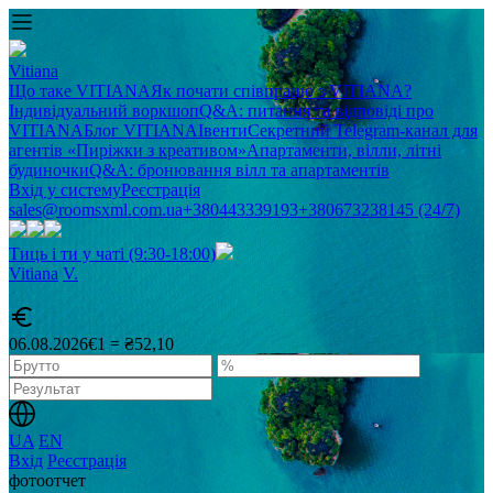
Vitiana
Що таке VITIANA
Як почати співпрацю з VITIANA?
Індивідуальний воркшоп
Q&A: питання та відповіді про
VITIANA
Блог VITIANA
Івенти
Секретний Telegram-канал для
агентів «Пиріжки з креативом»
Апартаменти, вілли, літні
будиночки
Q&A: бронювання вілл та апартаментів
Вхід у систему
Реєстрація
sales@roomsxml.com.ua
+380443339193
+380673238145 (24/7)
Тиць і ти у чаті (9:30-18:00)
Vitiana
V
.
06.08.2026
€1 = ₴52,10
UA
EN
Вхід
Реєстрація
фотоотчет