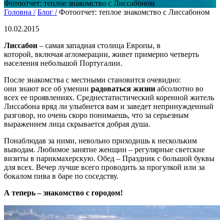
Фотоотчет: теплое знакомство с Лиссабоном
Головна /
Блог /
Фотоотчет: теплое знакомство с Лиссабоном
10.02.2015
Лиссабон
– самая западная столица Европы, в
которой, включая агломерации, живет примерно четверть
населения небольшой Португалии.
После знакомства с местными становится очевидно:
они знают все об умении
радоваться жизни
абсолютно во
всех ее проявлениях. Среднестатистический коренной житель
Лиссабона вряд ли улыбнется вам и заведет непринужденный
разговор, но очень скоро понимаешь, что за серьезным
выражением лица скрывается добрая душа.
Понаблюдав за ними, невольно приходишь к нескольким
выводам. Любимое занятие женщин – регулярные светские
визиты в парикмахерскую. Обед – Праздник с большой буквы
для всех. Вечер лучше всего проводить за прогулкой или за
бокалом пива в баре по соседству.
А теперь – знакомство с городом!