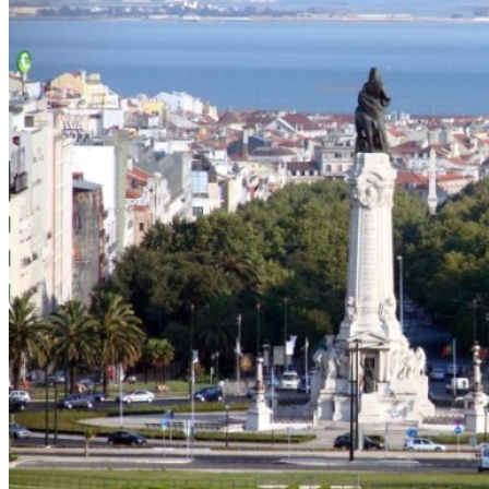
Не любите все ускладнювати?
Тоді підписуйтеся та дивуйтеся,
наскільки легко працювати
Електронна пошта
*