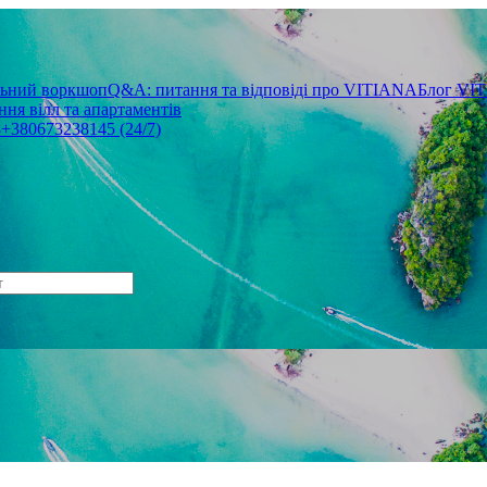
льний воркшоп
Q&A: питання та відповіді про VITIANA
Блог VI
ня вілл та апартаментів
3
+380673238145 (24/7)