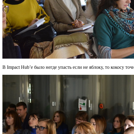
В Impact Hub’е было негде упасть если не яблоку, то кокосу точ