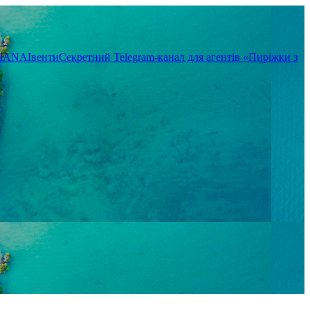
TIANA
Івенти
Секретний Telegram-канал для агентів «Пиріжки з