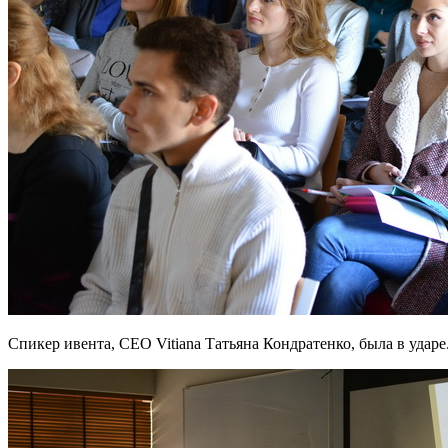
Спикер ивента, CEO Vitiana Татьяна Кондратенко, была в ударе