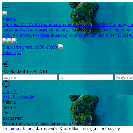
Vitiana
Що таке VITIANA
Як почати співпрацю з VITIANA?
Індивідуа
креативом»
Апартаменти, вілли, літні будиночки
Q&A: бронюван
Вхід у систему
Реєстрація
sales@roomsxml.com.ua
+38044333919
Тиць і ти у чаті (9:30-18:00)
Vitiana
V
.
07.08.2026
€1 = ₴52,10
UA
EN
Вхід
Реєстрація
Vitiana
ивенты
Одесса
фотоотчет
Фотоотчёт. Как Vitiana съездила в Одессу
Головна /
Блог /
Фотоотчёт. Как Vitiana съездила в Одессу