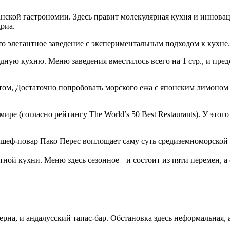
нской гастрономии. Здесь правит молекулярная кухня и иннова
дриа.
то элегантное заведение с экспериментальным подходом к кухне.
дную кухню. Меню заведения вместилось всего на 1 стр., и пред
этом, Достаточно попробовать морского ежа с японским лимоном
ре (согласно рейтингу The World’s 50 Best Restaurants). У этог
 шеф-повар Пако Перес
воплощает саму суть средиземноморской
ной кухни. Меню здесь сезонное и состоит из пяти перемен, а 
рна, и андалусский тапас-бар. Обстановка здесь неформальная, а