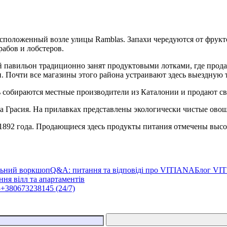
сположенный возле улицы Ramblas. Запахи чередуются от фрукт
абов и лобстеров.
й павильон традиционно занят продуктовыми лотками, где прода
. Почти все магазины этого района устраивают здесь выездную 
ь собираются местные производители из Каталонии и продают св
а Грасия. На прилавках представлены экологически чистые ово
1892 года. Продающиеся здесь продукты питания отмечены высо
льний воркшоп
Q&A: питання та відповіді про VITIANA
Блог VI
ня вілл та апартаментів
3
+380673238145 (24/7)