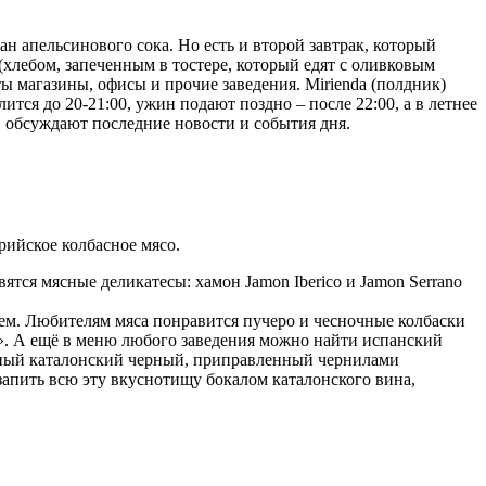
н апельсинового сока. Но есть и второй завтрак, который
 (хлебом, запеченным в тостере, который едят с оливковым
ты магазины, офисы и прочие заведения. Mirienda (полдник)
ится до 20-21:00, ужин подают поздно – после 22:00, а в летнее
т, обсуждают последние новости и события дня.
рийское колбасное мясо.
ятся мясные деликатесы: хамон Jamon Iberico и Jamon Serrano
ем. Любителям мяса понравится пучеро и чесночные колбаски
es». А ещё в меню любого заведения можно найти испанский
енный каталонский черный, приправленный чернилами
 запить всю эту вкуснотищу бокалом каталонского вина,