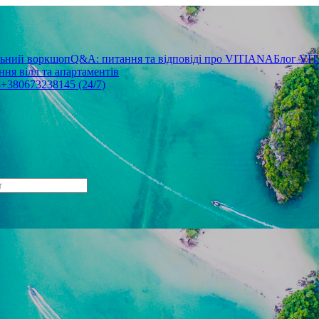
льний воркшоп
Q&A: питання та відповіді про VITIANA
Блог VI
ня вілл та апартаментів
3
+380673238145 (24/7)