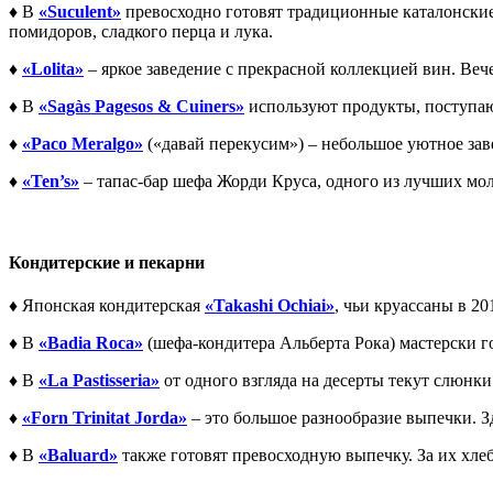
♦ В
«Suculent»
превосходно готовят традиционные каталонские,
помидоров, сладкого перца и лука.
♦
«Lolita»
– яркое заведение с прекрасной коллекцией вин. Веч
♦ В
«Sagàs Pagesos & Cuiners»
используют продукты, поступающ
♦
«Paco Meralgo»
(«давай перекусим») – небольшое уютное зав
♦
«Ten’s»
– тапас-бар шефа Жорди Круса, одного из лучших мо
Кондитерские и пекарни
♦ Японская кондитерская
«Takashi Ochiai»
, чьи круассаны в 
♦ В
«Badia Roca»
(шефа-кондитера Альберта Рока) мастерски г
♦ В
«La Pastisseria»
от одного взгляда на десерты текут слюнки
♦
«Forn Trinitat Jorda»
– это большое разнообразие выпечки. З
♦ В
«Baluard»
также готовят превосходную выпечку. За их хле