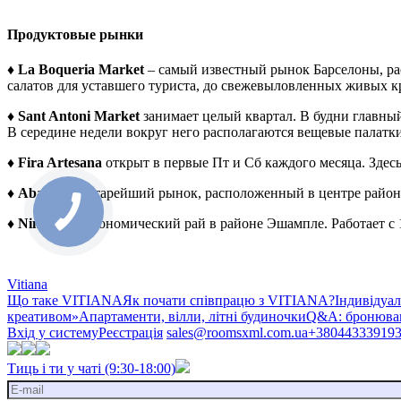
Продуктовые рынки
♦
La Boqueria Market
– самый известный рынок Барселоны, ра
салатов для уставшего туриста, до свежевыловленных живых кр
♦
Sant Antoni Market
занимает целый квартал. В будни главны
В середине недели вокруг него располагаются вещевые палатки
♦ Fira Artesana
открыт в первые Пт и Сб каждого месяца. Здес
♦
Abaceria
– старейший рынок, расположенный в центре район
♦
Ninot
– гастрономический рай в районе Эшампле. Работает с 
Vitiana
Що таке VITIANA
Як почати співпрацю з VITIANA?
Індивідуа
креативом»
Апартаменти, вілли, літні будиночки
Q&A: бронюван
Вхід у систему
Реєстрація
sales@roomsxml.com.ua
+38044333919
Тиць і ти у чаті (9:30-18:00)