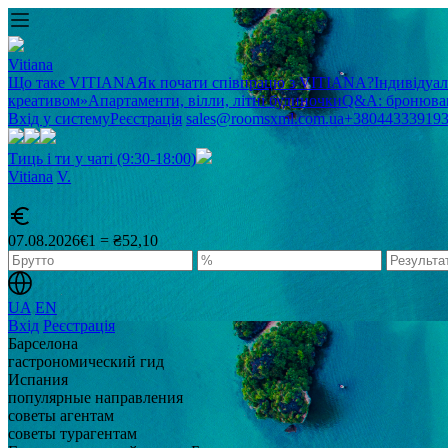
Vitiana
Що таке VITIANA
Як почати співпрацю з VITIANA?
Індивідуа
креативом»
Апартаменти, вілли, літні будиночки
Q&A: бронюван
Вхід у систему
Реєстрація
sales@roomsxml.com.ua
+38044333919
Тиць і ти у чаті (9:30-18:00)
Vitiana
V
.
07.08.2026
€1 = ₴52,10
UA
EN
Вхід
Реєстрація
Барселона
гастрономический гид
Испания
популярные направления
советы агентам
советы турагентам