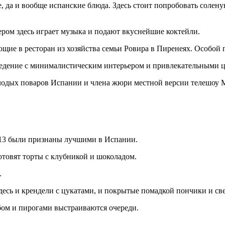
 да и вообще испанские блюда. Здесь стоит попробовать соленую
ером здесь играет музыка и подают вкуснейшие коктейли.
ие в ресторан из хозяйства семьи Ровира в Пиренеях. Особой п
едение с минималистическим интерьером и привлекательными це
лодых поваров Испании и члена жюри местной версии телешоу M
2013 были признаны лучшими в Испании.
отовят торты с клубникой и шоколадом.
.
десь и крендели с цукатами, и покрытые помадкой пончики и св
бом и пирогами выстраиваются очереди.