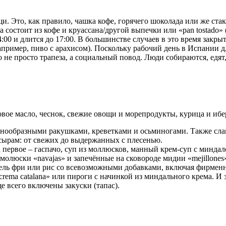
 Это, как правило, чашка кофе, горячего шоколада или же стака
а состоит из кофе и круассана/другой выпечки или «pan tostado»
00 и длится до 17:00. В большинстве случаев в это время закры
например, пиво с арахисом). Поскольку рабочий день в Испании дл
о не просто трапеза, а социальный повод. Люди собираются, едя
ое масло, чеснок, свежие овощи и морепродукты, курица и ибе
азнообразными ракушками, креветками и осьминогами. Также слав
 сырам: от свежих до выдержанных с плесенью.
ервое – гаспачо, суп из моллюсков, манный крем-суп с миндал
, молюски «navajas» и запечённые на сковороде мидии «mejillon
офель фри или рис со всевозможными добавками, включая фирм
сrema catalana» или пироги с начинкой из миндального крема. И
е всего включены закуски (тапас).