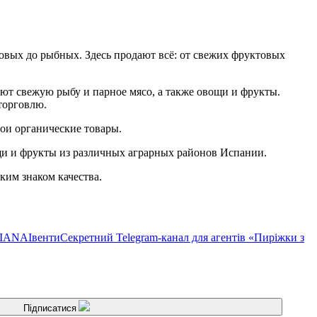
овых до рыбных. Здесь продают всё: от свежих фруктовых
ют свежую рыбу и парное мясо, а также овощи и фрукты.
торговлю.
ои органические товары.
щи и фрукты из различных аграрных районов Испании.
ким знаком качества.
TIANA
Івенти
Секретний Telegram-канал для агентів «Пиріжки з
Підписатися