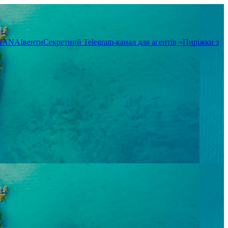
TIANA
Івенти
Секретний Telegram-канал для агентів «Пиріжки з