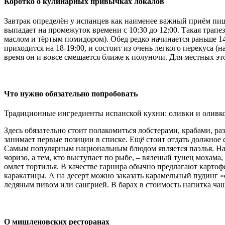
Коротко о кулинарных привычках локалов
Завтрак определён у испанцев как наименее важный приём пищи.
выпадает на промежуток времени с 10:30 до 12:00. Такая трапез
маслом и тёртым помидором). Обед редко начинается раньше 14:
приходится на 18-19:00, и состоит из очень легкого перекуса (
время он и вовсе смещается ближе к полуночи. Для местных эт
Что нужно обязательно попробовать
Традиционные ингредиенты испанской кухни: оливки и оливков
Здесь обязательно стоит полакомиться лобстерами, крабами, р
занимает первые позиции в списке. Ещё стоит отдать должное
Самым популярным национальным блюдом является паэлья. На п
чоризо, а тем, кто выступает по рыбе, – вяленый тунец мохама
омлет тортилья. В качестве гарнира обычно предлагают карт
каракатицы. А на десерт можно заказать карамельный пудинг «
ледяным пивом или сангрией. В барах в стоимость напитка чащ
О мишленовских ресторанах