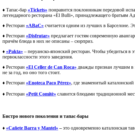
♦ Тапас-бар
«Tickets»
понравится поклонникам передовой испа
легендарного ресторана «El Bulli», принадлежащего братьям А
♦ Ресторан
«ABaC»
считается одним из лучших в Барселоне. Э
♦ Ресторан
«Disfrutar»
предлагает гостям современную авангар
причём блюда в них не описаны – сюрприз.
♦
«Pakta»
– перуанско-японский ресторан. Чтобы убедиться в 
первоклассности этого заведения.
♦ Ресторан
«El Celler de Can Roca»
дважды признан лучшим в ми
не за год, но оно того стоит.
♦ Ресторан
«Enoteca Paco Pérez»
, где знаменитый каталонский
♦ Ресторан
«Petit Comitè»
славится блюдами традиционной мест
Бистро нового поколения и тапас-бары
♦
«Cañete Barra y Mantel»
–
это одновременно каталонская таве