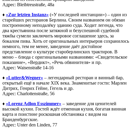
Адрес: Bleibtreustraße, 48a
♦
«Zur letzten Instanz»
(«У последней инстанции») – один из
старейших ресторанов Берлина. Своим названием он обязан
построенному неподалёку зданию суда. Ходит легенда, что
два крестьянина после затяжной и безуспешной судебной
тяжбы сумели заключить мировое соглашение здесь, за
бокалом пива. Хоть от оригинальных интерьеров сохранилось
немного, тем не менее, заведение даёт достойное
представление о культуре староберлинских трактиров. В
меню – блюда с оригинальными названиями: «Свидетельское
показание», «Вердикт», «Речь обвинителя» и пр.
Адрес: Waisenstraße 14-16
♦
«Lutter&Wegner»
– легендарный ресторан и винный бар,
открытый ещё в начале XIX века. Знаменитые гости: Марлен
Дитрих, Генрих Гейне, Гегель и др.
Адрес: Charlottenstraße, 56
♦
«Lorenz Adlon Esszimmer»
– заведение для ценителей
высокой кухни. Гостей ждёт отменная кухня, богатая винная
карта и поистине роскошная обстановка с видом на
Бранденбургские.
Адрес: Unter den Linden, 77