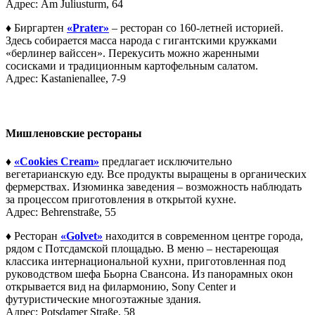
Адрес: Am Juliusturm, 64
♦
Биргартен
«Prater»
– ресторан со 160-летней историей.
Здесь собирается масса народа с гигантскими кружками
«берлинер вайссен». Перекусить можно жаренными
сосисками и традиционным картофельным салатом.
Адрес: Kastanienallee, 7-9
Мишленовские рестораны
♦
«Cookies Cream»
предлагает исключительно
вегетарианскую еду. Все продукты выращены в органических
фермерствах. Изюминка заведения – возможность наблюдать
за процессом приготовления в открытой кухне.
Адрес: Behrenstraße, 55
♦
Ресторан
«Golvet»
находится в современном центре города,
рядом с Потсдамской площадью. В меню – нестареющая
классика интернациональной кухни, приготовленная под
руководством шефа Бьорна Свансона. Из панорамных окон
открывается вид на филармонию, Sony Center и
футуристические многоэтажные здания.
Адрес: Potsdamer Straße, 58