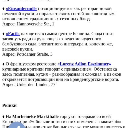
♦
«Einsunternull»
позиционируется как ресторан новой
немецкой кухни и поражает своих гостей эксклюзивным
исполнением традиционных сезонных блюд.
Адрес: Hannoversche Str., 1
♦
«Facil»
находится в самом центре Берлина. Сюда стоит
заглянуть ради окружающего заведение чудесного
бамбукового сада, элегантного интерьера и, конечно же,
высокой кухни.
Адрес: Potsdamer Straße, 3
♦
О французском ресторане
«Lorenz Adlon Esszimmer»
кулинарные критики говорят с придыханием. Обстановка
здесь помпезная, кухня – разнообразная и сложная, а из окон
открывается потрясающий вид на Бранденбургские ворота.
Адрес: Unter den Linden, 77
Рынки
♦
На
Marheineke Markthalle
торгуют товарами со всей
Европы, причём большинство из них помечены знаком«bio».
Прямо у прилавков стоят барные стулья, где можно присесть и