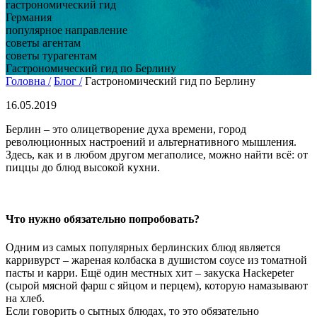
гастрономический гид
Германия
популярное направление
советы агентам
советы турагентам
Гастрономический гид по Берлину
Головна /
Блог /
Гастрономический гид по Берлину
16.05.2019
Берлин – это олицетворение духа времени, город
революционных настроений и альтернативного мышления.
Здесь, как и в любом другом мегаполисе, можно найти всё: от
пиццы до блюд высокой кухни.
Что нужно обязательно попробовать?
Одним из самых популярных берлинских блюд является
карривурст – жареная колбаска в душистом соусе из томатной
пасты и карри. Ещё один местных хит – закуска Hackepeter
(сырой мясной фарш с яйцом и перцем), которую намазывают
на хлеб.
Если говорить о сытных блюдах, то это обязательно