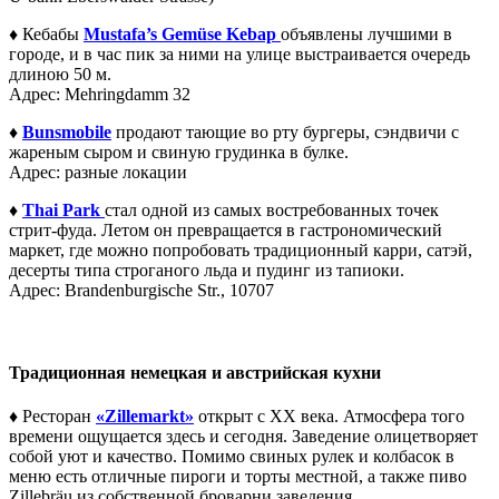
♦ Кебабы
Mustafa’s Gemüse Kebap
объявлены лучшими в
городе, и в час пик за ними на улице выстраивается очередь
длиною 50 м.
Адрес: Mehringdamm 32
♦
Bunsmobile
продают тающие во рту бургеры, сэндвичи с
жареным сыром и свиную грудинка в булке.
Адрес: разные локации
♦
Thai Park
стал одной из самых востребованных точек
стрит-фуда. Летом он превращается в гастрономический
маркет, где можно попробовать традиционный карри, сатэй,
десерты типа строганого льда и пудинг из тапиоки.
Адрес: Brandenburgische Str., 10707
Традиционная немецкая и австрийская кухни
♦
Ресторан
«Zillemarkt»
открыт с XX века. Атмосфера того
времени ощущается здесь и сегодня. Заведение олицетворяет
собой уют и качество. Помимо свиных рулек и колбасок в
меню есть отличные пироги и торты местной, а также пиво
Zillebräu из собственной броварни заведения.