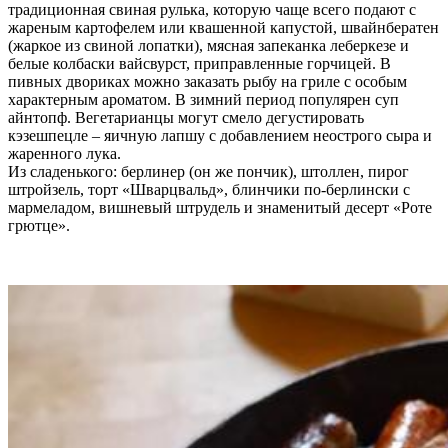
традиционная свиная рулька, которую чаще всего подают с
жареным картофелем или квашенной капустой, швайнбератен
(жаркое из свиной лопатки), мясная запеканка леберкезе и
белые колбаски вайсвурст, приправленные горчицей. В
пивных двориках можно заказать рыбу на гриле с особым
характерным ароматом. В зимний период популярен суп
айнтопф. Вегетарианцы могут смело дегустировать
кэзешпецле – яичную лапшу с добавлением неострого сыра и
жаренного лука.
Из сладенького: берлинер (он же пончик), штоллен, пирог
штройзель, торт «Шварцвальд», блинчики по-берлински с
мармеладом, вишневый штрудель и знаменитый десерт «Роте
грютце».