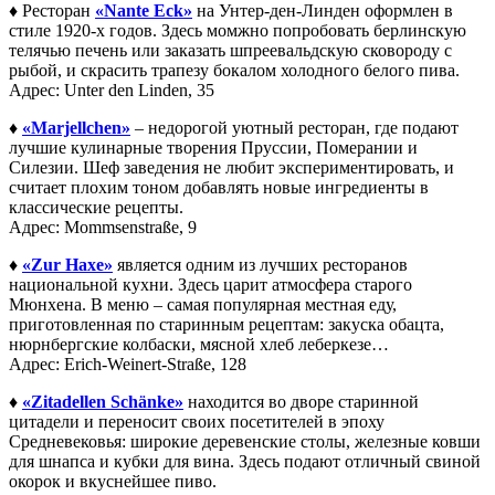
♦
Ресторан
«Nante Eck»
на Унтер-ден-Линден оформлен в
стиле 1920-х годов. Здесь момжно попробовать берлинскую
телячью печень или заказать шпреевальдскую сковороду с
рыбой, и скрасить трапезу бокалом холодного белого пива.
Адрес: Unter den Linden, 35
♦
«Marjellchen»
– недорогой уютный ресторан, где подают
лучшие кулинарные творения Пруссии, Померании и
Силезии. Шеф заведения не любит экспериментировать, и
считает плохим тоном добавлять новые ингредиенты в
классические рецепты.
Адрес: Mommsenstraße, 9
♦
«Zur Haxe»
является одним из лучших ресторанов
национальной кухни. Здесь царит атмосфера старого
Мюнхена. В меню – самая популярная местная еду,
приготовленная по старинным рецептам: закуска обацта,
нюрнбергские колбаски, мясной хлеб леберкезе…
Адрес: Erich-Weinert-Straße, 128
♦
«Zitadellen Schänke»
находится во дворе старинной
цитадели и переносит своих посетителей в эпоху
Средневековья: широкие деревенские столы, железные ковши
для шнапса и кубки для вина. Здесь подают отличный свиной
окорок и вкуснейшее пиво.