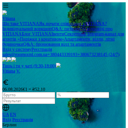
Vitiana
Що таке VITIANA
Як почати співпрацю з VITIANA?
Індивідуальний воркшоп
Q&A: питання та відповіді про
VITIANA
Блог VITIANA
Івенти
Секретний Telegram-канал для
агентів «Пиріжки з креативом»
Апартаменти, вілли, літні
будиночки
Q&A: бронювання вілл та апартаментів
Вхід у систему
Реєстрація
sales@roomsxml.com.ua
+380443339193
+380673238145 (24/7)
Тиць і ти у чаті (9:30-18:00)
Vitiana
V
.
06.08.2026
€1 = ₴52,10
UA
EN
Вхід
Реєстрація
Берлин