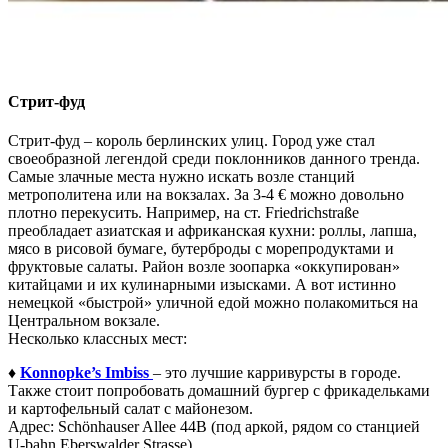
Стрит-фуд
Стрит-фуд – король берлинских улиц. Город уже стал
своеобразной легендой среди поклонников данного тренда.
Самые злачные места нужно искать возле станций
метрополитена или на вокзалах. За 3-4 € можно довольно
плотно перекусить. Например, на ст. Friedrichstraße
преобладает азиатская и африканская кухни: роллы, лапша,
мясо в рисовой бумаге, бутерброды с морепродуктами и
фруктовые салаты. Район возле зоопарка «оккупирован»
китайцами и их кулинарными изысками. А вот истинно
немецкой «быстрой» уличной едой можно полакомиться на
Центральном вокзале.
Несколько классных мест:
♦
Konnopke’s Imbiss
– это лучшие карривурсты в городе.
Также стоит попробовать домашний бургер с фрикадельками
и картофельный салат с майонезом.
Адрес: Schönhauser Allee 44B (под аркой, рядом со станцией
U-bahn Eberswalder Strasse)