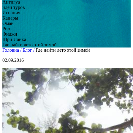
Антигуа
идеи туров
Испания
Канары
Оман
Рио
Фиджи
Шри-Ланка
Где найти лето этой зимой
Головна /
Блог /
Где найти лето этой зимой
02.09.2016