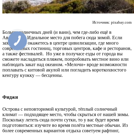
Источник: pixabay.com
Больше солнечных дней (и ванн), чем где-либо ещё в
Австралии. Идеальное место для побега сюда зимой. Если
захотите, то окажетесь в центре цивилизации, где много
современных гостиниц, торговых центров, кафе и ресторанов,
а также фестивалей. Но уже в получасе езды от города вы
сможете насладиться пляжем, попробовать местное вино или
наблюдать закат над океаном. «Мелочи» вроде возможности
поплавать с китовой акулой или погладить короткохвостого
кенгуру куокку — бесценны.
Фиджи
Острова с неповторимой культурой, тёплый солнечный
климат — подходящее место, чтобы скрыться от нашей зимы.
Поскольку лететь сюда почти сутки, то у вас будет время
подготовиться: изучите во время полёта местные обычаи. Из
более современных вариантов отдыха советуем рафтинг,