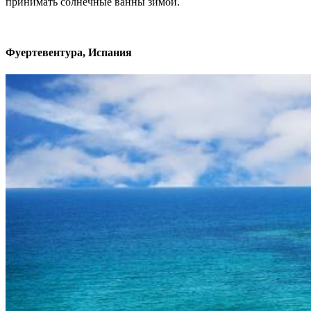
принимать солнечные ванны зимой.
Фуертевентура, Испания