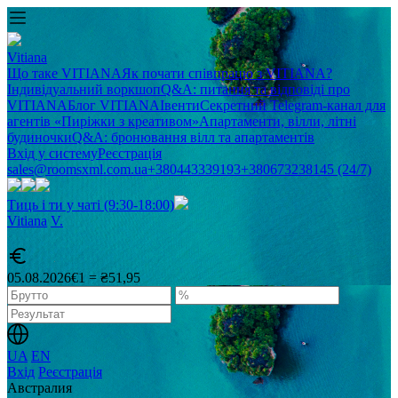
Vitiana
Що таке VITIANA
Як почати співпрацю з VITIANA?
Індивідуальний воркшоп
Q&A: питання та відповіді про
VITIANA
Блог VITIANA
Івенти
Секретний Telegram-канал для
агентів «Пиріжки з креативом»
Апартаменти, вілли, літні
будиночки
Q&A: бронювання вілл та апартаментів
Вхід у систему
Реєстрація
sales@roomsxml.com.ua
+380443339193
+380673238145 (24/7)
Тиць і ти у чаті (9:30-18:00)
Vitiana
V
.
05.08.2026
€1 = ₴51,95
UA
EN
Вхід
Реєстрація
Австралия