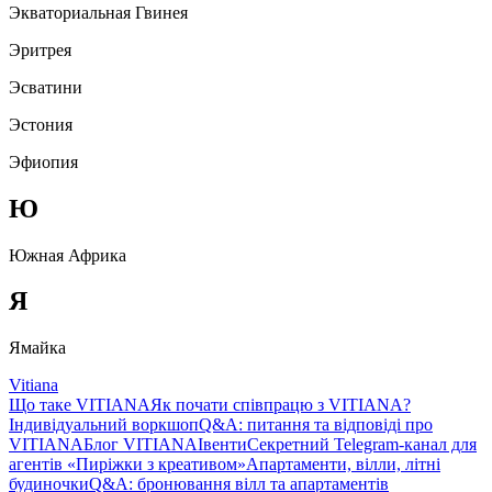
Экваториальная Гвинея
Эритрея
Эсватини
Эстония
Эфиопия
Ю
Южная Африка
Я
Ямайка
Vitiana
Що таке VITIANA
Як почати співпрацю з VITIANA?
Індивідуальний воркшоп
Q&A: питання та відповіді про
VITIANA
Блог VITIANA
Івенти
Секретний Telegram-канал для
агентів «Пиріжки з креативом»
Апартаменти, вілли, літні
будиночки
Q&A: бронювання вілл та апартаментів