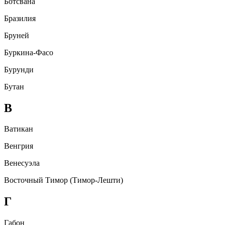
Ботсвана
Бразилия
Бруней
Буркина-Фасо
Бурунди
Бутан
В
Ватикан
Венгрия
Венесуэла
Восточный Тимор (Тимор-Лешти)
Г
Габон