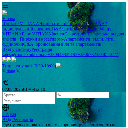
Vitiana
Що таке VITIANA
Як почати співпрацю з VITIANA?
Індивідуальний воркшоп
Q&A: питання та відповіді про
VITIANA
Блог VITIANA
Івенти
Секретний Telegram-канал для
агентів «Пиріжки з креативом»
Апартаменти, вілли, літні
будиночки
Q&A: бронювання вілл та апартаментів
Вхід у систему
Реєстрація
sales@roomsxml.com.ua
+380443339193
+380673238145 (24/7)
Тиць і ти у чаті (9:30-18:00)
Vitiana
V
.
07.08.2026
€1 = ₴52,10
UA
EN
Вхід
Реєстрація
Где путешествовать во время коронавируса: список стран